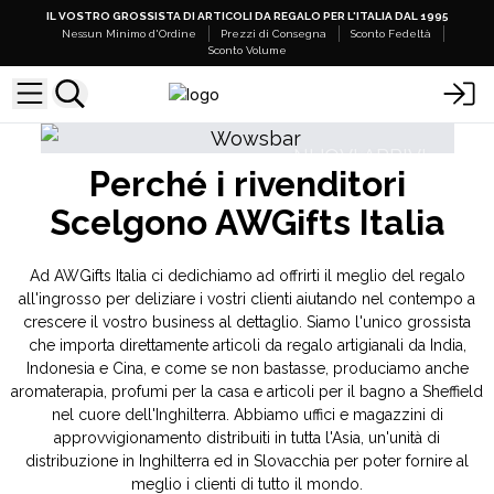
IL VOSTRO GROSSISTA DI ARTICOLI DA REGALO PER L'ITALIA DAL 1995
Nessun Minimo d'Ordine
Prezzi di Consegna
Sconto Fedeltà
Sconto Volume
VI
NUOVI ARRIVI
Perché i rivenditori
ro
Mazzi di Tarocchi
Bas
Scelgono AWGifts Italia
Ad AWGifts Italia ci dedichiamo ad offrirti il meglio del regalo
all'ingrosso per deliziare i vostri clienti aiutando nel contempo a
crescere il vostro business al dettaglio. Siamo l'unico grossista
che importa direttamente articoli da regalo artigianali da India,
Indonesia e Cina, e come se non bastasse, produciamo anche
aromaterapia, profumi per la casa e articoli per il bagno a Sheffield
nel cuore dell'Inghilterra. Abbiamo uffici e magazzini di
approvvigionamento distribuiti in tutta l'Asia, un'unità di
distribuzione in Inghilterra ed in Slovacchia per poter fornire al
meglio i clienti di tutto il mondo.