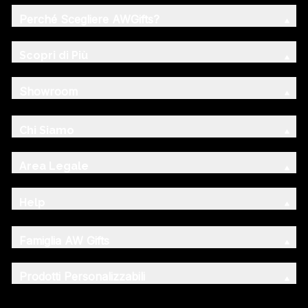
Perché Scegliere AWGifts?
Scopri di Più
Showroom
Chi Siamo
Area Legale
Help
Famiglia AW Gifts
Prodotti Personalizzabili