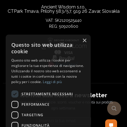
Ancient Wisdom s.r.o.,
CTPark Trnava, Prílohy 583/57, 919 26 Zavar, Slovakia
VAT: SK2120525440
REG: 50920600
×
Questo sito web utilizza
cookie
Questo sito web utilizza i cookie per
migliorare la tua esperienza di navigazione.
Utilizzando il nostro sito web acconsenti a
tutti i cookie in conformità con la nostra
policy per i cookie.
Leggi di più
Iscriviti alla nostra newsletter
STRETTAMENTE NECESSARI
per ricevere ultime notizie, sconti, voucher e novità sui prodotti
PERFORMANCE
ogni settimana.
TARGETING
Email address
FUNZIONALITÀ