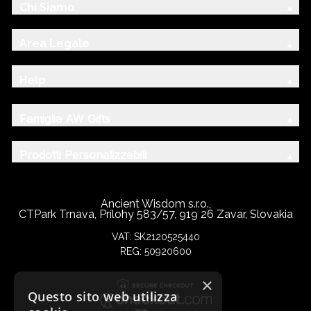
Chi Siamo
Area Legale
Help
Famiglia AW Gifts
Prodotti Personalizzabili
Ancient Wisdom s.r.o.,
CTPark Trnava, Prílohy 583/57, 919 26 Zavar, Slovakia
VAT: SK2120525440
REG: 50920600
×
Questo sito web utilizza