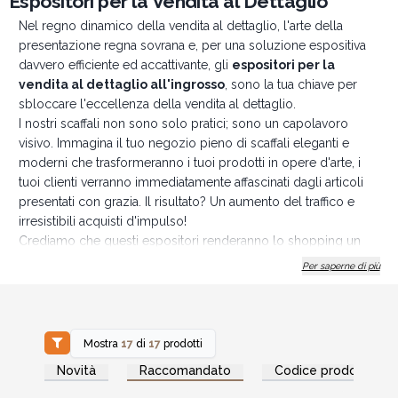
Espositori per la Vendita al Dettaglio
Nel regno dinamico della vendita al dettaglio, l'arte della
presentazione regna sovrana e, per una soluzione espositiva
davvero efficiente ed accattivante, gli
espositori per la
vendita al dettaglio all'ingrosso
, sono la tua chiave per
sbloccare l'eccellenza della vendita al dettaglio.
I nostri scaffali non sono solo pratici; sono un capolavoro
visivo. Immagina il tuo negozio pieno di scaffali eleganti e
moderni che trasformeranno i tuoi prodotti in opere d'arte, i
tuoi clienti verranno immediatamente affascinati dagli articoli
presentati con grazia. Il risultato? Un aumento del traffico e
irresistibili acquisti d'impulso!
Crediamo che questi espositori renderanno lo shopping un
gioco da ragazzi per i tuoi clienti, mentre esplorano il tuo
Per saperne di più
negozio. Dì addio al disordine e dai il benvenuto a un'estetica
elegante È tempo di arricchire la tua esperienza di vendita al
dettaglio con espositori unici.
Scopri la magia dell'espositore per candele & 2 ripiani, la
Mostra
17
di
17
prodotti
versatilità del vassoio a 6 scomparti e la funzionalità del
Accedi per vedere
Accedi per vedere
Novità
Raccomandato
Codice prodotto
i prezzi all'ingrosso
i prezzi all'ingrosso
sender appendiabiti & ripiani.
Nota:
gli espositori vengono venduti vuoti. I prodotti sono