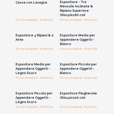
Espositore - Tre
Cassa con Lavagna
solo a scopo illustrativo.
Mensole Inclinate &
Ripiano Superiore
Attenzione:
poiché alcuni articoli di questa gamma di
(60x40x160 cm)
prodotti sono classificati come di grandi dimensioni,
in rari
Prezzo consigliato : €0.00/Cad.
Prezzo consigliato : €0.01/pezzo
casi potrebbe essere richiesto un costo di spedizione
Accedi per vedere
Accedi per vedere
i prezzi all'ingrosso
i prezzi all'ingrosso
aggiuntivo.
Trasforma il tuo negozio oggi stesso, e lascia che questi
Espositore 4 Ripiani & 2
Espositore Medio per
espositori facciano miracoli.
Ante
Appendere Oggetti -
Bianco
Prezzo consigliato : €0.00/Cad.
Prezzo consigliato : €0.00/Cad.
Accedi per vedere
Accedi per vedere
i prezzi all'ingrosso
i prezzi all'ingrosso
Espositore Medio per
Espositore Piccolo per
Appendere Oggetti -
Appendere Oggetti -
Legno Scuro
Bianco
Prezzo consigliato : €0.00/Cad.
Prezzo consigliato : €0.00/Cad.
Accedi per vedere
Accedi per vedere
i prezzi all'ingrosso
i prezzi all'ingrosso
Espositore Piccolo per
Espositore Pieghevole
Appendere Oggetti -
(60x42x120 cm)
Legno Scuro
Prezzo consigliato : €0.00/Cad.
Prezzo consigliato : €0.01/pezzo
Accedi per vedere
Accedi per vedere
i prezzi all'ingrosso
i prezzi all'ingrosso