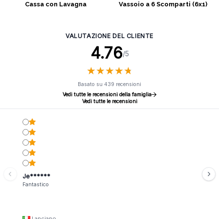
Cassa con Lavagna
Vassoio a 6 Scomparti (6x1)
VALUTAZIONE DEL CLIENTE
4.76
/5
★
★
★
★
★
★
★
★
★
★
Basato su 439 recensioni
Vedi tutte le recensioni della famiglia
Vedi tutte le recensioni
Je******
Fantastico
Lanciano