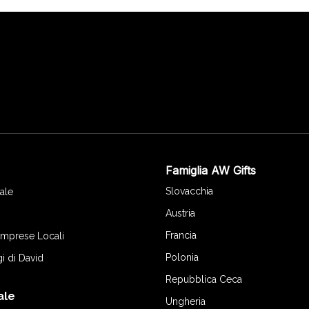
Famiglia AW Gifts
o
Slovacchia
ale
Austria
Francia
 Imprese Locali
Polonia
gi di David
Repubblica Ceca
ale
Ungheria