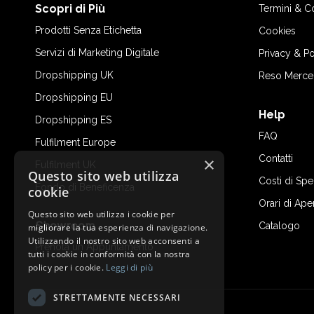
Scopri di Più
Termini & C
Prodotti Senza Etichetta
Cookies
Servizi di Marketing Digitale
Privacy & Po
Dropshipping UK
Reso Merce
Dropshipping EU
Help
Dropshipping ES
FAQ
Fulfilment Europe
Contatti
×
Fulfilment UK
Questo sito web utilizza
Costi di Sp
Fondo di Beneficenza
cookie
Orari di Ape
Questo sito web utilizza i cookie per
Showroom
Catalogo
migliorare la tua esperienza di navigazione.
Utilizzando il nostro sito web acconsenti a
Prenota un Appuntamento
tutti i cookie in conformità con la nostra
policy per i cookie.
Leggi di più
STRETTAMENTE NECESSARI