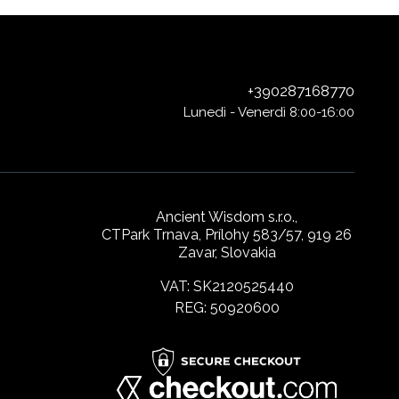
+390287168770
Lunedì - Venerdì 8:00-16:00
Ancient Wisdom s.r.o.,
CTPark Trnava, Prílohy 583/57, 919 26
Zavar, Slovakia
VAT: SK2120525440
REG: 50920600