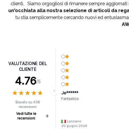
clienti. Siamo orgogliosi di rimanere sempre aggiornat
un'occhiata alla nostra selezione di articoli da reg
tu stia semplicemente cercando nuovi ed entusiasmanti
AWG
VALUTAZIONE DEL
CLIENTE
4.76
/5
★
★
★
★
★
★
★
★
★
★
Je******
Fantastico
Basato su 439
recensioni
Vedi tutte le
recensioni
Lanciano
30 giugno 2026