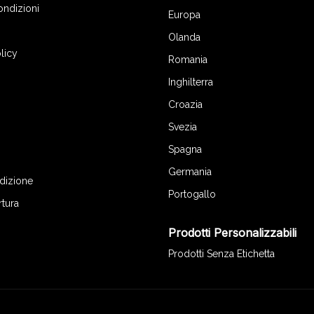
ondizioni
Europa
Olanda
licy
Romania
Inghilterra
Croazia
Svezia
Spagna
Germania
edizione
Portogallo
rtura
Prodotti Personalizzabili
Prodotti Senza Etichetta