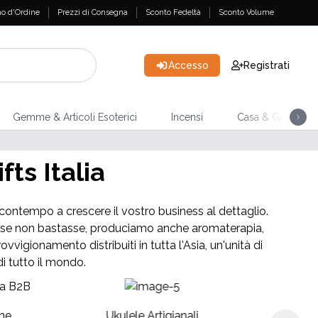
o d'Ordine
Prezzi di Consegna
Sconto Fedeltà
Sconto Volume
Accesso
Registrati
Gemme & Articoli Esoterici
Incensi
Casa & Giardino
NUOVI ARRIVI
ts Italia
Mazzi di Tarocchi
el contempo a crescere il vostro business al dettaglio.
ome se non bastasse, produciamo anche aromaterapia,
vvigionamento distribuiti in tutta l'Asia, un'unità di
di tutto il mondo.
To
ne
Ukulele Artigianali