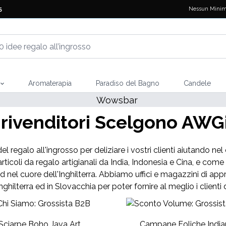
Nessun Minim
5
Aromaterapia
Paradiso del Bagno
Candele
 rivenditori Scelgono AWGif
del regalo all'ingrosso per deliziare i vostri clienti aiutando n
rticoli da regalo artigianali da India, Indonesia e Cina, e c
ld nel cuore dell'Inghilterra. Abbiamo uffici e magazzini di appro
Inghilterra ed in Slovacchia per poter fornire al meglio i clienti 
Sciarpe Boho Java Art
Campane Eoliche India