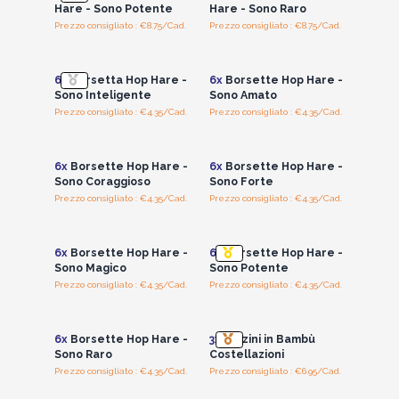
Hare - Sono Potente
Hare - Sono Raro
Prezzo consigliato : €8.75/Cad.
Prezzo consigliato : €8.75/Cad.
Accedi per vedere
Accedi per vedere
i prezzi all'ingrosso
i prezzi all'ingrosso
6x
Borsetta Hop Hare -
6x
Borsette Hop Hare -
Sono Inteligente
Sono Amato
Prezzo consigliato : €4.35/Cad.
Prezzo consigliato : €4.35/Cad.
Accedi per vedere
Accedi per vedere
i prezzi all'ingrosso
i prezzi all'ingrosso
6x
Borsette Hop Hare -
6x
Borsette Hop Hare -
Sono Coraggioso
Sono Forte
Prezzo consigliato : €4.35/Cad.
Prezzo consigliato : €4.35/Cad.
Accedi per vedere
Accedi per vedere
i prezzi all'ingrosso
i prezzi all'ingrosso
6x
Borsette Hop Hare -
6x
Borsette Hop Hare -
Sono Magico
Sono Potente
Prezzo consigliato : €4.35/Cad.
Prezzo consigliato : €4.35/Cad.
Accedi per vedere
Accedi per vedere
i prezzi all'ingrosso
i prezzi all'ingrosso
6x
Borsette Hop Hare -
3x
Calzini in Bambù
Sono Raro
Costellazioni
Prezzo consigliato : €4.35/Cad.
Prezzo consigliato : €6.95/Cad.
Accedi per vedere
Accedi per vedere
i prezzi all'ingrosso
i prezzi all'ingrosso