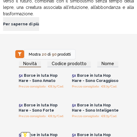
verso il futuro, combinati con il simbolismo senza tempo della
lepre, una creatura associata all’intuizione, all’abbondanza e alla
trasformazione.
Per saperne di più
Mostra
20
di
90
prodotti
Accedi per vedere
Accedi per vedere
Novità
Codice prodotto
Nome
i prezzi all'ingrosso
i prezzi all'ingrosso
5x
Borse in Iuta Hop
5x
Borse in Iuta Hop
Hare - Sono Amato
Hare - Sono Coraggioso
Prezzo consigliato : €8.75/Cad.
Prezzo consigliato : €8.75/Cad.
Accedi per vedere
Accedi per vedere
i prezzi all'ingrosso
i prezzi all'ingrosso
5x
Borse in Iuta Hop
5x
Borse in Iuta Hop
Hare - Sono Forte
Hare - Sono Inteligente
Prezzo consigliato : €8.75/Cad.
Prezzo consigliato : €8.75/Cad.
Accedi per vedere
Accedi per vedere
i prezzi all'ingrosso
i prezzi all'ingrosso
5x
Borse in Iuta Hop
5x
Borse in Iuta Hop