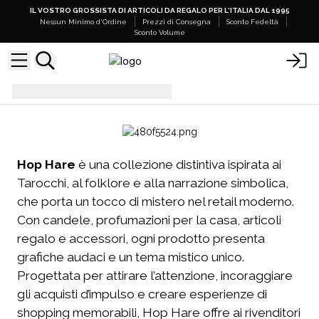
IL VOSTRO GROSSISTA DI ARTICOLI DA REGALO PER L'ITALIA DAL 1995
Nessun Minimo d'Ordine
Prezzi di Consegna
Sconto Fedeltà
Sconto Volume
Prodotti Hop Hare
Hop Hare
è una collezione distintiva ispirata ai
Tarocchi, al folklore e alla narrazione simbolica,
che porta un tocco di mistero nel retail moderno.
Con candele, profumazioni per la casa, articoli
regalo e accessori, ogni prodotto presenta
grafiche audaci e un tema mistico unico.
Progettata per attirare l’attenzione, incoraggiare
gli acquisti d’impulso e creare esperienze di
shopping memorabili, Hop Hare offre ai rivenditori