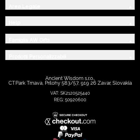
Area Legale
Help
Famiglia AW Gifts
Prodotti Personalizzabili
Ancient Wisdom s.r.o.,
CTPark Trnava, Prílohy 583/57, 919 26 Zavar, Slovakia
VAT: SK2120525440
REG: 50920600