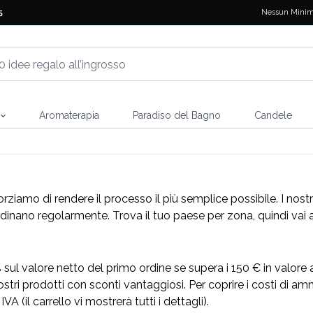
Nessun Minim
5
Aromaterapia
Paradiso del Bagno
Candele
 sforziamo di rendere il processo il più semplice possibile. I n
rdinano regolarmente. Trova il tuo paese per zona, quindi vai a
% sul valore netto del primo ordine se supera i 150 € in valore a
stri prodotti con
sconti vantaggiosi
. Per coprire i costi di a
A (il carrello vi mostrerà tutti i dettagli).