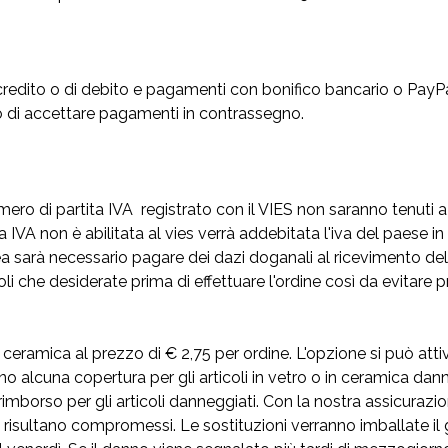
 credito o di debito e pagamenti con bonifico bancario o PayP
o di accettare pagamenti in contrassegno.
ero di partita IVA registrato con il VIES non saranno tenuti a
a IVA non è abilitata al vies verrà addebitata l'iva del paese i
ea sarà necessario pagare dei dazi doganali al ricevimento della
i che desiderate prima di effettuare l'ordine così da evitare pr
 ceramica al prezzo di € 2,75 per ordine. L'opzione si può attiv
no alcuna copertura per gli articoli in vetro o in ceramica dann
imborso per gli articoli danneggiati. Con la nostra assicurazion
e risultano compromessi. Le sostituzioni verranno imballate il