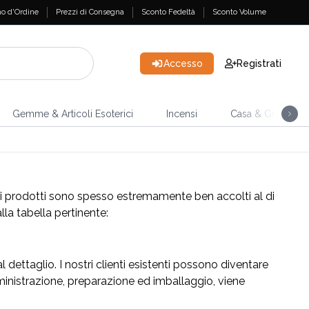
o d'Ordine
Prezzi di Consegna
Sconto Fedeltà
Sconto Volume
Accesso
Registrati
Gemme & Articoli Esoterici
Incensi
Casa & Giardino
ostri prodotti sono spesso estremamente ben accolti al di
lla tabella pertinente:
l dettaglio. I nostri clienti esistenti possono diventare
mministrazione, preparazione ed imballaggio, viene