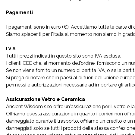
Pagamenti
I pagamenti sono in euro (€). Accettiamo tutte le carte di
Siamo spiacenti per l'Italia al momento non siamo in grad
I.V.A.
Tutti i prezzi indicati in questo sito sono IVA esclusa.
I clienti CEE che, al momento dell'ordine, forniscono un num
Se non viene fornito un numero di partita IVA, o se la partit
Si prega di notare che in paesi al di fuori dell'unione europ
permessi e autorizzazioni necessarie ad importare gli articol
Assicurazione Vetro e Ceramica
Ancient Wisdom s.r.o offre un'assicurazione per il vetro e la
Offriamo questa assicurazione in quanto i corrieri non offro
danneggiato durante il trasporto, offriamo un credito o un r
danneggiati solo se tutti i prodotti della stessa confezion