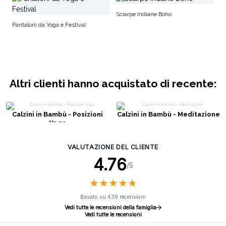
Ca
Sciarpe Indiane Boho
M
Pantaloni da Yoga e Festival
Altri clienti hanno acquistato di recente:
Calzini in Bambù - Posizioni
Calzini in Bambù - Meditazione
Yoga
VALUTAZIONE DEL CLIENTE
4.76
/5
★
★
★
★
★
★
★
★
★
★
Basato su 439 recensioni
Vedi tutte le recensioni della famiglia
Vedi tutte le recensioni