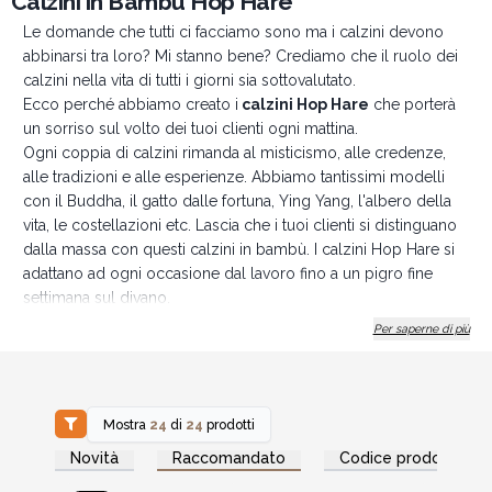
Calzini in Bambù Hop Hare
Le domande che tutti ci facciamo sono ma i calzini devono
abbinarsi tra loro? Mi stanno bene? Crediamo che il ruolo dei
calzini nella vita di tutti i giorni sia sottovalutato.
Ecco perché abbiamo creato i
calzini Hop Hare
che porterà
un sorriso sul volto dei tuoi clienti ogni mattina.
Ogni coppia di calzini rimanda al misticismo, alle credenze,
alle tradizioni e alle esperienze. Abbiamo tantissimi modelli
con il Buddha, il gatto dalle fortuna, Ying Yang, l'albero della
vita, le costellazioni etc. Lascia che i tuoi clienti si distinguano
dalla massa con questi calzini in bambù. I calzini Hop Hare si
adattano ad ogni occasione dal lavoro fino a un pigro fine
settimana sul divano.
I nostri calzini sono disponibili in due misure:
Per saperne di più
3,5-6,5 UK (36-40 EU) e 7,5-11,5 UK (41-46 EU).
Realizzato in bambù di alta qualità che lascerà respirare i piedi.
Fatto in Turchia.
Composizione: 70% bambù, 28,5% poliammide, 1,5%
Mostra
24
di
24
prodotti
elastan.
Accedi per vedere
Accedi per vedere
Novità
Raccomandato
Codice prodotto
i prezzi all'ingrosso
i prezzi all'ingrosso