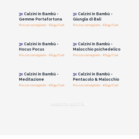
i prezzi all'ingrosso
i prezzi all'ingrosso
3x
Calzini in Bambù -
3x
Calzini in Bambù -
Gemme Portafortuna
Giungla di Bali
Prezzo consigliato : €6.95/Cad.
Prezzo consigliato : €6.95/Cad.
Accedi per vedere
Accedi per vedere
i prezzi all'ingrosso
i prezzi all'ingrosso
3x
Calzini in Bambù -
3x
Calzini in Bambù -
Hocus Pocus
Malocchio psichedelico
Prezzo consigliato : €6.95/Cad.
Prezzo consigliato : €6.95/Cad.
Accedi per vedere
Accedi per vedere
i prezzi all'ingrosso
i prezzi all'ingrosso
3x
Calzini in Bambù -
3x
Calzini in Bambù -
Meditazione
Pentacolo & Malocchio
Prezzo consigliato : €6.95/Cad.
Prezzo consigliato : €6.95/Cad.
Mostra altri 8