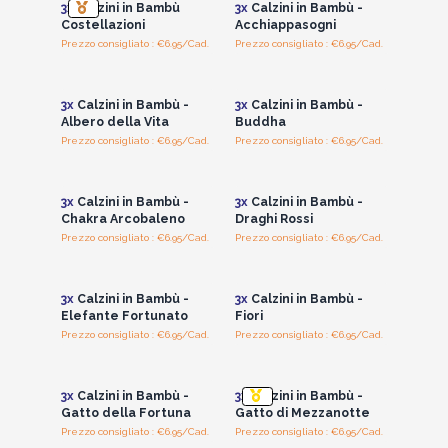
3x
Calzini in Bambù
3x
Calzini in Bambù -
Costellazioni
Acchiappasogni
Prezzo consigliato : €6.95/Cad.
Prezzo consigliato : €6.95/Cad.
Accedi per vedere
Accedi per vedere
i prezzi all'ingrosso
i prezzi all'ingrosso
3x
Calzini in Bambù -
3x
Calzini in Bambù -
Albero della Vita
Buddha
Prezzo consigliato : €6.95/Cad.
Prezzo consigliato : €6.95/Cad.
Accedi per vedere
Accedi per vedere
i prezzi all'ingrosso
i prezzi all'ingrosso
3x
Calzini in Bambù -
3x
Calzini in Bambù -
Chakra Arcobaleno
Draghi Rossi
Prezzo consigliato : €6.95/Cad.
Prezzo consigliato : €6.95/Cad.
Accedi per vedere
Accedi per vedere
i prezzi all'ingrosso
i prezzi all'ingrosso
3x
Calzini in Bambù -
3x
Calzini in Bambù -
Elefante Fortunato
Fiori
Prezzo consigliato : €6.95/Cad.
Prezzo consigliato : €6.95/Cad.
Accedi per vedere
Accedi per vedere
i prezzi all'ingrosso
i prezzi all'ingrosso
3x
Calzini in Bambù -
3x
Calzini in Bambù -
Gatto della Fortuna
Gatto di Mezzanotte
Prezzo consigliato : €6.95/Cad.
Prezzo consigliato : €6.95/Cad.
Accedi per vedere
Accedi per vedere