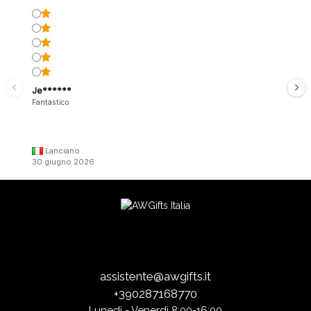
Je******
Fantastico
Lanciano
30 giugno 2026
assistente@awgifts.it
+390287168770
Lunedì - Venerdì 8:00-16:00