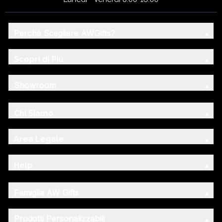
Perché Scegliere AWGifts?
Scopri di Più
Showroom
Chi Siamo
Area Legale
Help
Famiglia AW Gifts
Prodotti Personalizzabili