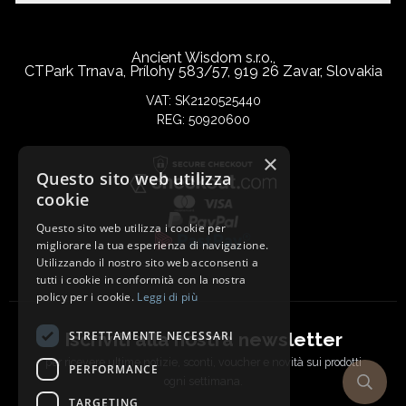
Ancient Wisdom s.r.o.,
CTPark Trnava, Prílohy 583/57, 919 26 Zavar, Slovakia
VAT: SK2120525440
REG: 50920600
×
Questo sito web utilizza
cookie
Questo sito web utilizza i cookie per
migliorare la tua esperienza di navigazione.
Utilizzando il nostro sito web acconsenti a
tutti i cookie in conformità con la nostra
policy per i cookie.
Leggi di più
Iscriviti alla nostra newsletter
STRETTAMENTE NECESSARI
per ricevere ultime notizie, sconti, voucher e novità sui prodotti
PERFORMANCE
ogni settimana.
TARGETING