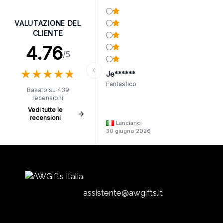
VALUTAZIONE DEL
CLIENTE
4.76
/5
★
★
★
★
★
★
★
★
★
★
Je******
Fantastico
Basato su 439
recensioni
Vedi tutte le
recensioni
Lanciano
30 giugno 2026
assistente@awgifts.it