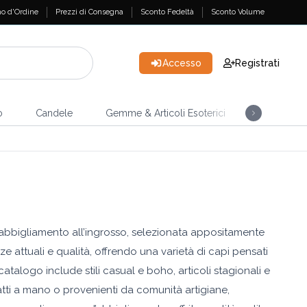
o d'Ordine
Prezzi di Consegna
Sconto Fedeltà
Sconto Volume
Accesso
Registrati
o
Candele
Gemme & Articoli Esoterici
Incensi
i abbigliamento all’ingrosso, selezionata appositamente
e attuali e qualità, offrendo una varietà di capi pensati
atalogo include stili casual e boho, articoli stagionali e
 fatti a mano o provenienti da comunità artigiane,