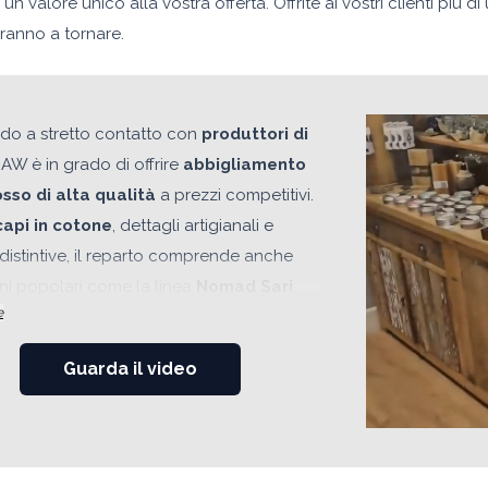
 valore unico alla vostra offerta. Offrite ai vostri clienti più di
eranno a tornare.
do a stretto contatto con
produttori di
, AW è in grado di offrire
abbigliamento
osso di alta qualità
a prezzi competitivi.
capi in cotone
, dettagli artigianali e
distintive, il reparto comprende anche
ni popolari come la linea
Nomad Sari
,
e
 i rivenditori a proporre una moda
a e di carattere, diversa dalla grande
Guarda il video
zione. In questo reparto troverai
amento per festival
, capi casual per tutti
stili di
ispirazione bohémien
, articoli in
,
pantaloni, t-shirt
e accessori pensati