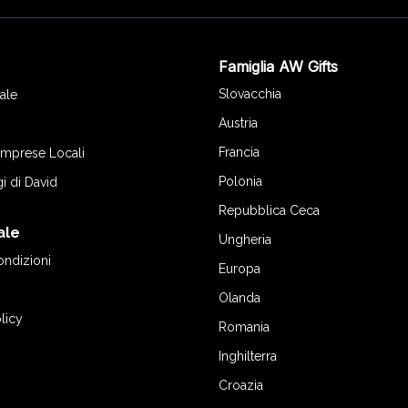
Famiglia AW Gifts
o
Slovacchia
ale
Austria
Francia
 Imprese Locali
Polonia
gi di David
Repubblica Ceca
ale
Ungheria
ondizioni
Europa
Olanda
licy
Romania
Inghilterra
Croazia