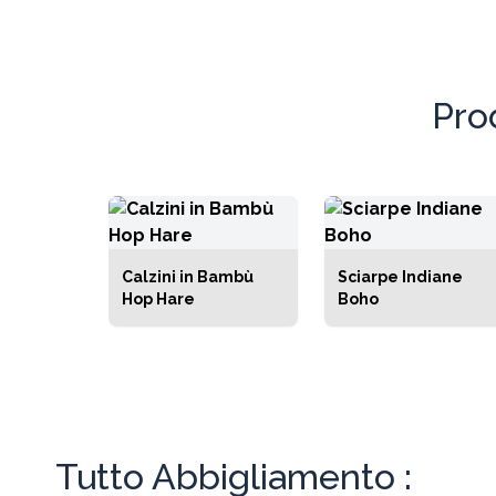
per sodd
di prezz
Pro
Calzini in Bambù
Sciarpe Indiane
Hop Hare
Boho
Tutto Abbigliamento :