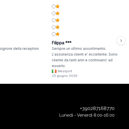
Filippa ***
signore della reception
Sempre un ottimo assortimento.
L'assistenza clienti e' eccellente. Sono
cliente da tanti anni e continuero' ad
esserlo.
Westport
23 giugno 2026
+390287168770
Lunedì - Venerdì 8:00-16:00