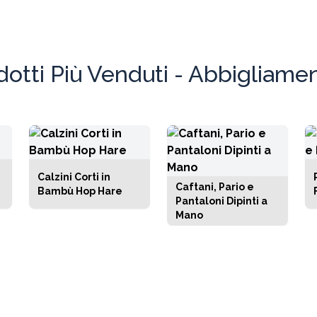
isfare un’ampia gamma di clienti e fasce
o.
dotti Più Venduti - Abbigliamen
Calzini Corti in
Caftani, Pario e
Bambù Hop Hare
Pantaloni Dipinti a
Mano