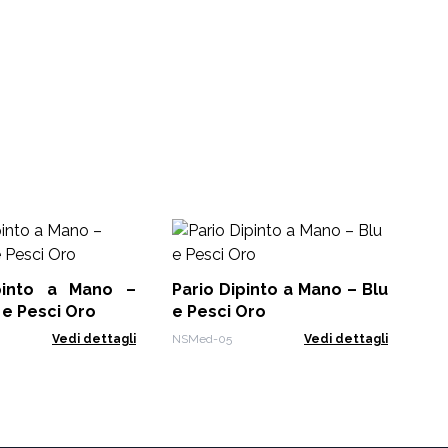
Nom
estiv
Ta
pinto a Mano –
Pario Dipinto a Mano – Blu
NSM
e Pesci Oro
e Pesci Oro
Vedi dettagli
NSMed-05
Vedi dettagli