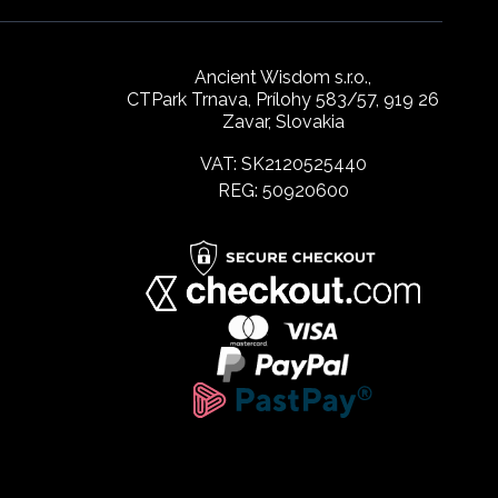
Ancient Wisdom s.r.o.,
CTPark Trnava, Prílohy 583/57, 919 26
Zavar, Slovakia
VAT: SK2120525440
REG: 50920600