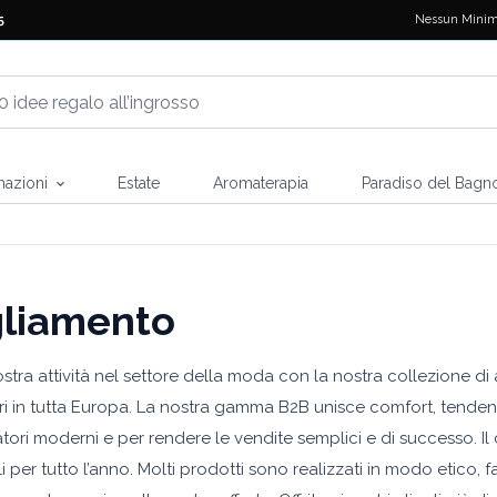
Nessun Minim
5
mazioni
Estate
Aromaterapia
Paradiso del Bagn
gliamento
ostra attività nel settore della moda con la nostra collezione d
ori in tutta Europa. La nostra gamma B2B unisce comfort, tendenz
ori moderni e per rendere le vendite semplici e di successo. Il c
i per tutto l’anno. Molti prodotti sono realizzati in modo etico,