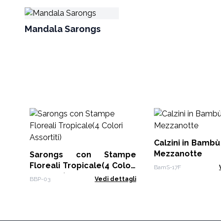
Mandala Sarongs
Calzini in Bambù 
Mezzanotte
Sarongs con Stampe
Floreali Tropicale(4 Colori
BamS-17F
Assortiti)
BBP-03
Vedi dettagli