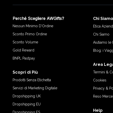
Perché Scegliere AWGifts?
Chi Siam
Nessun Minimo D'Ordine
Etica Aziend
Sconto Primo Ordine
Chi Siamo
Sconto Volume
Aiutiamo le
Gold Reward
Blog: i Viag
BNPL Pastpay
Area Leg
Scopri di Più
Termini & C
Prodotti Senza Etichetta
Cookies
Servizi di Marketing Digitale
Privacy & Po
Dropshipping UK
Reso Merce
Dropshipping EU
Help
Dropshipping ES