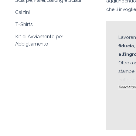
Sciarpe, Parei, Sarong e Scialli
aggiungendo un
che li invogli
Calzini
T-Shirts
Kit di Avviamento per
Lavoran
Abbigliamento
fiducia
all’ingr
Oltre a
stampe 
collezio
Read Mor
aiutando
autentic
distribu
abbigli
i giorni, 
cotone