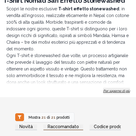
T-Shirt Nomad Sari Effetto Stonewashed
Scopri le nostre esclusive
T-shirt effetto stonewashed
, in
vendita all’ingrosso, realizzate eticamente in Nepal con cotone
100% di alta qualità. Morbide, traspiranti e comode da
indossare ogni giorno, queste T-shirt si distinguono per i loro
design ricchi di significato, ispirati ai simboli Mandala, Hamsa e
Chakra – tre dei motivi esoterici più apprezzati e di tendenza
del momento.
Ogni T-shirt è stonewashed due volte, un processo artigianale
che prevede il lavaggio del tessuto con pietre naturali per
ottenere un aspetto vissuto e vintage. Questo trattamento non
solo ammorbidisce il tessuto e ne migliora la resistenza, ma
dona anche un look strutturato e una sensazione di comfort
immediato, come se fosse già il tuo capo preferito. Il risultato?
Per saperne di più
Un’estetica elegante e leggermente sbiadita, perfetta per uno
stile casual, rilassato e intriso di fascino bohémien.
Disponibili in quattro varianti di colore e in un'ampia gamma di
taglie (S, M, L e XL), queste T-shirt sono etichettate come
Mostra
21
di
21
prodotti
modelli da uomo, ma pensate per essere unisex, con una
Accedi per vedere
Accedi per vedere
Novità
Raccomandato
Codice prodotto
i prezzi all'ingrosso
i prezzi all'ingrosso
vestibilità comoda che si adatta facilmente a diverse
corporature.