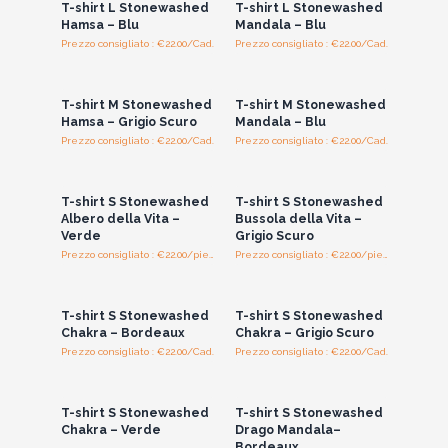
T-shirt L Stonewashed
T-shirt L Stonewashed
Prodotte da un fornitore equosolidale in Nepal.
Hamsa – Blu
Mandala – Blu
Nessuna etichetta fastidiosa sul collo:
la taglia e le
Prezzo consigliato : €22.00/Cad.
Prezzo consigliato : €22.00/Cad.
Accedi per vedere
Accedi per vedere
informazioni essenziali sono stampate all’interno, rendendo il
i prezzi all'ingrosso
i prezzi all'ingrosso
capo più confortevole da indossare e facile da esporre. I
T-shirt M Stonewashed
T-shirt M Stonewashed
dettagli di lavaggio sono inseriti con discrezione nell’orlo,
Hamsa – Grigio Scuro
Mandala – Blu
insieme a un logo Nomad Sari cucito con cura per un tocco di
Prezzo consigliato : €22.00/Cad.
Prezzo consigliato : €22.00/Cad.
stile — facilmente rimovibile se lo si preferisce.
Accedi per vedere
Accedi per vedere
i prezzi all'ingrosso
i prezzi all'ingrosso
Ideali per boutique, studi yoga e negozi a tema
esoterico.
T-shirt S Stonewashed
T-shirt S Stonewashed
Albero della Vita –
Bussola della Vita –
Il cotone è biodegradabile e le magliette sono realizzate per
Verde
Grigio Scuro
durare. Poiché rappresentano il giusto compromesso tra
Prezzo consigliato : €22.00/piece
Prezzo consigliato : €22.00/piece
indossabilità e significato, hanno un forte impatto visivo in
Accedi per vedere
Accedi per vedere
i prezzi all'ingrosso
i prezzi all'ingrosso
negozio, soprattutto se esposte in più pezzi.
T-shirt S Stonewashed
T-shirt S Stonewashed
Chakra – Bordeaux
Chakra – Grigio Scuro
Prezzo consigliato : €22.00/Cad.
Prezzo consigliato : €22.00/Cad.
Accedi per vedere
Accedi per vedere
i prezzi all'ingrosso
i prezzi all'ingrosso
T-shirt S Stonewashed
T-shirt S Stonewashed
Chakra – Verde
Drago Mandala–
Bordeaux