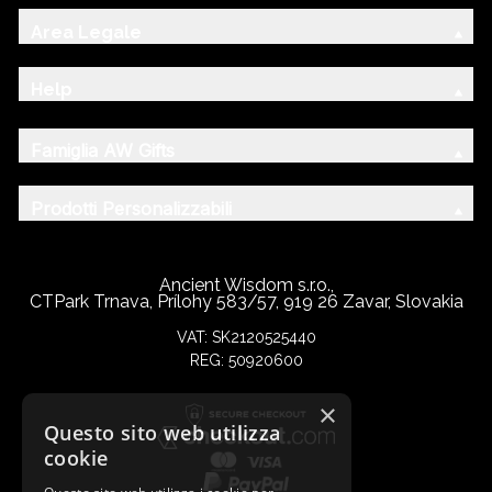
Area Legale
Help
Famiglia AW Gifts
Prodotti Personalizzabili
Ancient Wisdom s.r.o.,
CTPark Trnava, Prílohy 583/57, 919 26 Zavar, Slovakia
VAT: SK2120525440
REG: 50920600
×
Questo sito web utilizza
cookie