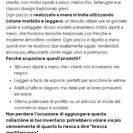
cliente, con motivi ispirati a pesci, malocchio, tartarughe e ai
classici disegni tradizionali greci.
Ogni pezzo è
realizzato a mano in India utilizzando
cotone morbido e leggero
, un tessuto ideale per le giornate
calde e soleggiate. Alcuni modelli presentano motivi dipinti a
mano, che fondono tecniche tradizionali con fresche e
moderne atmosfere costiere. Ogni pezzo è dipinto a mano,
quindi non ne esistono due esattamente uguali, rendendoli
ancora più affascinanti come regali unici e premurosi.
Perché acquistare questi prodotti?
Stili unici dipinti a mano che i clienti non troveranno nei
negozi.
Leggeri e facili da esporre, perfetti per arricchire le vetrine.
Adatti a tutte le stagioni, ma ideali per le linee primaverili
ed estive.
Ottimo potenziale di profitto su un articolo di moda del
commercio equo e solidale.
Non perdere l'occasione di aggiungere questa
collezione al tuo inventario: potrebbero volare via più
velocemente di quanto tu riesca a dire "brezza
mediterranea".