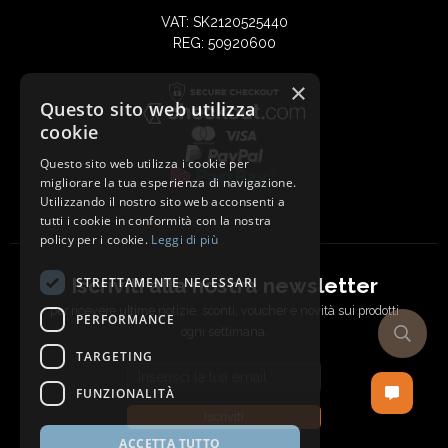
VAT: SK2120525440
REG: 50920600
×
Questo sito web utilizza
cookie
Questo sito web utilizza i cookie per
migliorare la tua esperienza di navigazione.
Utilizzando il nostro sito web acconsenti a
tutti i cookie in conformità con la nostra
policy per i cookie.
Leggi di più
Iscriviti alla nostra newsletter
STRETTAMENTE NECESSARI
per ricevere ultime notizie, sconti, voucher e novità sui prodotti
PERFORMANCE
ogni settimana.
TARGETING
Email address
FUNZIONALITÀ
Iscriviti
ACCETTA TUTTO