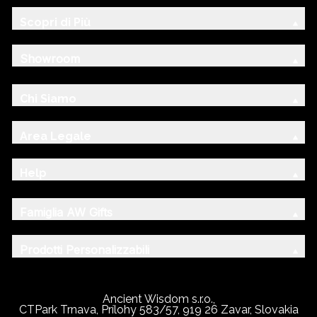
Scopri di Più
Showroom
Chi Siamo
Area Legale
Help
Famiglia AW Gifts
Prodotti Personalizzabili
Ancient Wisdom s.r.o.,
CTPark Trnava, Prílohy 583/57, 919 26 Zavar, Slovakia