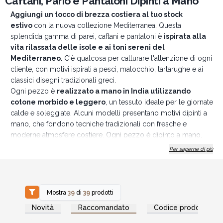
Caftani, Pario e Pantaloni Dipinti a Mano
Aggiungi un tocco di brezza costiera al tuo stock
estivo
con la nuova collezione Mediterranea. Questa
splendida gamma di parei, caftani e pantaloni è
ispirata alla
vita rilassata delle isole e ai toni sereni del
Mediterraneo.
C'è qualcosa per catturare l'attenzione di ogni
cliente, con motivi ispirati a pesci, malocchio, tartarughe e ai
classici disegni tradizionali greci.
Ogni pezzo è
realizzato a mano in India utilizzando
cotone morbido e leggero
, un tessuto ideale per le giornate
calde e soleggiate. Alcuni modelli presentano motivi dipinti a
mano, che fondono tecniche tradizionali con fresche e
moderne atmosfere costiere. Ogni pezzo è dipinto a mano,
quindi non ne esistono due esattamente uguali, rendendoli
Per saperne di più
ancora più affascinanti come regali unici e premurosi.
Perché acquistare questi prodotti?
Stili unici dipinti a mano che i clienti non troveranno nei
Mostra
39
di
39
prodotti
negozi.
Accedi per vedere
Accedi per vedere
Leggeri e facili da esporre, perfetti per arricchire le vetrine.
Novità
Raccomandato
Codice prodotto
i prezzi all'ingrosso
i prezzi all'ingrosso
Adatti a tutte le stagioni, ma ideali per le linee primaverili