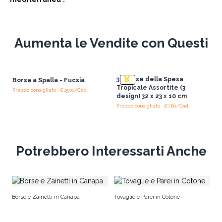
Aumenta le Vendite con Questi
3x
Borse della Spesa
Borsa a Spalla - Fucsia
Tropicale Assortite (3
Prezzo consigliato : €15.00/Cad.
design) 32 x 23 x 10 cm
Prezzo consigliato : €7.80/Cad.
Potrebbero Interessarti Anche
Ca
Borse e Zainetti in Canapa
Tovaglie e Parei in Cotone
Co