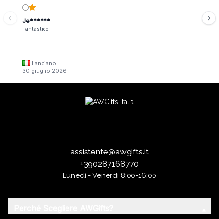
Je******
Fantastico
Lanciano
30 giugno 2026
assistente@awgifts.it
+390287168770
Lunedì - Venerdì 8:00-16:00
Perché Scegliere AWGifts?