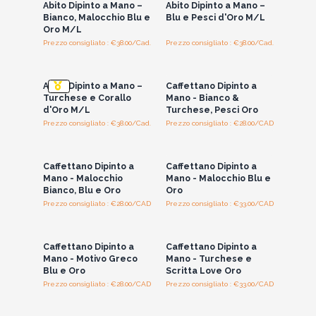
Abito Dipinto a Mano –
Abito Dipinto a Mano –
ed estive.
Bianco, Malocchio Blu e
Blu e Pesci d'Oro M/L
Ottimo potenziale di profitto su un articolo di moda del
Oro M/L
commercio equo e solidale.
Prezzo consigliato : €38.00/Cad.
Prezzo consigliato : €38.00/Cad.
Accedi per vedere
Accedi per vedere
Non perdere l'occasione di aggiungere questa
i prezzi all'ingrosso
i prezzi all'ingrosso
collezione al tuo inventario: potrebbero volare via più
Abito Dipinto a Mano –
Caffettano Dipinto a
velocemente di quanto tu riesca a dire "brezza
Turchese e Corallo
Mano - Bianco &
mediterranea".
d'Oro M/L
Turchese, Pesci Oro
Prezzo consigliato : €38.00/Cad.
Prezzo consigliato : €28.00/CAD
Accedi per vedere
Accedi per vedere
i prezzi all'ingrosso
i prezzi all'ingrosso
Caffettano Dipinto a
Caffettano Dipinto a
Mano - Malocchio
Mano - Malocchio Blu e
Bianco, Blu e Oro
Oro
Prezzo consigliato : €28.00/CAD
Prezzo consigliato : €33.00/CAD
Accedi per vedere
Accedi per vedere
i prezzi all'ingrosso
i prezzi all'ingrosso
Caffettano Dipinto a
Caffettano Dipinto a
Mano - Motivo Greco
Mano - Turchese e
Blu e Oro
Scritta Love Oro
Prezzo consigliato : €28.00/CAD
Prezzo consigliato : €33.00/CAD
Accedi per vedere
Accedi per vedere
i prezzi all'ingrosso
i prezzi all'ingrosso