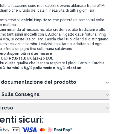
ti ci facciamo sono ma i calzini devono abbinarsi tra loro? Mi
mo che il ruolo dei calzini nella vita di tutti i giorni sia
amo creato i
calzini Hop Hare
che porterà un sorriso sul volto
ni mattina.
zini rimanda al misticismo, alle credenze, alle tradizioni e alle
o tantissimi modelli con il Buddha, il gatto dalle fortuna, Ying
a vita, le costellazioni etc. Lascia che i tuoi clienti si distinguano
esti calzini in bambù. I calzini Hop Hare si adattano ad ogni
ro fino a un pigro fine settimana sul divano.
sono disponibili in due misure:
 EU) e 7,5-11,5 UK (41-46 EU).
ù di alta qualità che lascerà respirare i piedi. Fatto in Turchia.
0% bambù, 28,5% poliammide, 1,5% elastan.
e documentazione del prodotto
i Sulla Consegna
i reso
nti sicuri: