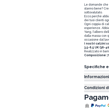
Le domande che tut
stanno bene? Credia
sottovalutato.
Ecco perché abbi
dei tuoi clienti og
Ogni coppia di cal
esperienze. Abbiam
Yang, l'albero dell
dalla massa con qu
occasione dal lavo
I nostri calzini 
3,5-6,5 UK (36-40
Realizzato in bamb
Composizione: 7
Specifiche 
Informazion
Condizioni d
Pagame