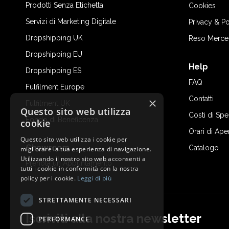
Prodotti Senza Etichetta
Cookies
Servizi di Marketing Digitale
Privacy & Po
Dropshipping UK
Reso Merce
Dropshipping EU
Help
Dropshipping ES
FAQ
Fulfilment Europe
Contatti
×
Fulfilment UK
Questo sito web utilizza
Costi di Sp
Fondo di Beneficenza
cookie
Orari di Ape
Questo sito web utilizza i cookie per
Showroom
Catalogo
migliorare la tua esperienza di navigazione.
Utilizzando il nostro sito web acconsenti a
Prenota un Appuntamento
tutti i cookie in conformità con la nostra
policy per i cookie.
Leggi di più
STRETTAMENTE NECESSARI
Iscriviti alla nostra newsletter
PERFORMANCE