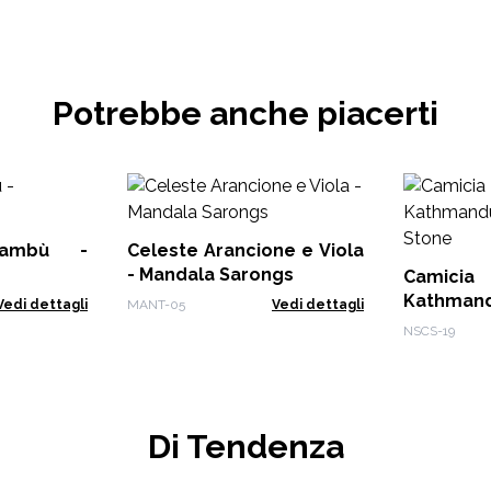
Potrebbe anche piacerti
Bambù -
Celeste Arancione e Viola
- Mandala Sarongs
Camici
Kathmand
Vedi dettagli
MANT-05
Vedi dettagli
Stone
NSCS-19
Di Tendenza