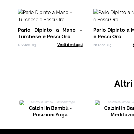
Pario Dipinto a Mano –
Pario Dipinto a 
Turchese e Pesci Oro
e Pesci Oro
NSMed-03
Vedi dettagli
NSMed-05
Altr
Calzini in Bambù -
Calzini in B
Posizioni Yoga
Meditazi