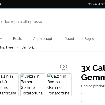
Nessun Minim
5
Estate
Aromaterapia
Paradiso del Bagno
Hop Hare
BamS-11F
3x
Cal
Gemme
Codice prodot