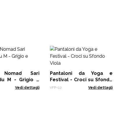
Ne
Sa
MAN
a Nomad Sari
Pantaloni da Yoga e
u M - Grigio e
Festival - Croci su Sfondo
Viola
Vedi dettagli
YFP-02
Vedi dettagli