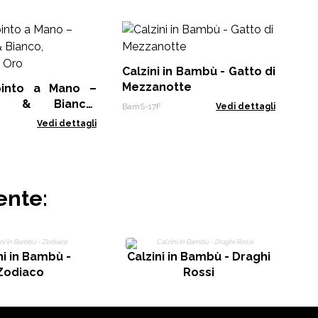
Ce
- 
Calzini in Bambù - Gatto di
MAN
Mezzanotte
pinto a Mano –
se & Bianco,
BamS-17F
Vedi dettagli
he Oro
Vedi dettagli
ente:
ni in Bambù -
Calzini in Bambù - Draghi
M
Zodiaco
Rossi