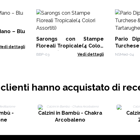
Mano – Blu
Sarongs con Stampe
Pario Di
Floreali Tropicale(4 Colori
Turche
Vedi dettagli
Assortiti)
Tartarug
BBP-03
Vedi dettagli
NSMed-04
i clienti hanno acquistato di rec
ambù -
Calzini in Bambù - Chakra
Calzi
one
Arcobaleno