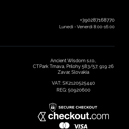
+390287168770
Lunedì - Venerdì 8:00-16:00
Ancient Wisdom s.r.o.,
CTPark Trnava, Prílohy 583/57, 919 26
Zavar, Slovakia
VAT: SK2120525440
REG: 50920600