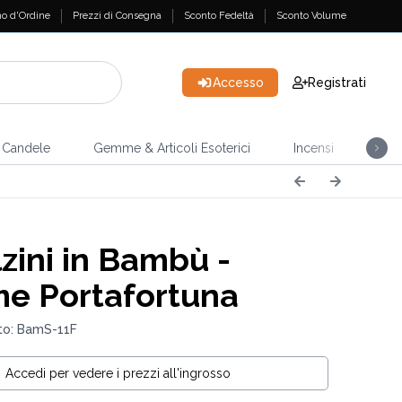
o d'Ordine
Prezzi di Consegna
Sconto Fedeltà
Sconto Volume
Accesso
Registrati
Candele
Gemme & Articoli Esoterici
Incensi
Casa
zini in Bambù -
 Portafortuna
to: BamS-11F
Accedi per vedere i prezzi all'ingrosso