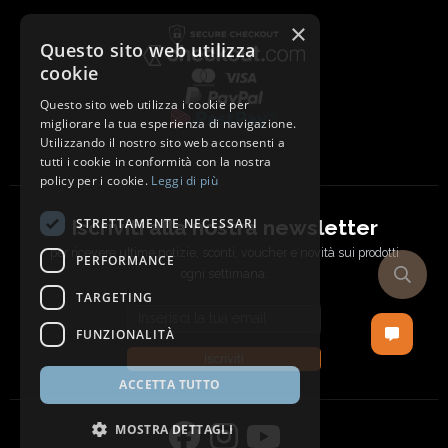
×
Questo sito web utilizza
cookie
Questo sito web utilizza i cookie per
migliorare la tua esperienza di navigazione.
Utilizzando il nostro sito web acconsenti a
tutti i cookie in conformità con la nostra
policy per i cookie.
Leggi di più
Iscriviti alla nostra newsletter
STRETTAMENTE NECESSARI
per ricevere ultime notizie, sconti, voucher e novità sui prodotti
PERFORMANCE
ogni settimana.
TARGETING
Email address
FUNZIONALITÀ
Iscriviti
ACCETTA TUTTO
MOSTRA DETTAGLI