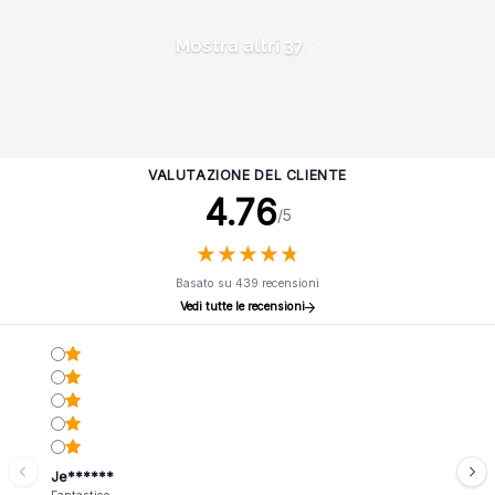
Mostra altri 37
VALUTAZIONE DEL CLIENTE
4.76
/5
★
★
★
★
★
★
★
★
★
★
Basato su 439 recensioni
Vedi tutte le recensioni
Je******