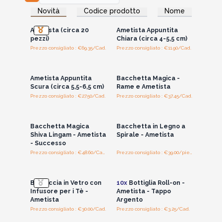
Accedi per vedere
Accedi per vedere
Novità
Codice prodotto
Nome
i prezzi all'ingrosso
i prezzi all'ingrosso
Ametista (circa 20
Ametista Appuntita
pezzi)
Chiara (circa 4-5,5 cm)
Prezzo consigliato : €69.35/Cad.
Prezzo consigliato : €11.90/Cad.
Accedi per vedere
Accedi per vedere
i prezzi all'ingrosso
i prezzi all'ingrosso
Ametista Appuntita
Bacchetta Magica -
Scura (circa 5,5-6,5 cm)
Rame e Ametista
Prezzo consigliato : €27.50/Cad.
Prezzo consigliato : €37.45/Cad.
Accedi per vedere
Accedi per vedere
i prezzi all'ingrosso
i prezzi all'ingrosso
Bacchetta Magica
Bacchetta in Legno a
Shiva Lingam - Ametista
Spirale - Ametista
- Successo
Prezzo consigliato : €48.60/Cad.
Prezzo consigliato : €39.00/piece
Accedi per vedere
Accedi per vedere
i prezzi all'ingrosso
i prezzi all'ingrosso
Borraccia in Vetro con
10x
Bottiglia Roll-on -
Infusore per i Tè -
Ametista - Tappo
Ametista
Argento
Prezzo consigliato : €30.00/Cad.
Prezzo consigliato : €3.25/Cad.
Accedi per vedere
Accedi per vedere
i prezzi all'ingrosso
i prezzi all'ingrosso