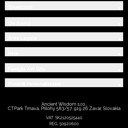
Showroom
Chi Siamo
Area Legale
Help
Famiglia AW Gifts
Prodotti Personalizzabili
Ancient Wisdom s.r.o.,
CTPark Trnava, Prílohy 583/57, 919 26 Zavar, Slovakia
VAT: SK2120525440
REG: 50920600