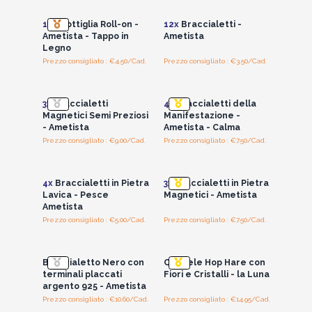
10x
Bottiglia Roll-on -
12x
Braccialetti -
Ametista - Tappo in
Ametista
Legno
Prezzo consigliato : €4.50/Cad.
Prezzo consigliato : €3.50/Cad.
Accedi per vedere
Accedi per vedere
i prezzi all'ingrosso
i prezzi all'ingrosso
3x
Braccialetti
4x
Braccialetti della
Magnetici Semi Preziosi
Manifestazione -
- Ametista
Ametista - Calma
Prezzo consigliato : €9.00/Cad.
Prezzo consigliato : €7.50/Cad.
Accedi per vedere
Accedi per vedere
i prezzi all'ingrosso
i prezzi all'ingrosso
4x
Braccialetti in Pietra
3x
Braccialetti in Pietra
Lavica - Pesce
Magnetici - Ametista
Ametista
Prezzo consigliato : €5.00/Cad.
Prezzo consigliato : €7.50/Cad.
Accedi per vedere
Accedi per vedere
i prezzi all'ingrosso
i prezzi all'ingrosso
Braccialetto Nero con
Candele Hop Hare con
terminali placcati
Fiori e Cristalli - la Luna
argento 925 - Ametista
Prezzo consigliato : €10.60/Cad.
Prezzo consigliato : €14.95/Cad.