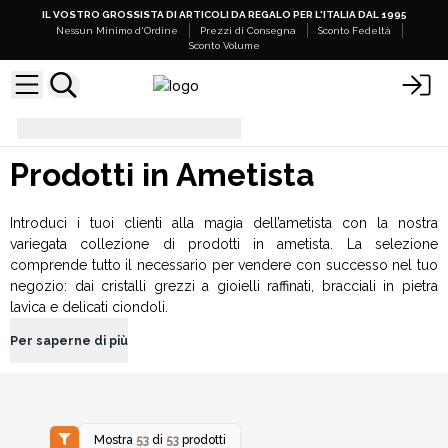
IL VOSTRO GROSSISTA DI ARTICOLI DA REGALO PER L'ITALIA DAL 1995
Nessun Minimo d'Ordine
Prezzi di Consegna
Sconto Fedeltà
Sconto Volume
Prodotti in Ametista
Prodotti in Ametista
Introduci i tuoi clienti alla magia dell’ametista con la nostra
variegata collezione di prodotti in ametista. La selezione
comprende tutto il necessario per vendere con successo nel tuo
negozio: dai cristalli grezzi a gioielli raffinati, bracciali in pietra
lavica e delicati ciondoli.
Per saperne di più
Mostra
53
di
53
prodotti