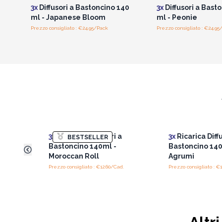
3x
Diffusori a Bastoncino 140
3x
Diffusori a Bast
ml - Japanese Bloom
ml - Peonie
Prezzo consigliato : €24.95/Pack
Prezzo consigliato : €24.95
3x
Ricarica Diffusori a
3x
Ricarica Diff
BESTSELLER
Bastoncino 140ml -
Bastoncino 140
Moroccan Roll
Agrumi
Prezzo consigliato : €12.60/Cad.
Prezzo consigliato : €