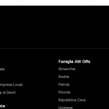
Famiglia AW Gifts
o
Slovacchia
ale
Austria
Francia
 Imprese Locali
Polonia
gi di David
Repubblica Ceca
ale
Ungheria