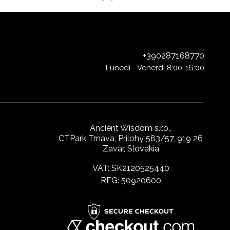
+390287168770
Lunedì - Venerdì 8:00-16:00
Ancient Wisdom s.r.o.,
CTPark Trnava, Prílohy 583/57, 919 26
Zavar, Slovakia
VAT: SK2120525440
REG: 50920600