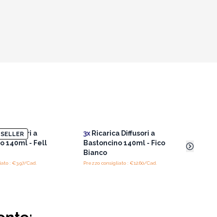
i
 Diffusori a
3x
Ricarica Diffusori a
3x
Ri
SELLER
o 140ml - Fell
Bastoncino 140ml - Fico
Bast
Bianco
Jap
iato : €3.97/Cad.
Prezzo consigliato : €12.60/Cad.
Prezzo 