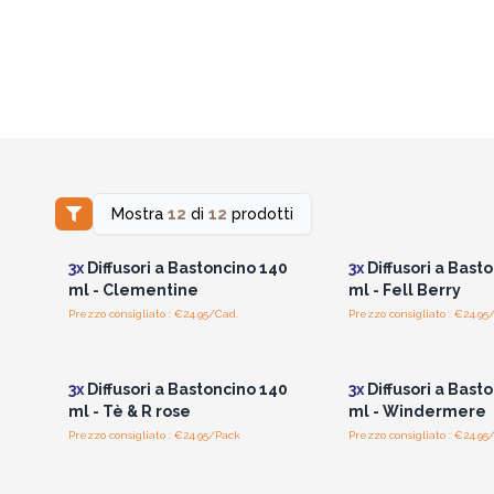
Mostra
12
di
12
prodotti
Accedi per vedere i prezzi
Accedi per vedere 
all'ingrosso
all'ingrosso
3x
Diffusori a Bastoncino 140
3x
Diffusori a Bast
ml - Clementine
ml - Fell Berry
Prezzo consigliato : €24.95/Cad.
Prezzo consigliato : €24.95
Accedi per vedere i prezzi
Accedi per vedere 
all'ingrosso
all'ingrosso
3x
Diffusori a Bastoncino 140
3x
Diffusori a Bast
ml - Tè & R rose
ml - Windermere
Prezzo consigliato : €24.95/Pack
Prezzo consigliato : €24.95
Accedi per vedere i prezzi
Accedi per vedere 
all'ingrosso
all'ingrosso