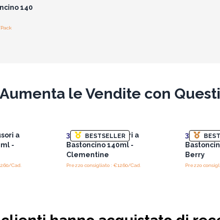
oncino 140
/Pack
Aumenta le Vendite con Quest
usori a
3x
Ricarica Diffusori a
3x
Ricarica
BESTSELLER
BEST
ml -
Bastoncino 140ml -
Bastoncin
Clementine
Berry
12.60/Cad.
Prezzo consigliato : €12.60/Cad.
Prezzo consigl