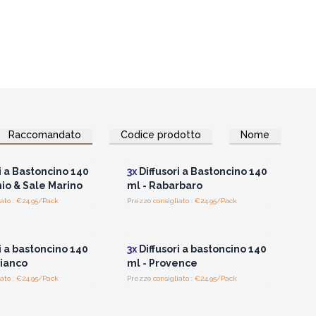
Raccomandato
Codice prodotto
Nome
per vedere i prezzi
Accedi per vedere i prezzi
all'ingrosso
all'ingrosso
i a Bastoncino 140
3x
Diffusori a Bastoncino 140
io & Sale Marino
ml - Rabarbaro
ato : €24.95/Pack
Prezzo consigliato : €24.95/Pack
per vedere i prezzi
Accedi per vedere i prezzi
all'ingrosso
all'ingrosso
i a bastoncino 140
3x
Diffusori a bastoncino 140
Bianco
ml - Provence
ato : €24.95/Pack
Prezzo consigliato : €24.95/Pack