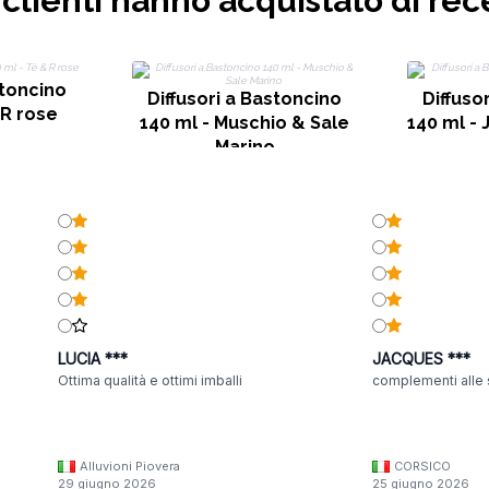
i clienti hanno acquistato di rec
stoncino
Diffusori a Bastoncino
Diffuso
 R rose
140 ml - Muschio & Sale
140 ml -
Marino
LUCIA ***
JACQUES ***
Ottima qualità e ottimi imballi
complementi alle 
Alluvioni Piovera
CORSICO
29 giugno 2026
25 giugno 2026