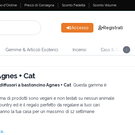
o d'Ordine
Prezzi di Consegna
Sconto Fedeltà
Sconto Volume
Accesso
Registrati
Gemme & Articoli Esoterici
Incensi
Casa & Giardino
Agnes + Cat
diffusori a bastoncino Agnes + Cat
. Questa gamma è
a di prodotti sono vegani e non testati su nessun animale.
untry ed è il regalo perfetto da regalare ai tuoi cari.
meranno la tua casa per un massimo di 12 settimane.
ra.