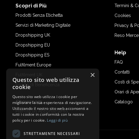
Scopri di Più
Termini & C
Prodotti Senza Etichetta
Cookies
Servizi di Marketing Digitale
Privacy & Po
Dropshipping UK
Reso Merce
Dropshipping EU
Help
Dropshipping ES
FAQ
Fulfilment Europe
Contatti
×
Fulfilment UK
Questo sito web utilizza
Costi di Sp
Fondo di Beneficenza
cookie
Orari di Ape
Questo sito web utilizza i cookie per
Showroom
Catalogo
migliorare la tua esperienza di navigazione.
Utilizzando il nostro sito web acconsenti a
Prenota un Appuntamento
tutti i cookie in conformità con la nostra
policy per i cookie.
Leggi di più
STRETTAMENTE NECESSARI