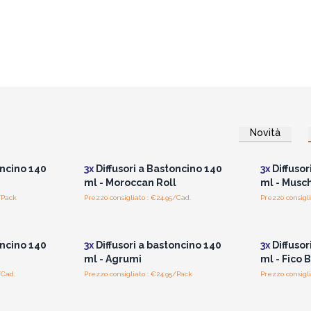
Novità
i prezzi
Accedi per vedere i prezzi
Accedi 
all'ingrosso
oncino 140
3x
Diffusori a Bastoncino 140
3x
Diffusor
ml - Moroccan Roll
ml - Musch
/Pack
Prezzo consigliato : €24.95/Cad.
Prezzo consigli
i prezzi
Accedi per vedere i prezzi
Accedi 
all'ingrosso
oncino 140
3x
Diffusori a bastoncino 140
3x
Diffusor
ml - Agrumi
ml - Fico 
/Cad.
Prezzo consigliato : €24.95/Pack
Prezzo consigli
i prezzi