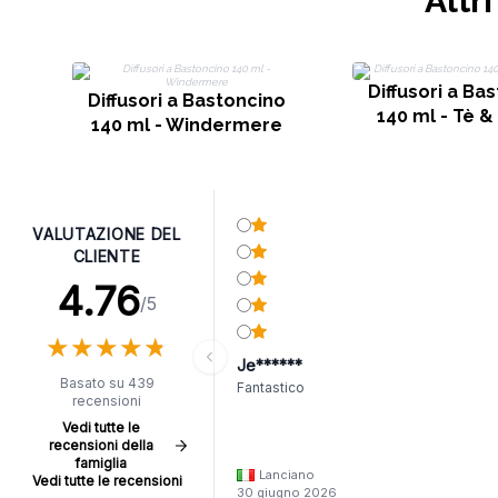
Altr
Diffusori a Ba
Diffusori a Bastoncino
140 ml - Tè &
140 ml - Windermere
VALUTAZIONE DEL
CLIENTE
4.76
/5
★
★
★
★
★
★
★
★
★
★
Je******
Basato su 439
Fantastico
recensioni
Vedi tutte le
recensioni della
famiglia
Lanciano
Vedi tutte le recensioni
30 giugno 2026