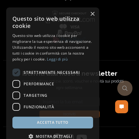
×
Questo sito web utilizza
cookie
Questo sito web utilizza i cookie per
migliorare la tua esperienza di navigazione.
Utilizzando il nostro sito web acconsenti a
tutti i cookie in conformità con la nostra
policy per i cookie.
Leggi di più
Iscriviti alla nostra newsletter
STRETTAMENTE NECESSARI
per ricevere ultime notizie, sconti, voucher e novità sui prodotti
PERFORMANCE
ogni settimana.
TARGETING
Email address
FUNZIONALITÀ
Iscriviti
ACCETTA TUTTO
MOSTRA DETTAGLI