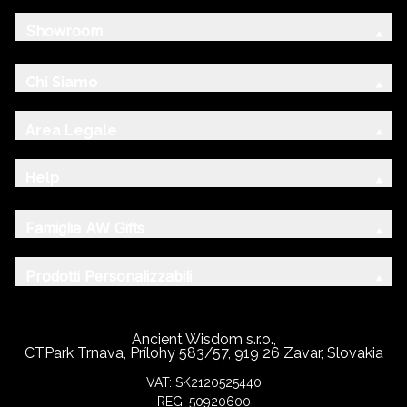
Showroom
Chi Siamo
Area Legale
Help
Famiglia AW Gifts
Prodotti Personalizzabili
Ancient Wisdom s.r.o.,
CTPark Trnava, Prílohy 583/57, 919 26 Zavar, Slovakia
VAT: SK2120525440
REG: 50920600