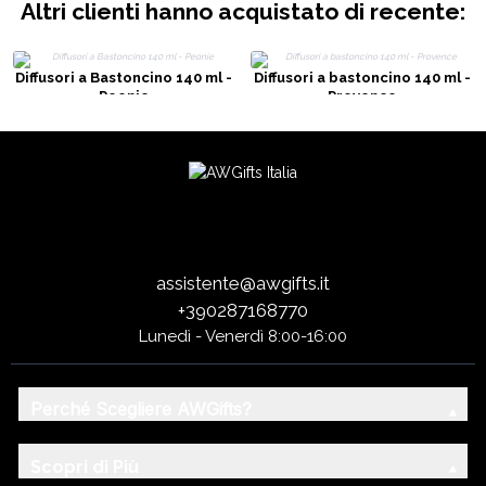
Altri clienti hanno acquistato di recente:
Diffusori a Bastoncino 140 ml -
Diffusori a bastoncino 140 ml -
Peonie
Provence
assistente@awgifts.it
+390287168770
Lunedì - Venerdì 8:00-16:00
Perché Scegliere AWGifts?
Scopri di Più