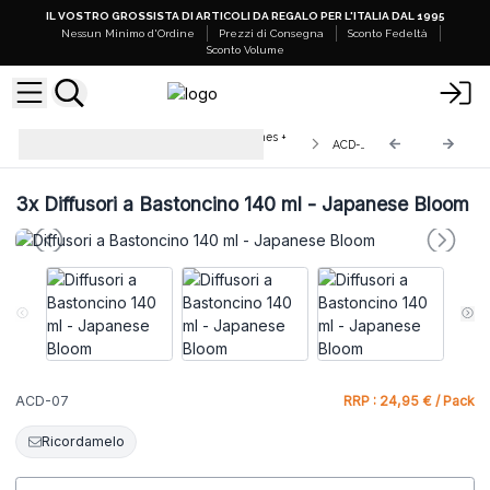
IL VOSTRO GROSSISTA DI ARTICOLI DA REGALO PER L'ITALIA DAL 1995
Nessun Minimo d'Ordine
Prezzi di Consegna
Sconto Fedeltà
Sconto Volume
Diffusori a Bastoncino 140ml - Agnes +
ACD-07
Cat
3x
Diffusori a Bastoncino 140 ml - Japanese Bloom
ACD-07
RRP : 24,95 € / Pack
Ricordamelo