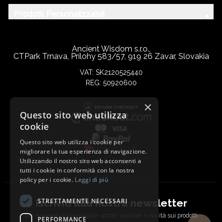
Prodotti Personalizzabili
Ancient Wisdom s.r.o.,
CTPark Trnava, Prílohy 583/57, 919 26 Zavar, Slovakia
VAT: SK2120525440
REG: 50920600
×
Questo sito web utilizza
cookie
Questo sito web utilizza i cookie per
migliorare la tua esperienza di navigazione.
Utilizzando il nostro sito web acconsenti a
tutti i cookie in conformità con la nostra
policy per i cookie.
Leggi di più
Iscriviti alla nostra newsletter
STRETTAMENTE NECESSARI
per ricevere ultime notizie, sconti, voucher e novità sui prodotti
PERFORMANCE