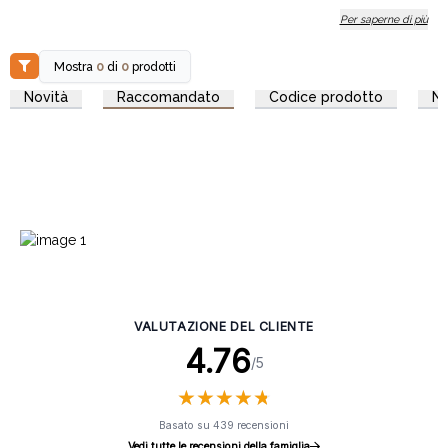
Per saperne di più
Mostra
0
di
0
prodotti
Novità
Raccomandato
Codice prodotto
N
VALUTAZIONE DEL CLIENTE
4.76
/5
★
★
★
★
★
★
★
★
★
★
Basato su 439 recensioni
Vedi tutte le recensioni della famiglia