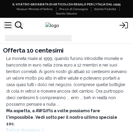
IL VOSTRO GROSSISTA DI ARTICOLI DA REGALO PER L'ITALIA DAL 1995
Nessun Minimo d'Ordine
Prezzi di Consegna
Sconto Fedeltà
Sconto Volume
Offerta 10 centesimi
Offerta 10 centesimi
La moneta risale al 1999, quando furono introdotte monete e
banconote in euro nella zona euro a 12 membri e nei suoi
territori correlati. Ai giorni nostri gli attuali 10 centesimi avevano
un valore molto più alto in altre valute e potevano portarti a
casa quasi tutti i dolci nel negozio, (comprese quelle bottiglie
di cola in vetro) e ricevere ancora del cambio. Ora purtroppo
dieci centesimi ti compreranno ... erm ... beh in realtà non
possiamo pensare a nulla ...
Ma aspetta, a AWGifts a volte possiamo fare
l'impossibile. Vedi sotto per il nostro ultimo speciale
10c.
Felice shopping :)