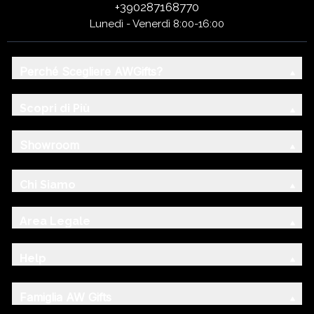
+390287168770
Lunedì - Venerdì 8:00-16:00
Perché Scegliere AWGifts?
Scopri di Più
Showroom
Chi Siamo
Area Legale
Help
Famiglia AW Gifts