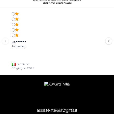
Vedi tutte le recensioni
Je******
Fantastico
Lanciano
30 giugno 2026
assistente@awgifts.it