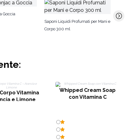
Kit per la C
a Goccia
Saponi Liquidi Profumati per Mani e
Corpo 300 ml
ente:
L
Whipped Cream Soap
Corpo Vitamina
con Vitamina C
ancia e Limone