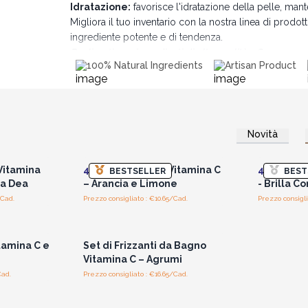
Idratazione:
favorisce l'idratazione della pelle, man
Migliora il tuo inventario con la nostra linea di prodotti
ingrediente potente e di tendenza.
Realizzati con ingredienti di alta qualità - Senza para
100% Natural Ingredients
Artisan Product
Lascia che i tuoi clienti provino il potere natural
Novità
i prezzi
Accedi per vedere i prezzi
Accedi 
all'ingrosso
Vitamina
4x
Sapone Corpo Vitamina C
4x
Siero Vi
BESTSELLER
BEST
na Dea
– Arancia e Limone
- Brilla 
/Cad.
Prezzo consigliato : €10.65/Cad.
Prezzo consigli
i prezzi
Accedi per vedere i prezzi
all'ingrosso
tamina C e
Set di Frizzanti da Bagno
Vitamina C – Agrumi
Cad.
Prezzo consigliato : €16.65/Cad.