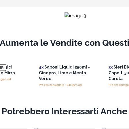
Aumenta le Vendite con Quest
logici
4x
Saponi Liquidi 250ml -
3x
Sieri Bi
ER
 e Mirra
Ginepro, Lime e Menta
Capelli 3
Verde
Carota
6.95/Cad.
Prezzo consigliato : €11.25/Cad.
Prezzo consigl
Potrebbero Interessarti Anche