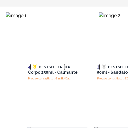
4x
Lozioni per Mani e
3x
Oli Corpo Bio
BESTSELLER
BESTSELL
Corpo 250ml - Calmante
50ml - Sandalo
Prezzo consigliato : €11.88/Cad.
Prezzo consigliato : €