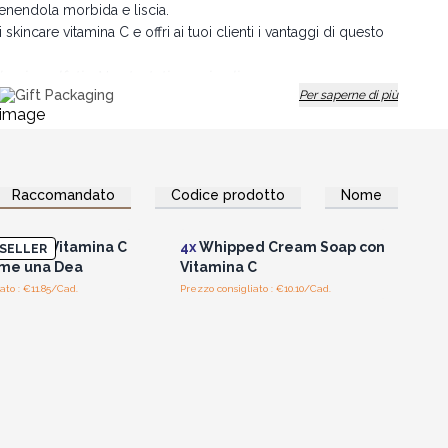
tenendola morbida e liscia.
 skincare vitamina C e offri ai tuoi clienti i vantaggi di questo
beni e solfati - Non testati su animali
Gift Packaging
Per saperne di più
e e rivitalizzante della vitamina C.
Raccomandato
Codice prodotto
Nome
per vedere i prezzi
Accedi per vedere i prezzi
all'ingrosso
all'ingrosso
so alla Vitamina C
4x
Whipped Cream Soap con
SELLER
Come una Dea
Vitamina C
ato : €11.85/Cad.
Prezzo consigliato : €10.10/Cad.