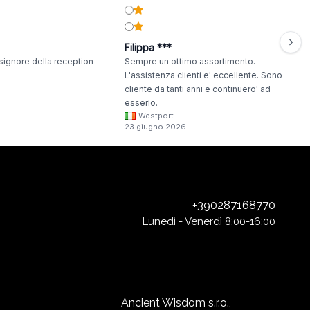
Filippa ***
signore della reception
Sempre un ottimo assortimento.
L'assistenza clienti e' eccellente. Sono
cliente da tanti anni e continuero' ad
esserlo.
Westport
23 giugno 2026
+390287168770
Lunedì - Venerdì 8:00-16:00
Ancient Wisdom s.r.o.,