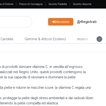
o d'Ordine
Prezzi di Consegna
Sconto Fedeltà
Sconto Volume
Accesso
Registrati
Candele
Gemme & Articoli Esoterici
Incensi
Casa
i prodotti skincare vitamina C, in vendita all'ingrosso,
 Realizzati nel Regno Unito, questi prodotti contengono la
 la sua capacità di ravvivare e illuminare la pelle.
la pelle e ridurre le macchie scure, la vitamina C regala una
 protegge la pelle dagli stress ambientali e dai radicali liberi.
tenendo la pelle compatta ed elastica.