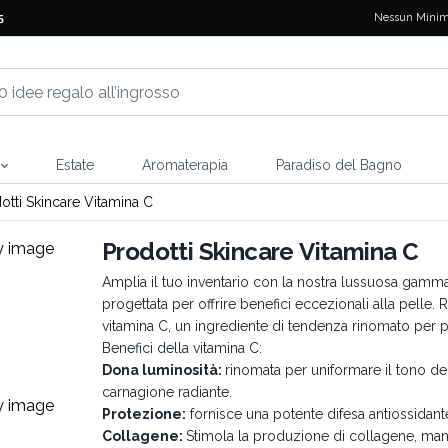
Nessun Minim
5
Estate
Aromaterapia
Paradiso del Bagno
otti Skincare Vitamina C
Prodotti Skincare Vitamina C
Amplia il tuo inventario con la nostra lussuosa gamma d
progettata per offrire benefici eccezionali alla pelle.
vitamina C, un ingrediente di tendenza rinomato per per
Benefici della vitamina C:
Dona luminosità:
rinomata per uniformare il tono del
carnagione radiante.
Protezione:
fornisce una potente difesa antiossidante,
Collagene:
Stimola la produzione di collagene, man