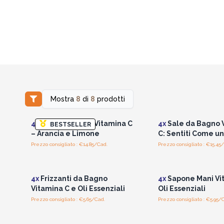
Mostra
8
di
8
prodotti
Accedi per vedere i prezzi
Accedi per vedere 
all'ingrosso
all'ingrosso
4x
Lozione Corpo Vitamina C
4x
Sale da Bagno 
BESTSELLER
– Arancia e Limone
C: Sentiti Come u
Prezzo consigliato : €14.85/Cad.
Prezzo consigliato : €15.45
Accedi per vedere i prezzi
Accedi per vedere 
all'ingrosso
all'ingrosso
4x
Frizzanti da Bagno
4x
Sapone Mani Vi
Vitamina C e Oli Essenziali
Oli Essenziali
Prezzo consigliato : €5.65/Cad.
Prezzo consigliato : €5.95/