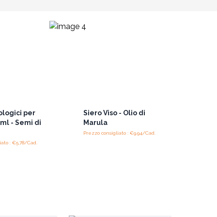
i
ologici per
Siero Viso - Olio di
0ml - Semi di
Marula
Prezzo consigliato : €9.94/Cad.
iato : €5.78/Cad.