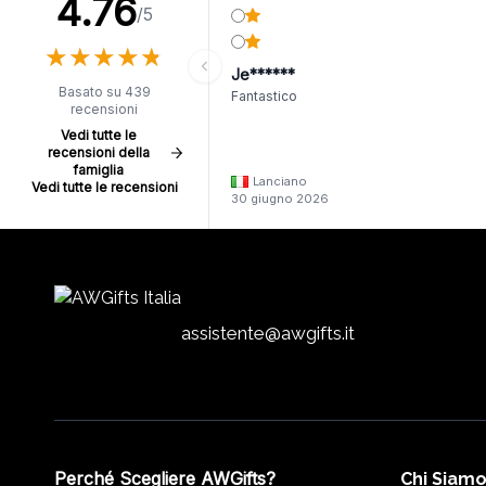
4.76
/5
★
★
★
★
★
★
★
★
★
★
Je******
Basato su 439
Fantastico
recensioni
Vedi tutte le
recensioni della
famiglia
Lanciano
Vedi tutte le recensioni
30 giugno 2026
assistente@awgifts.it
Perché Scegliere AWGifts?
Chi Siam