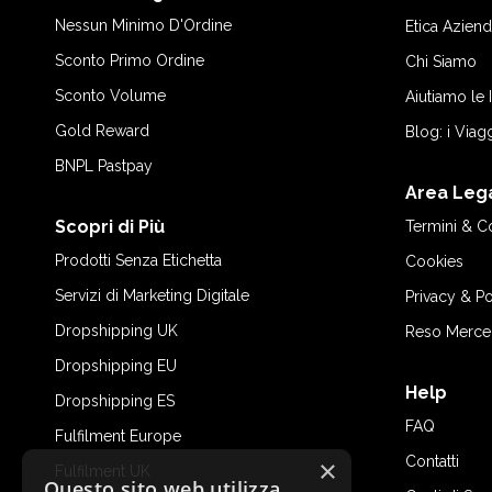
Nessun Minimo D'Ordine
Etica Aziend
Sconto Primo Ordine
Chi Siamo
Sconto Volume
Aiutiamo le
Gold Reward
Blog: i Viag
BNPL Pastpay
Area Leg
Scopri di Più
Termini & C
Prodotti Senza Etichetta
Cookies
Servizi di Marketing Digitale
Privacy & Po
Dropshipping UK
Reso Merce
Dropshipping EU
Help
Dropshipping ES
FAQ
Fulfilment Europe
Contatti
×
Fulfilment UK
Questo sito web utilizza