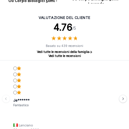
Oli Corpo Biologici 50ml -
Lavanda
Rosmarino e Frankincense
VALUTAZIONE DEL CLIENTE
4.76
/5
★
★
★
★
★
★
★
★
★
★
Basato su 439 recensioni
Vedi tutte le recensioni della famiglia
Vedi tutte le recensioni
Je******
Fantastico
Lanciano