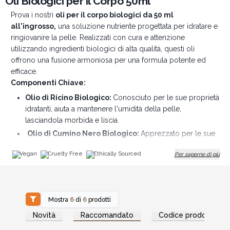
Oli Biologici per il Corpo 50ml
Prova i nostri
o
li per il corpo biologici da 50 ml
all'ingrosso,
una soluzione nutriente progettata per idratare e
ringiovanire la pelle. Realizzati con cura e attenzione
utilizzando ingredienti biologici di alta qualità, questi oli
offrono una fusione armoniosa per una formula potente ed
efficace.
Componenti Chiave:
Olio di Ricino Biologico:
Conosciuto per le sue proprietà
idratanti, aiuta a mantenere l'umidità della pelle,
lasciandola morbida e liscia.
Olio di Cumino Nero Biologico:
Apprezzato per le sue
proprietà curative, antinfiammatorie e antiossidanti, offre
Vegan
Cruelty Free
Ethically Sourced
Per saperne di più
numerosi benefici per la pelle.
Oli Essenziali Puri:
Una selezione curata di oli essenziali
dona un profumo rilassante e potenzia le proprietà
terapeutiche dell'olio, favorendo il relax e il benessere
Mostra
6
di
6
prodotti
generale.
Accedi per vedere
Accedi per vedere
I nostri oli per il corpo,
ideali per massaggi rilassanti o per
Novità
Raccomandato
Codice prodotto
i prezzi all'ingrosso
i prezzi all'ingrosso
l'idratazione quotidiana
, rendono la pelle morbida, liscia e