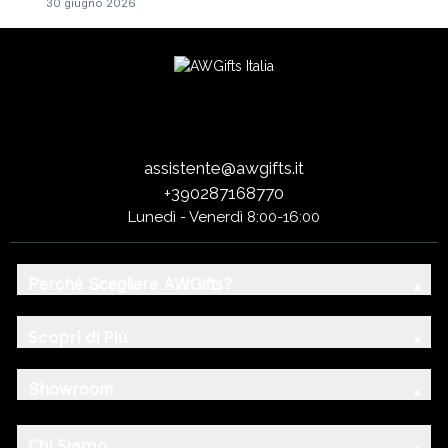
30 giugno 2026
assistente@awgifts.it
+390287168770
Lunedì - Venerdì 8:00-16:00
Perché Scegliere AWGifts?
Scopri di Più
Showroom
Chi Siamo