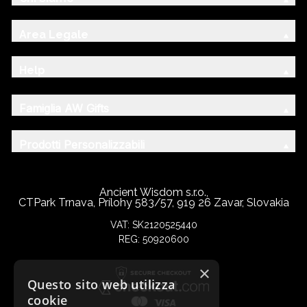
Area Legale
Help
Famiglia AW Gifts
Prodotti Personalizzabili
Ancient Wisdom s.r.o.,
CTPark Trnava, Prílohy 583/57, 919 26 Zavar, Slovakia
VAT: SK2120525440
REG: 50920600
×
Questo sito web utilizza
cookie