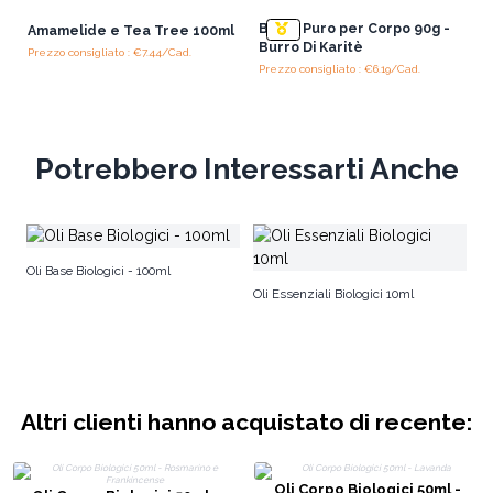
Burro Puro per Corpo 90g -
Amamelide e Tea Tree 100ml
Burro Di Karitè
Prezzo consigliato : €7.44/Cad.
Prezzo consigliato : €6.19/Cad.
Potrebbero Interessarti Anche
Ol
Oli Base Biologici - 100ml
Oli Essenziali Biologici 10ml
Altri clienti hanno acquistato di recente:
Oli Corpo Biologici 50ml -