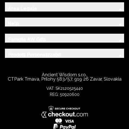
Area Legale
Help
Famiglia AW Gifts
Prodotti Personalizzabili
Ancient Wisdom s.r.o.,
CTPark Trnava, Prílohy 583/57, 919 26 Zavar, Slovakia
VAT: SK2120525440
REG: 50920600