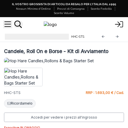
IL VOSTRO GROSSISTA DI ARTICOLI DA REGALO PER L'ITALIA DAL 1995
Nessun Minimo d'Ordine
Prezzi di Consegna
Sconto Fedeltà
Sconto Volume
Kit di avviamento per negozi
HHC-STS
Candele, Roll On e Borse - Kit di Avviamento
HHC-STS
RRP : 1.693,00 € / Cad.
Ricordamelo
Accedi per vedere i prezzi all'ingrosso
Espositore IN OMAGGIO