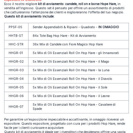
Ecco il nostro migliore
kit di avviamento: candele, roll on e borse Hope Hare,
in
vendita all'ingrosso. Questo set è pensato per offrire un assortimento di prodotti
che cattureranno l'attenzione dei clienti e miglioreranno l'offerta del tuo negozio.
Questo kit di avviamento include:
PPSF-05
Sender Appendiabiti & Ripiani - Quadrato -
IN OMAGGIO
HHTB-ST
84x Tote Bag Hop Hare - Kit di Avviamento
HHC-STR
36x Mix di Candele con Fiore Magico Hop Hare
HHGR-01
5x Mix di Oli Essenziali Roll On Hop Hare - gli Innamorati
HHGR-02
5x Mix di Oli Essenziali Roll On Hop Hare - il Mago
HHGR-03
5x Mix di Oli Essenziali Roll On Hop Hare - la Luna
HHGR-04
5x Mix di Oli Essenziali Roll On Hop Hare - il Diavolo
HHGR-05
5x Mix di Oli Essenziali Roll On Hop Hare - il Sole
HHGR-06
5x Mix di Oli Essenziali Roll On Hop Hare - il Leone
5x Mix di Oli Essenziali Roll On Hop Hare - Cavaliere di
HHGR-07
Spade
Per garantire un'esposizione impeccabile e accattivante, in omaggio riceverai un
espositore. Questo espositore, progettato con cura per i prodotti Hop Hare, rende
facile per i clienti curiosare e acquistare.
Questo kit di avviamento è ideale per i rivenditori che desiderano offrire una vasta