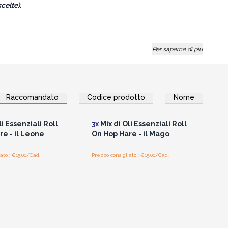
celte).
Per saperne di più
con le candele con fiori magici Hop Hare, non solo si crea
o
caratterizzato da un design coordinato e pietre
Raccomandato
Codice prodotto
Nome
per vedere i prezzi
Accedi per vedere i prezzi
all'ingrosso
all'ingrosso
li Essenziali Roll
3x
Mix di Oli Essenziali Roll
e - il Leone
On Hop Hare - il Mago
ato : €15.00/Cad.
Prezzo consigliato : €15.00/Cad.