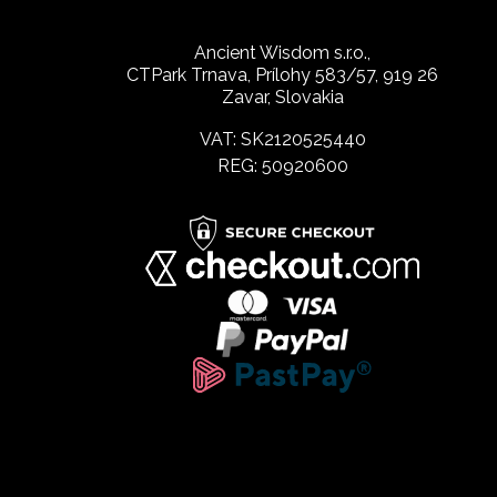
Ancient Wisdom s.r.o.,
CTPark Trnava, Prílohy 583/57, 919 26
Zavar, Slovakia
VAT: SK2120525440
REG: 50920600