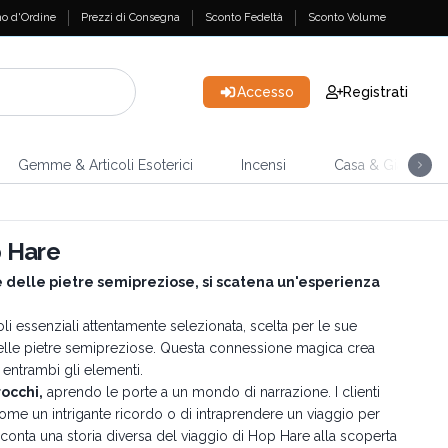
o d'Ordine
Prezzi di Consegna
Sconto Fedeltà
Sconto Volume
Accesso
Registrati
Gemme & Articoli Esoterici
Incensi
Casa & Giardino
p Hare
re delle pietre semipreziose, si scatena un'esperienza
i essenziali attentamente selezionata, scelta per le sue
delle pietre semipreziose. Questa connessione magica crea
i entrambi gli elementi.
rocchi,
aprendo le porte a un mondo di narrazione. I clienti
me un intrigante ricordo o di intraprendere un viaggio per
cconta una storia diversa del viaggio di Hop Hare alla scoperta