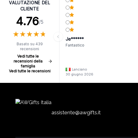
VALUTAZIONE DEL
CLIENTE
4.76
/5
★
★
★
★
★
★
★
★
★
★
Je******
Basato su 439
Fantastico
recensioni
Vedi tutte le
recensioni della
famiglia
Lanciano
Vedi tutte le recensioni
30 giugno 2026
assistente@awgifts.it