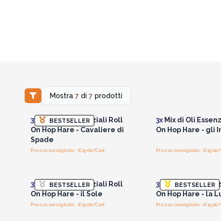
Mostra
7
di
7
prodotti
Accedi per vedere i prezzi
Accedi per vedere 
all'ingrosso
all'ingrosso
3x
Mix di Oli Essenziali Roll
3x
Mix di Oli Essenz
BESTSELLER
On Hop Hare - Cavaliere di
On Hop Hare - gli 
Spade
Prezzo consigliato : €15.00/Cad.
Prezzo consigliato : €15.00
Accedi per vedere i prezzi
Accedi per vedere 
all'ingrosso
all'ingrosso
3x
Mix di Oli Essenziali Roll
3x
Mix di Oli Essenz
BESTSELLER
BESTSELLER
On Hop Hare - il Sole
On Hop Hare - la L
Prezzo consigliato : €15.00/Cad.
Prezzo consigliato : €15.00