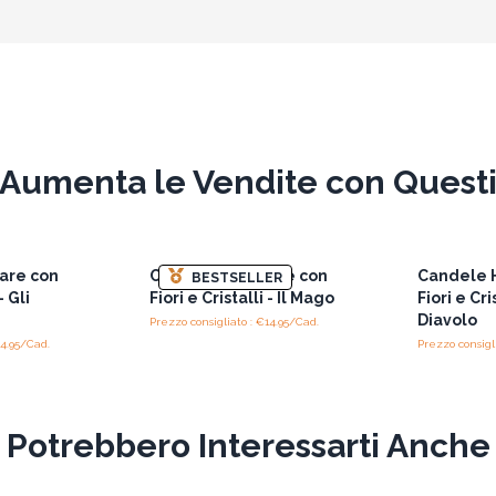
Aumenta le Vendite con Quest
are con
Candele Hop Hare con
Candele 
BESTSELLER
- Gli
Fiori e Cristalli - Il Mago
Fiori e Cris
Diavolo
Prezzo consigliato : €14.95/Cad.
14.95/Cad.
Prezzo consigl
Potrebbero Interessarti Anche