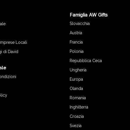
Famiglia AW Gifts
o
Slovacchia
ale
Austria
Francia
 Imprese Locali
Polonia
gi di David
Repubblica Ceca
ale
Ungheria
ondizioni
Europa
Olanda
licy
Romania
Inghilterra
Croazia
Svezia