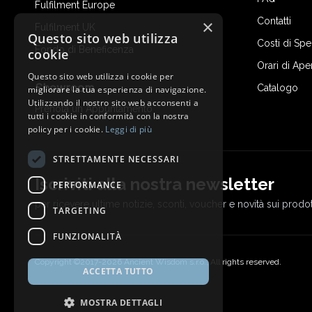
Fulfilment Europe
Contatti
×
Fulfilment UK
Questo sito web utilizza
Costi di Sp
Fondo di Beneficenza
cookie
Orari di Ape
Questo sito web utilizza i cookie per
Showroom
Catalogo
migliorare la tua esperienza di navigazione.
Utilizzando il nostro sito web acconsenti a
Prenota un Appuntamento
tutti i cookie in conformità con la nostra
policy per i cookie.
Leggi di più
STRETTAMENTE NECESSARI
Iscriviti alla nostra newsletter
PERFORMANCE
per ricevere ultime notizie, sconti, voucher e novità sui prodot
TARGETING
FUNZIONALITÀ
Copyright ©2017-2026 Ancient Wisdom s.r.o., All rights reserved.
ACCETTA TUTTO
MOSTRA DETTAGLI