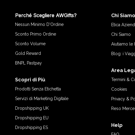
Perché Scegliere AWGifts?
Chi Siam
Nessun Minimo D'Ordine
Etica Aziend
Sconto Primo Ordine
Chi Siamo
Sconto Volume
Aiutiamo le
Gold Reward
Blog: i Viag
BNPL Pastpay
Area Leg
Scopri di Più
Termini & C
Prodotti Senza Etichetta
Cookies
Servizi di Marketing Digitale
Privacy & Po
Dropshipping UK
Reso Merce
Dropshipping EU
Help
Dropshipping ES
FAQ