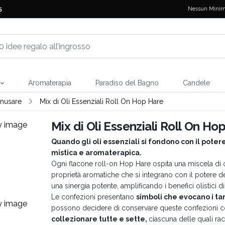
Nessun Minim
5
Aromaterapia
Paradiso del Bagno
Candele
nnusare
Mix di Oli Essenziali Roll On Hop Hare
Mix di Oli Essenziali Roll On Ho
Quando gli oli essenziali si fondono con il pote
mistica e aromaterapica.
Ogni flacone roll-on Hop Hare ospita una miscela di ol
proprietà aromatiche che si integrano con il potere 
una sinergia potente, amplificando i benefici olistici d
Le confezioni presentano
simboli che evocano i ta
possono decidere di conservare queste confezioni co
collezionare tutte e sette,
ciascuna delle quali ra