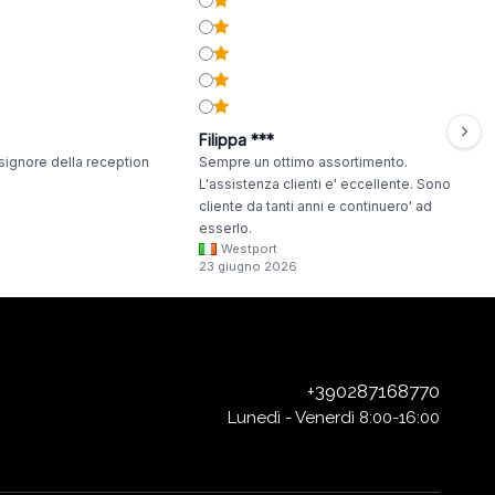
Filippa ***
signore della reception
Sempre un ottimo assortimento.
L'assistenza clienti e' eccellente. Sono
cliente da tanti anni e continuero' ad
esserlo.
Westport
23 giugno 2026
+390287168770
Lunedì - Venerdì 8:00-16:00