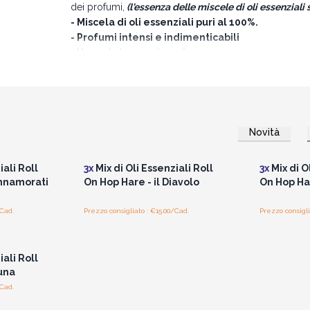
dei profumi,
(l'essenza delle miscele di oli essenziali s
- Miscela di oli essenziali puri al 100%.
- Profumi intensi e indimenticabili
- Vere pietre semipreziose
- Confezione che ricorda i tarocchi staccabile
- Prodotto nel Regno Unito
Accoppiando i mix di oli essenziali roll-on Hop Hare 
un'armoniosa sinergia, ma anche un
set regalo unic
semipreziose abbinate.
Novità
i prezzi
Accedi per vedere i prezzi
Accedi 
all'ingrosso
iali Roll
3x
Mix di Oli Essenziali Roll
3x
Mix di O
Innamorati
On Hop Hare - il Diavolo
On Hop Har
/Cad.
Prezzo consigliato : €15.00/Cad.
Prezzo consigli
i prezzi
iali Roll
una
/Cad.