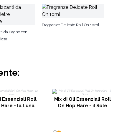
Fragranze Delicate Roll On 10ml
i da Bagno con
iose
ente:
i Essenziali Roll
Mix di Oli Essenziali Roll
M
Hare - la Luna
On Hop Hare - il Sole
O