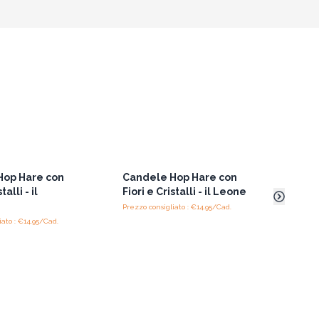
i
Hop Hare con
Candele Hop Hare con
Cand
talli - il
Fiori e Cristalli - il Leone
Fiori
Prezzo consigliato : €14.95/Cad.
Prezzo 
iato : €14.95/Cad.