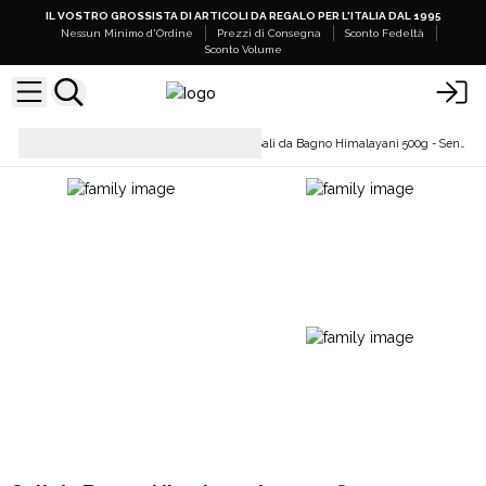
IL VOSTRO GROSSISTA DI ARTICOLI DA REGALO PER L'ITALIA DAL 1995
Nessun Minimo d'Ordine
Prezzi di Consegna
Sconto Fedeltà
Sconto Volume
Sali da Bagno e Miscele
Sali da Bagno Himalayani 500g - Senza Etichetta
Floreali