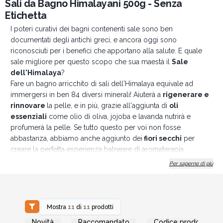
Sali da Bagno Himalayani 500g - Senza
Etichetta
I poteri curativi dei bagni contenenti sale sono ben
documentati degli antichi greci, e ancora oggi sono
riconosciuti per i benefici che apportano alla salute. E quale
sale migliore per questo scopo che sua maestà il
Sale
dell'Himalaya
?
Fare un bagno arricchito di sali dell'Himalaya equivale ad
immergersi in ben 84 diversi minerali! Aiuterà a
rigenerare e
rinnovare
la pelle, e in più, grazie all'aggiunta di
oli
essenziali
come olio di oliva, jojoba e lavanda nutrirà e
profumerà la pelle. Se tutto questo per voi non fosse
abbastanza, abbiamo anche aggiunto dei
fiori secchi
per
creare la perfetta esperienza balneare di aromaterapia.
Optando per un
prodotto senza etichetta
ti permetterà di
Per saperne di più
offrire ai tuoi clienti un prodotto premium e personalizzato in
linea con i valori del tuo marchio. Che tu gestisca una spa, un
centro benessere o sia un rivenditore di prodotti di bellezza,
questo sale dell'Himalaya personalizzato non solo metterà in
Mostra
11
di
11
prodotti
mostra il tuo marchio, ma offrirà ai tuoi clienti un'esperienza
Accedi per vedere
Accedi per vedere
Novità
Raccomandato
Codice prodotto