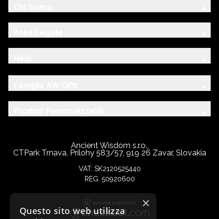
Chi Siamo
Area Legale
Help
Famiglia AW Gifts
Prodotti Personalizzabili
Ancient Wisdom s.r.o.,
CTPark Trnava, Prílohy 583/57, 919 26 Zavar, Slovakia
VAT: SK2120525440
REG: 50920600
×
Questo sito web utilizza