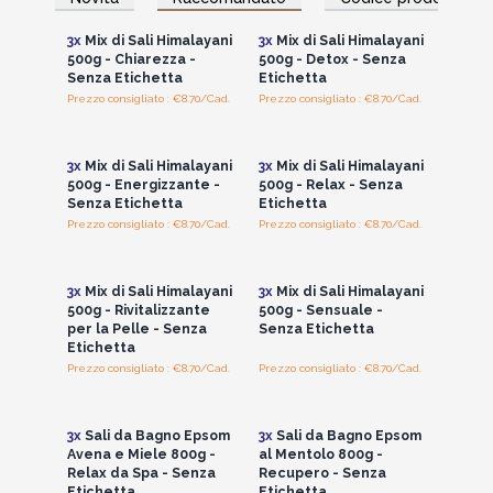
i prezzi all'ingrosso
i prezzi all'ingrosso
eccezionale.
Acquistata i sali himalayani per aiutare i tuoi clienti a
3x
Mix di Sali Himalayani
3x
Mix di Sali Himalayani
rilassare il corpo, energizzare e liberare la mente.
500g - Chiarezza -
500g - Detox - Senza
Senza Etichetta
Etichetta
Prezzo consigliato : €8.70/Cad.
Prezzo consigliato : €8.70/Cad.
Accedi per vedere
Accedi per vedere
i prezzi all'ingrosso
i prezzi all'ingrosso
3x
Mix di Sali Himalayani
3x
Mix di Sali Himalayani
500g - Energizzante -
500g - Relax - Senza
Senza Etichetta
Etichetta
Prezzo consigliato : €8.70/Cad.
Prezzo consigliato : €8.70/Cad.
Accedi per vedere
Accedi per vedere
i prezzi all'ingrosso
i prezzi all'ingrosso
3x
Mix di Sali Himalayani
3x
Mix di Sali Himalayani
500g - Rivitalizzante
500g - Sensuale -
per la Pelle - Senza
Senza Etichetta
Etichetta
Prezzo consigliato : €8.70/Cad.
Prezzo consigliato : €8.70/Cad.
Accedi per vedere
Accedi per vedere
i prezzi all'ingrosso
i prezzi all'ingrosso
3x
Sali da Bagno Epsom
3x
Sali da Bagno Epsom
Avena e Miele 800g -
al Mentolo 800g -
Relax da Spa - Senza
Recupero - Senza
Etichetta
Etichetta