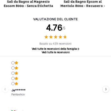
Sali da Bagno al Magnesio
Sali da Bagno Epsom al
Epsom 800g - Senza Etichetta
Mentolo 800g - Recupero -
Senza Etichetta
VALUTAZIONE DEL CLIENTE
4.76
/5
★
★
★
★
★
★
★
★
★
★
Basato su 439 recensioni
Vedi tutte le recensioni della famiglia
Vedi tutte le recensioni
Je******
Fantastico