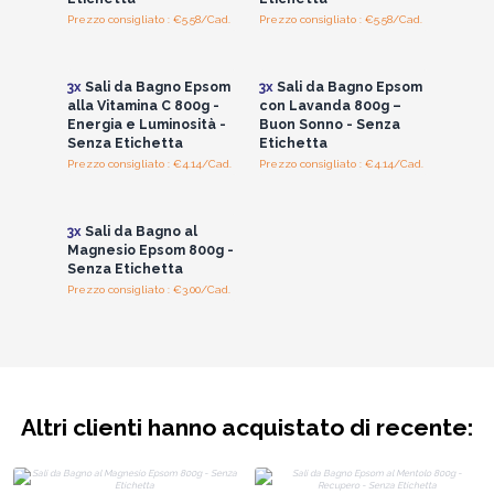
Prezzo consigliato : €5.58/Cad.
Prezzo consigliato : €5.58/Cad.
Accedi per vedere
Accedi per vedere
i prezzi all'ingrosso
i prezzi all'ingrosso
3x
Sali da Bagno Epsom
3x
Sali da Bagno Epsom
alla Vitamina C 800g -
con Lavanda 800g –
Energia e Luminosità -
Buon Sonno - Senza
Senza Etichetta
Etichetta
Prezzo consigliato : €4.14/Cad.
Prezzo consigliato : €4.14/Cad.
Accedi per vedere
i prezzi all'ingrosso
3x
Sali da Bagno al
Magnesio Epsom 800g -
Senza Etichetta
Prezzo consigliato : €3.00/Cad.
Altri clienti hanno acquistato di recente: