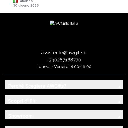
Lanciano
30 giugno 2026
assistente@awgifts.it
+390287168770
Lunedì - Venerdì 8:00-16:00
Perché Scegliere AWGifts?
Scopri di Più
Showroom