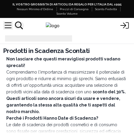
IL VOSTRO GROSSISTA DI ARTICOLI DA REGALO PER L'ITALIA DAL 1995
Nessun Minimo d'Ordine
Prezzi di Consegna
Sconto Fedeltà
Sconto Volume
Prodotti in Scadenza Scontati
Prodotti in Scadenza Scontati
Non lasciare che questi meravigliosi prodotti vadano
sprecati!
Comprendiamo l'importanza di massimizzare il potenziale di
ogni prodotto e ridurre al minimo gli sprechi. Siamo entusiasti
di offrirti un'opportunità unica: acquistare una selezione di
prodotti vicini alla data di scadenza con uno
sconto del 30%.
Questi articoli sono ancora sicuri da usare e vendere,
garantendo la stessa alta qualità che ti aspetti dal
nostro marchio.
Perché i Prodotti Hanno Date di Scadenza?
Le date di scadenza dei prodotti cosmetici e di consumo
sono fissate per garantire prestazioni, sicurezza ed efficacia