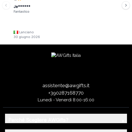
Je******
Fantastico
Lanciano
30 giugno 2026
assistente@awgifts.it
+390287168770
Lunedì - Venerdì 8:00-16:00
Perché Scegliere AWGifts?