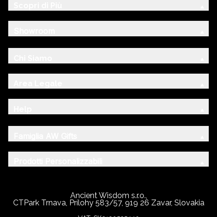
Scopri di Più
Showroom
Chi Siamo
Area Legale
Help
Famiglia AW Gifts
Prodotti Personalizzabili
Ancient Wisdom s.r.o.,
CTPark Trnava, Prílohy 583/57, 919 26 Zavar, Slovakia