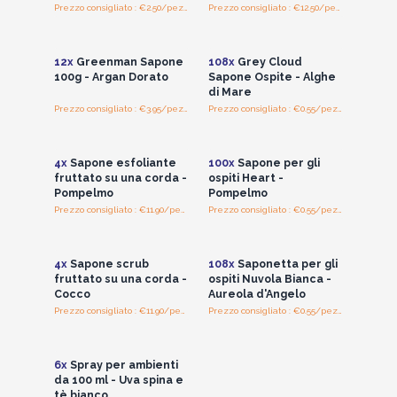
Prezzo consigliato : €2.50/pezzo
Prezzo consigliato : €12.50/pezzo
Accedi per vedere
Accedi per vedere
i prezzi all'ingrosso
i prezzi all'ingrosso
12x
Greenman Sapone
108x
Grey Cloud
100g - Argan Dorato
Sapone Ospite - Alghe
di Mare
Prezzo consigliato : €3.95/pezzo
Prezzo consigliato : €0.55/pezzo
Accedi per vedere
Accedi per vedere
i prezzi all'ingrosso
i prezzi all'ingrosso
4x
Sapone esfoliante
100x
Sapone per gli
fruttato su una corda -
ospiti Heart -
Pompelmo
Pompelmo
Prezzo consigliato : €11.90/pezzo
Prezzo consigliato : €0.55/pezzo
Accedi per vedere
Accedi per vedere
i prezzi all'ingrosso
i prezzi all'ingrosso
4x
Sapone scrub
108x
Saponetta per gli
fruttato su una corda -
ospiti Nuvola Bianca -
Cocco
Aureola d'Angelo
Prezzo consigliato : €11.90/pezzo
Prezzo consigliato : €0.55/pezzo
Accedi per vedere
i prezzi all'ingrosso
6x
Spray per ambienti
da 100 ml - Uva spina e
tè bianco