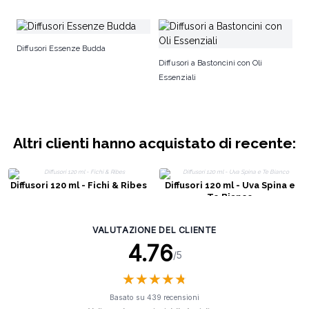
Lu
Diffusori Essenze Budda
Diffusori a Bastoncini con Oli
Essenziali
Altri clienti hanno acquistato di recente:
Diffusori 120 ml - Fichi & Ribes
Diffusori 120 ml - Uva Spina e
Te Bianco
VALUTAZIONE DEL CLIENTE
4.76
/5
★
★
★
★
★
★
★
★
★
★
Basato su 439 recensioni