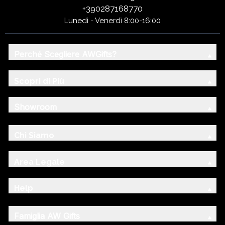
+390287168770
Lunedì - Venerdì 8:00-16:00
Perché Scegliere AWGifts?
Scopri di Più
Showroom
Chi Siamo
Area Legale
Help
Famiglia AW Gifts