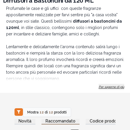
Diffusori a Bastoncini da 120 ML
Profumate le case e gli uffici con queste fragranze
appositamente realizzate per farvi sentire più "a casa vostra"
ovunque voi siate. Questi bellissimi
diffusori a bastoncini da
120ml
, in stile classico, contengono solo i migliori profumi
per incantare e deliziare famiglie, amici e colleghi.
Lentamente e delicatamente l'aroma contenuto salirà lungo i
bastoncini e riempirà la stanza con la loro deliziosa fragranza
aromatica. Il loro profumo invocherà ricordi e creerà emozioni.
Riempire quindi dei locali con una fragranza significa darvi un
tono ancora più personale ed evocare particolari ricordi nelle
persone che vi soggiornano.
Per saperne di più
Questi nostri esclusivi diffusori in vendita all'ingrosso sono
forniti in un generoso formato da 120 ml che nelle giuste
condizioni può durare
fin
o a 12 settimane
.
Mostra
12
di
12
prodotti
Nota: tenere lontano da bambini, animali e fiamme
Accedi per vedere
Accedi per vedere
Novità
Raccomandato
Codice prodotto
i prezzi all'ingrosso
i prezzi all'ingrosso
libere. Utilizzare un sottopiatto per proteggere le
vostre forniture.