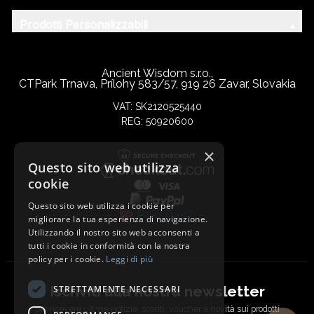
Prodotti Personalizzabili
Ancient Wisdom s.r.o.,
CTPark Trnava, Prílohy 583/57, 919 26 Zavar, Slovakia
VAT: SK2120525440
REG: 50920600
×
Questo sito web utilizza
cookie
Questo sito web utilizza i cookie per
migliorare la tua esperienza di navigazione.
Utilizzando il nostro sito web acconsenti a
tutti i cookie in conformità con la nostra
policy per i cookie.
Leggi di più
Iscriviti alla nostra newsletter
STRETTAMENTE NECESSARI
per ricevere ultime notizie, sconti, voucher e novità sui prodotti