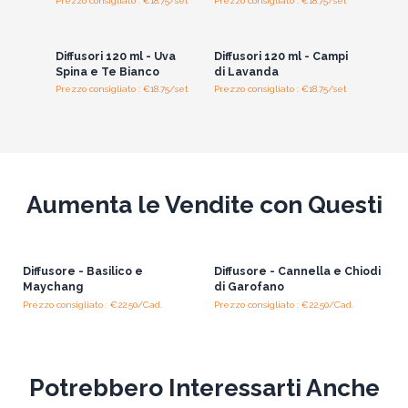
Prezzo consigliato : €18.75/set
Prezzo consigliato : €18.75/set
Accedi per vedere
Accedi per vedere
i prezzi all'ingrosso
i prezzi all'ingrosso
Diffusori 120 ml - Uva
Diffusori 120 ml - Campi
Spina e Te Bianco
di Lavanda
Prezzo consigliato : €18.75/set
Prezzo consigliato : €18.75/set
Aumenta le Vendite con Questi
Diffusore - Basilico e
Diffusore - Cannella e Chiodi
Maychang
di Garofano
Prezzo consigliato : €22.50/Cad.
Prezzo consigliato : €22.50/Cad.
Potrebbero Interessarti Anche