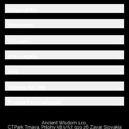
Scopri di Più
Showroom
Chi Siamo
Area Legale
Help
Famiglia AW Gifts
Prodotti Personalizzabili
Ancient Wisdom s.r.o.,
CTPark Trnava, Prílohy 583/57, 919 26 Zavar, Slovakia