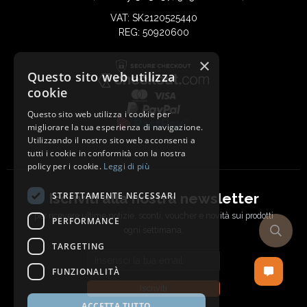
VAT: SK2120525440
REG: 50920600
×
Questo sito web utilizza
cookie
Questo sito web utilizza i cookie per
migliorare la tua esperienza di navigazione.
Utilizzando il nostro sito web acconsenti a
tutti i cookie in conformità con la nostra
policy per i cookie.
Leggi di più
Iscriviti alla nostra newsletter
STRETTAMENTE NECESSARI
per ricevere ultime notizie, sconti, voucher e novità sui prodotti
PERFORMANCE
ogni settimana.
TARGETING
Email address
FUNZIONALITÀ
Iscriviti
ACCETTA TUTTO