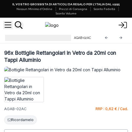
IL VOSTRO GROSSISTA DI ARTICOLI DA REGALO PER L'ITALIA DAL 1995
Nessun Minimo d'Ordine
Prezzi di Consegna
Sconto Fedeltà
Sconto Volume
Bottiglie Rettangolari in Vetro
AGAB-02AC
96x
Bottiglie Rettangolari in Vetro da 20ml con
Tappi Alluminio
AGAB-02AC
RRP : 0,62 € / Cad.
Ricordamelo