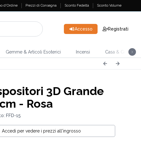
o d'Ordine
Prezzi di Consegna
Sconto Fedeltà
Sconto Volume
Accesso
Registrati
Gemme & Articoli Esoterici
Incensi
Casa & Giardino
positori 3D Grande
 cm - Rosa
o: FFD-15
Accedi per vedere i prezzi all'ingrosso