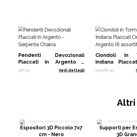
Pendenti Devozionali
Ciondoli in T
Placcati in Argento -
Indiana Placc
Serpente Chakra
Argento (6 assort
IDP-05
Vedi dettagli
GemPD-35
Altr
Espositori 3D Piccolo 7x7
Supporti per E
cm - Nero
3D Gran