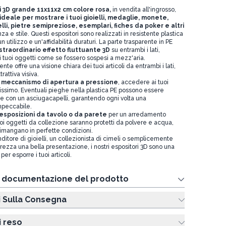
i 3D grande 11x11x2 cm colore rosa,
in vendita all'ingrosso,
ideale per mostrare i tuoi gioielli, medaglie, monete,
elli, pietre semipreziose, esemplari, fiches da poker e altri
a e stile. Questi espositori sono realizzati in resistente plastica
 utilizzo e un'affidabilità duraturi. La parte trasparente in PE
straordinario effetto fluttuante 3D
su entrambi i lati,
i tuoi oggetti come se fossero sospesi a mezz'aria.
ente offre una visione chiara dei tuoi articoli da entrambi i lati,
rattiva visiva.
 meccanismo di apertura a pressione
, accedere ai tuoi
issimo. Eventuali pieghe nella plastica PE possono essere
e con un asciugacapelli, garantendo ogni volta una
impeccabile.
esposizioni da tavolo o da parete
per un arredamento
oi oggetti da collezione saranno protetti da polvere e acqua,
imangano in perfette condizioni.
nditore di gioielli, un collezionista di cimeli o semplicemente
ezza una bella presentazione, i nostri espositori 3D sono una
er esporre i tuoi articoli.
e documentazione del prodotto
i Sulla Consegna
i reso