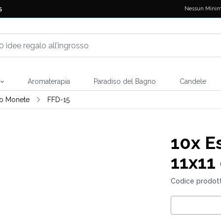
Nessun Minim
5
Aromaterapia
Paradiso del Bagno
Candele
i o Monete
FFD-15
10x
Es
11x11
Codice prodott