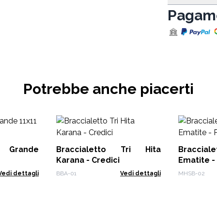
Pagame
Potrebbe anche piacerti
D Grande
Braccialetto Tri Hita
Bracciale
Karana - Credici
Ematite - 
Vedi dettagli
BBA-01
Vedi dettagli
MHSB-02