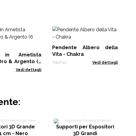
Pe
Vi
Pendente Albero della
TOL
Vita - Chakra
i in Ametista
Oro & Argento (6
TOLP-01
Vedi dettagli
Vedi dettagli
ente:
tori 3D Grande
Supporti per Espositori
1 cm - Nero
3D Grandi