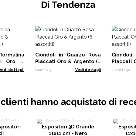
Di Tendenza
ormalina
Ciondoli in Quarzo Rosa
Ciondol
ati Oro &
Placcati Oro & Argento (6
Placcati 
iti)
assortiti)
assortiti)
Vedi dettagli
GemPD-31
Vedi dettagli
GemPD-30
i clienti hanno acquistato di rec
spositori
Espositori 3D Grande
Esposi
di
11x11 cm - Nero
11x1