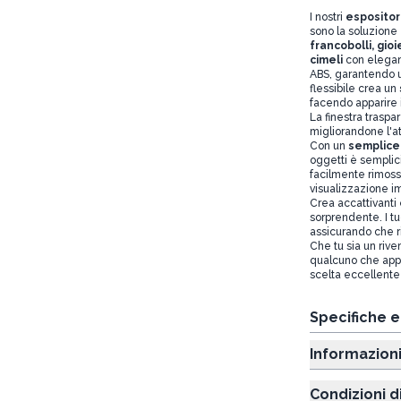
I nostri
espositor
sono la soluzione
francobolli, gioi
cimeli
con eleganz
ABS, garantendo un
flessibile crea un
facendo apparire 
La finestra traspar
migliorandone l'att
Con un
semplice
oggetti è semplic
facilmente rimoss
visualizzazione 
Crea accattivanti
sorprendente. I tu
assicurando che r
Che tu sia un rive
qualcuno che appr
scelta eccellente p
Specifiche 
Informazion
Condizioni d