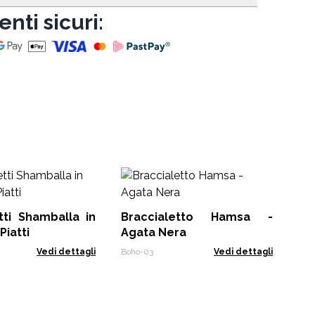
nti sicuri:
Co
- 
tti Shamballa in
Braccialetto Hamsa -
LSN
Piatti
Agata Nera
Vedi dettagli
Boho-03
Vedi dettagli