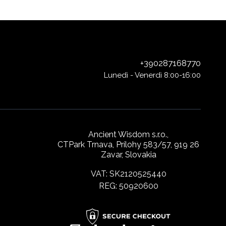
+390287168770
Lunedì - Venerdì 8:00-16:00
Ancient Wisdom s.r.o.,
CTPark Trnava, Prílohy 583/57, 919 26
Zavar, Slovakia
VAT: SK2120525440
REG: 50920600