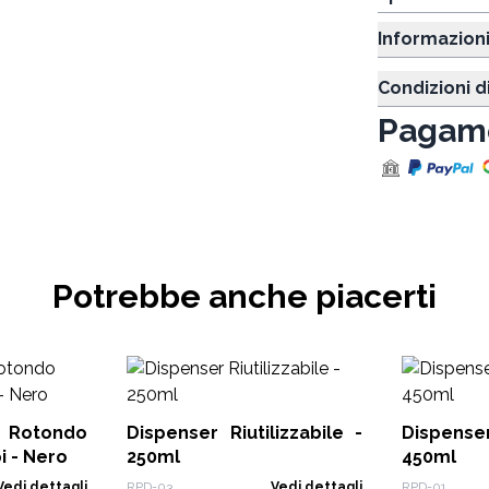
Informazion
Condizioni d
Pagame
Potrebbe anche piacerti
 Rotondo
Dispenser Riutilizzabile -
Dispenser
i - Nero
250ml
450ml
Vedi dettagli
RPD-03
Vedi dettagli
RPD-01