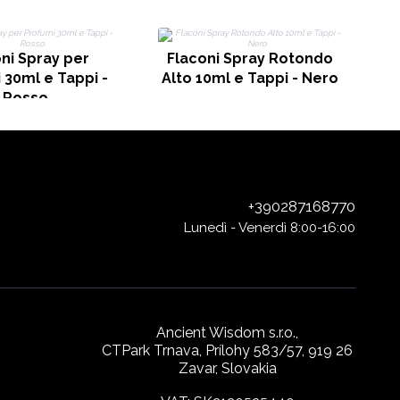
P
ni Spray per
Flaconi Spray Rotondo
 30ml e Tappi -
Alto 10ml e Tappi - Nero
Rosso
+390287168770
Lunedì - Venerdì 8:00-16:00
Ancient Wisdom s.r.o.,
CTPark Trnava, Prílohy 583/57, 919 26
Zavar, Slovakia