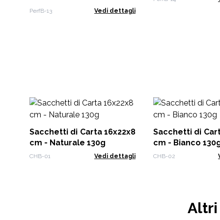
Tappi - Argento
PerfB-13
Vedi dettagli
Sacchetti di Carta 16x22x8
Sacchetti di Carta 16x22x8
cm - Naturale 130g
cm - Bianco 130
CHB-01
Vedi dettagli
CHB-02
Altr