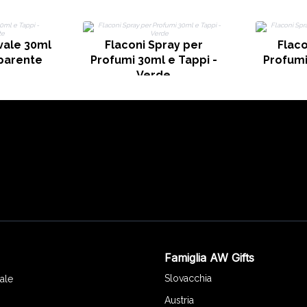
vale 30ml
Flaconi Spray per
Flaco
sparente
Profumi 30ml e Tappi -
Profumi
Verde
Famiglia AW Gifts
o
Slovacchia
ale
Austria