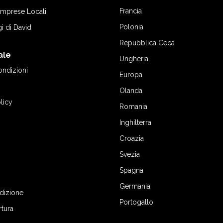
Francia
 Imprese Locali
Polonia
gi di David
Repubblica Ceca
ale
Ungheria
ondizioni
Europa
Olanda
licy
Romania
Inghilterra
Croazia
Svezia
Spagna
Germania
edizione
Portogallo
rtura