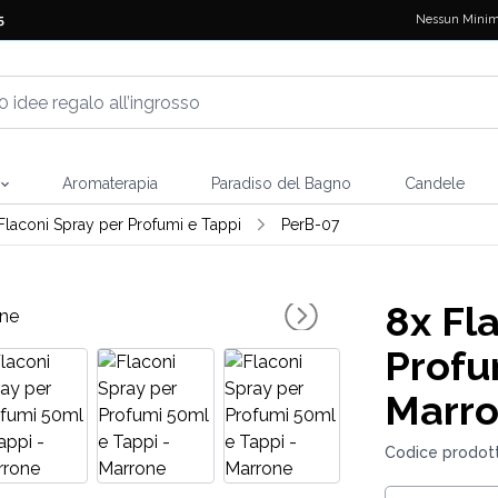
Nessun Minim
5
Aromaterapia
Paradiso del Bagno
Candele
Flaconi Spray per Profumi e Tappi
PerB-07
8x
Fla
Profu
Marr
Codice prodott