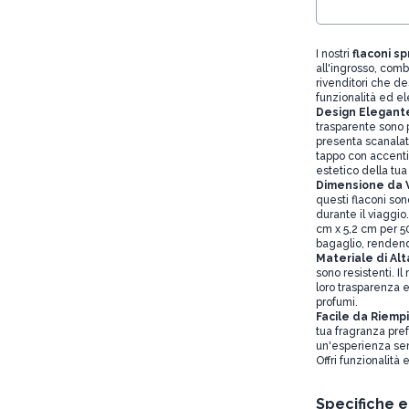
I nostri
flaconi s
all'ingrosso, comb
rivenditori che desi
funzionalità ed el
Design Elegante
trasparente sono p
presenta scanala
tappo con accenti 
estetico della tu
Dimensione da V
questi flaconi son
durante il viaggio
cm x 5,2 cm per 50
bagaglio, renden
Materiale di Alt
sono resistenti. I
loro trasparenza e
profumi.
Facile da Riempi
tua fragranza pref
un'esperienza sen
Offri funzionalità
Specifiche 