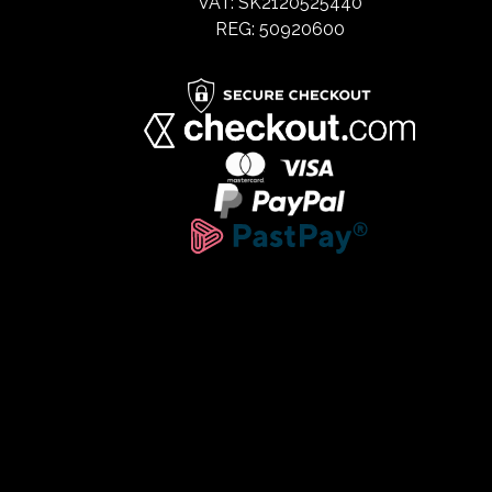
VAT: SK2120525440
REG: 50920600