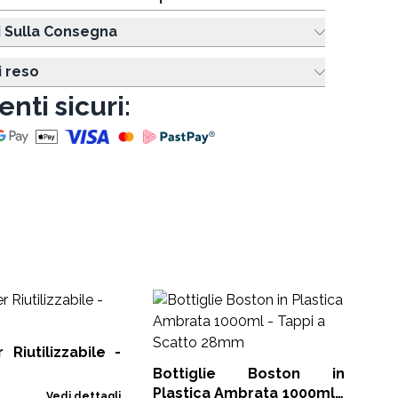
i Sulla Consegna
i reso
nti sicuri:
Fl
14
 Riutilizzabile -
RDB
Bottiglie Boston in
Plastica Ambrata 1000ml -
Vedi dettagli