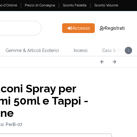
o d'Ordine
Prezzi di Consegna
Sconto Fedeltà
Sconto Volume
Accesso
Registrati
Gemme & Articoli Esoterici
Incensi
Casa & Giardino
coni Spray per
mi 50ml e Tappi -
one
o: PerB-07