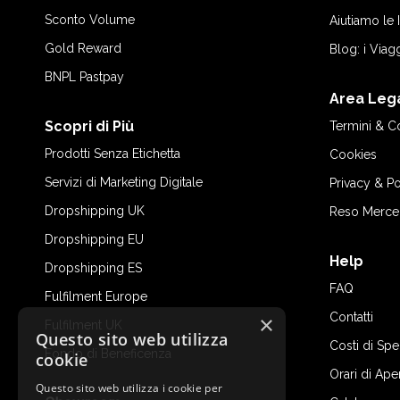
Sconto Volume
Aiutiamo le
Gold Reward
Blog: i Viag
BNPL Pastpay
Area Leg
Scopri di Più
Termini & C
Prodotti Senza Etichetta
Cookies
Servizi di Marketing Digitale
Privacy & Po
Dropshipping UK
Reso Merce
Dropshipping EU
Help
Dropshipping ES
FAQ
Fulfilment Europe
Contatti
×
Fulfilment UK
Questo sito web utilizza
Costi di Sp
Fondo di Beneficenza
cookie
Orari di Ape
Questo sito web utilizza i cookie per