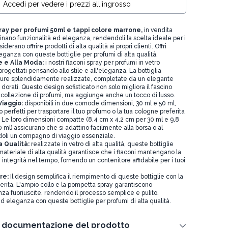
Accedi per vedere i prezzi all'ingrosso
pray per profumi 50ml e tappi colore marrone,
in vendita
inano funzionalità ed eleganza, rendendoli la scelta ideale per i
derano offrire prodotti di alta qualità ai propri clienti. Offri
eganza con queste bottiglie per profumi di alta qualità.
 e Alla Moda:
i nostri flaconi spray per profumi in vetro
rogettati pensando allo stile e all'eleganza. La bottiglia
ture splendidamente realizzate, completate da un elegante
dorati. Questo design sofisticato non solo migliora il fascino
a collezione di profumi, ma aggiunge anche un tocco di lusso.
iaggio:
disponibili in due comode dimensioni, 30 ml e 50 ml,
o perfetti per trasportare il tuo profumo o la tua cologne preferita
. Le loro dimensioni compatte (8,4 cm x 4,2 cm per 30 ml e 9,8
 ml) assicurano che si adattino facilmente alla borsa o al
doli un compagno di viaggio essenziale.
a Qualità:
realizzate in vetro di alta qualità, queste bottiglie
l materiale di alta qualità garantisce che i flaconi mantengano la
 integrità nel tempo, fornendo un contenitore affidabile per i tuoi
re:
Il design semplifica il riempimento di queste bottiglie con la
erita. L'ampio collo e la pompetta spray garantiscono
za fuoriuscite, rendendo il processo semplice e pulito.
 ed eleganza con queste bottiglie per profumi di alta qualità.
e documentazione del prodotto