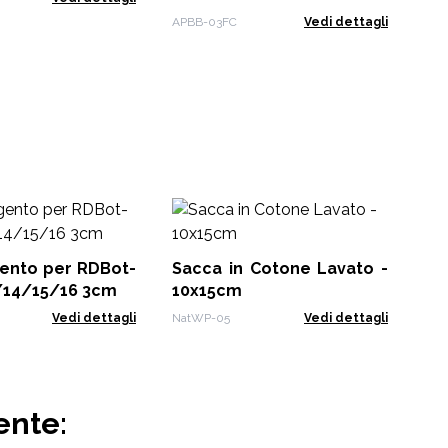
Tappi a Scatto 28mm
APBB-03FC
Vedi dettagli
Fl
50
gento per RDBot-
Sacca in Cotone Lavato -
RDB
/14/15/16 3cm
10x15cm
Vedi dettagli
NatWP-05
Vedi dettagli
ente: