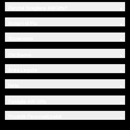
Perché Scegliere AWGifts?
Scopri di Più
Showroom
Chi Siamo
Area Legale
Help
Famiglia AW Gifts
Prodotti Personalizzabili