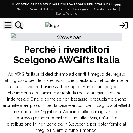
IL VOSTRO GROSSISTA DI ARTICOLI DA REGALO PER L'ITALIA DAL 1995
Nessun Minimo d'Ordine
Prezzi di Consegna
Sconto Fedeltà
Sconto Volume
RIVI
NUOVI ARRIVI
Perché i rivenditori
cchi
Bastoncini di Incenso Banjara Cristal Gemas
Scelgono AWGifts Italia
Ad AWGifts Italia ci dedichiamo ad offrirti il meglio del regalo
all'ingrosso per deliziare i vostri clienti aiutando nel contempo a
crescere il vostro business al dettaglio. Siamo l'unico grossista
che importa direttamente articoli da regalo artigianali da India,
Indonesia e Cina, e come se non bastasse, produciamo anche
aromaterapia, profumi per la casa e articoli per il bagno a Sheffield
nel cuore dell'Inghilterra. Abbiamo uffici e magazzini di
approvvigionamento distribuiti in tutta l'Asia, un'unità di
distribuzione in Inghilterra ed in Slovacchia per poter fornire al
meglio i clienti di tutto il mondo.