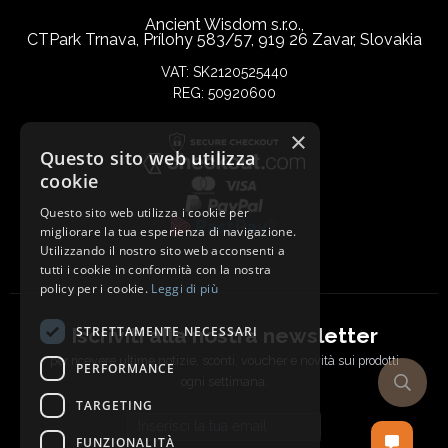
Ancient Wisdom s.r.o.,
CTPark Trnava, Prílohy 583/57, 919 26 Zavar, Slovakia
VAT: SK2120525440
REG: 50920600
×
Questo sito web utilizza
cookie
Questo sito web utilizza i cookie per
migliorare la tua esperienza di navigazione.
Utilizzando il nostro sito web acconsenti a
tutti i cookie in conformità con la nostra
policy per i cookie.
Leggi di più
Iscriviti alla nostra newsletter
STRETTAMENTE NECESSARI
per ricevere ultime notizie, sconti, voucher e novità sui prodotti
PERFORMANCE
ogni settimana.
TARGETING
Email address
FUNZIONALITÀ