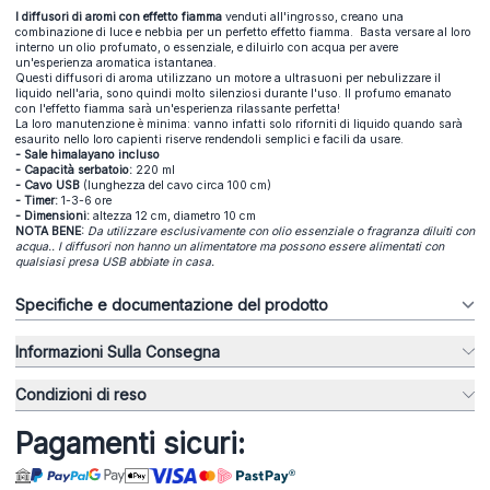
I diffusori di aromi con effetto fiamma
venduti all'ingrosso, creano una
combinazione di luce e nebbia per un perfetto effetto fiamma. Basta versare al loro
interno un olio profumato, o essenziale, e diluirlo con acqua per avere
un'esperienza aromatica istantanea.
Questi diffusori di aroma utilizzano un motore a ultrasuoni per nebulizzare il
liquido nell'aria, sono quindi molto silenziosi durante l'uso. Il profumo emanato
con l'effetto fiamma sarà un'esperienza rilassante perfetta!
La loro manutenzione è minima: vanno infatti solo riforniti di liquido quando sarà
esaurito nello loro capienti riserve rendendoli semplici e facili da usare.
- Sale himalayano incluso
- Capacità serbatoio:
220 ml
- Cavo USB
(lunghezza del cavo circa 100 cm)
- Timer:
1-3-6 ore
- Dimensioni:
altezza 12 cm, diametro 10 cm
NOTA BENE:
Da utilizzare esclusivamente con olio essenziale o fragranza diluiti con
acqua.. I
diffusori non hanno un alimentatore ma possono essere alimentati con
qualsiasi presa USB abbiate in casa.
Specifiche e documentazione del prodotto
Informazioni Sulla Consegna
Condizioni di reso
Pagamenti sicuri: