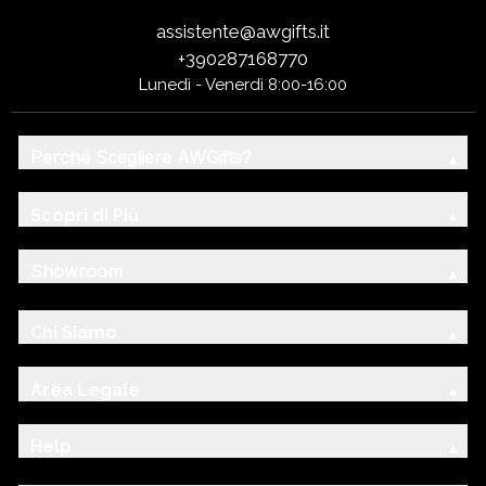
assistente@awgifts.it
+390287168770
Lunedì - Venerdì 8:00-16:00
Perché Scegliere AWGifts?
Scopri di Più
Showroom
Chi Siamo
Area Legale
Help