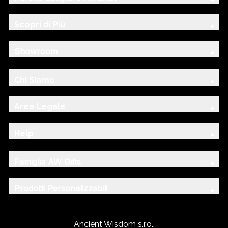
Scopri di Più
Showroom
Chi Siamo
Area Legale
Help
Famiglia AW Gifts
Prodotti Personalizzabili
Ancient Wisdom s.r.o.,