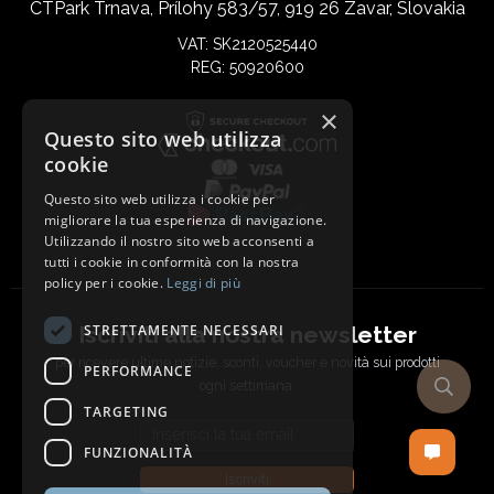
CTPark Trnava, Prílohy 583/57, 919 26 Zavar, Slovakia
VAT: SK2120525440
REG: 50920600
×
Questo sito web utilizza
cookie
Questo sito web utilizza i cookie per
migliorare la tua esperienza di navigazione.
Utilizzando il nostro sito web acconsenti a
tutti i cookie in conformità con la nostra
policy per i cookie.
Leggi di più
Iscriviti alla nostra newsletter
STRETTAMENTE NECESSARI
per ricevere ultime notizie, sconti, voucher e novità sui prodotti
PERFORMANCE
ogni settimana.
TARGETING
Email address
FUNZIONALITÀ
Iscriviti