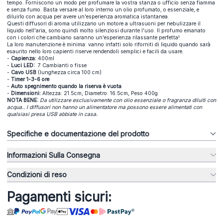
tempo. Forniscono un modo per profumare la vostra stanza o ufficio senza fiamma
e senza fumo. Basta versare al loro interno un olio profumato, o essenziale, e
diluirlo con acqua per avere un'esperienza aromatica istantanea.
Questi diffusori di aroma utilizzano un motore a ultrasuoni per nebulizzare il
liquido nell'aria, sono quindi molto silenziosi durante l'uso. Il profumo emanato
con i colori che cambiano saranno un'esperienza rilassante perfetta!
La loro manutenzione è minima: vanno infatti solo riforniti di liquido quando sarà
esaurito nello loro capienti riserve rendendoli semplici e facili da usare.
-
Capienza:
400ml
-
Luci LED:
7 Cambianti o fisse
-
Cavo USB
(lunghezza circa 100 cm)
-
Timer 1-3-6 ore
-
Auto spegnimento quando la riserva è vuota
-
Dimensioni:
Altezza: 21.5cm, Diametro: 16.5cm, Peso 400g
NOTA BENE:
Da utilizzare esclusivamente con olio essenziale o fragranza diluiti con
acqua.. I
diffusori non hanno un alimentatore ma possono essere alimentati con
qualsiasi presa USB abbiate in casa.
Specifiche e documentazione del prodotto
Informazioni Sulla Consegna
Condizioni di reso
Pagamenti sicuri: