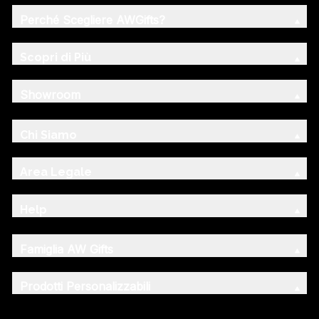
Perché Scegliere AWGifts?
Scopri di Più
Showroom
Chi Siamo
Area Legale
Help
Famiglia AW Gifts
Prodotti Personalizzabili