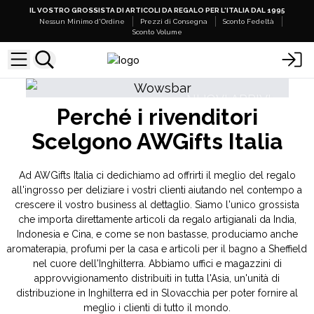
IL VOSTRO GROSSISTA DI ARTICOLI DA REGALO PER L'ITALIA DAL 1995
Nessun Minimo d'Ordine
Prezzi di Consegna
Sconto Fedeltà
Sconto Volume
NUOVI ARRIVI
Perché i rivenditori
Mazzi di Tarocchi
Bastoncini di Incens
Scelgono AWGifts Italia
Ad AWGifts Italia ci dedichiamo ad offrirti il meglio del regalo
all'ingrosso per deliziare i vostri clienti aiutando nel contempo a
crescere il vostro business al dettaglio. Siamo l'unico grossista
che importa direttamente articoli da regalo artigianali da India,
Indonesia e Cina, e come se non bastasse, produciamo anche
aromaterapia, profumi per la casa e articoli per il bagno a Sheffield
nel cuore dell'Inghilterra. Abbiamo uffici e magazzini di
approvvigionamento distribuiti in tutta l'Asia, un'unità di
distribuzione in Inghilterra ed in Slovacchia per poter fornire al
meglio i clienti di tutto il mondo.