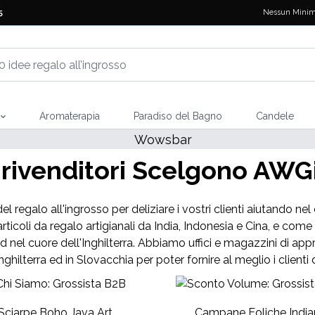
Nessun Minim
5
Aromaterapia
Paradiso del Bagno
Candele
 rivenditori Scelgono AWGif
del regalo all'ingrosso per deliziare i vostri clienti aiutando n
rticoli da regalo artigianali da India, Indonesia e Cina, e c
ld nel cuore dell'Inghilterra. Abbiamo uffici e magazzini di appro
Inghilterra ed in Slovacchia per poter fornire al meglio i clienti 
Sciarpe Boho Java Art
Campane Eoliche India