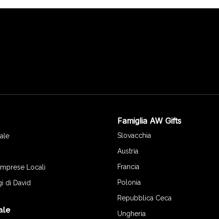
Famiglia AW Gifts
o
Slovacchia
ale
Austria
Francia
 Imprese Locali
Polonia
gi di David
Repubblica Ceca
ale
Ungheria