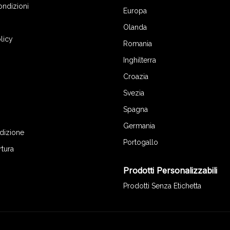
ondizioni
Europa
Olanda
licy
Romania
Inghilterra
Croazia
Svezia
Spagna
Germania
edizione
Portogallo
rtura
Prodotti Personalizzabili
Prodotti Senza Etichetta