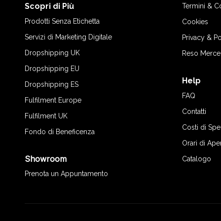
Scopri di Più
Termini & C
Prodotti Senza Etichetta
Cookies
Servizi di Marketing Digitale
Privacy & Po
Dropshipping UK
Reso Merce
Dropshipping EU
Help
Dropshipping ES
FAQ
Fulfilment Europe
Contatti
×
Fulfilment UK
Questo sito web utilizza
Costi di Sp
Fondo di Beneficenza
cookie
Orari di Ape
Questo sito web utilizza i cookie per
Showroom
Catalogo
migliorare la tua esperienza di navigazione.
Utilizzando il nostro sito web acconsenti a
Prenota un Appuntamento
tutti i cookie in conformità con la nostra
policy per i cookie.
Leggi di più
STRETTAMENTE NECESSARI