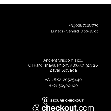
+390287168770
Lunedì - Venerdì 8:00-16:00
Ancient Wisdom s.r.o.,
CTPark Trnava, Prílohy 583/57, 919 26
Zavar, Slovakia
VAT: SK2120525440
REG: 50920600