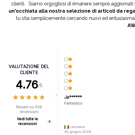
clienti. Siamo orgogliosi di rimanere sempre aggiornat
un'occhiata alla nostra selezione di articoli da reg
tu stia semplicemente cercando nuovi ed entusiasmanti
AWG
VALUTAZIONE DEL
CLIENTE
4.76
/5
★
★
★
★
★
★
★
★
★
★
Je******
Fantastico
Basato su 439
recensioni
Vedi tutte le
recensioni
Lanciano
30 giugno 2026