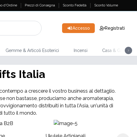
o d'Ordine
Prezzi di Consegna
Sconto Fedeltà
Sconto Volume
Accesso
Registrati
Gemme & Articoli Esoterici
Incensi
Casa & Giardino
NUOVI ARRIVI
ts Italia
Mazzi di Tarocchi
el contempo a crescere il vostro business al dettaglio.
ome se non bastasse, produciamo anche aromaterapia,
vvigionamento distribuiti in tutta l'Asia, un'unità di
di tutto il mondo.
To
ne
Ukulele Artigianali