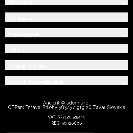
Showroom
Chi Siamo
Area Legale
Help
Famiglia AW Gifts
Prodotti Personalizzabili
Ancient Wisdom s.r.o.,
CTPark Trnava, Prílohy 583/57, 919 26 Zavar, Slovakia
VAT: SK2120525440
REG: 50920600