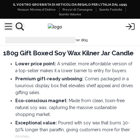
IL VOSTRO GROSSISTA DI ARTICOLI DA REGALO PER L'ITALIA DAL 1995
Nessun Minimo d'Ordine
Prezzi di Consegna
Sconto Fedeltà
Sconto Volume
Candele
Candele in Mini Kilner 180g
180g Gift Boxed Soy Wax Kilner Jar Candle
Lower price point:
A smaller, more affordable version of
a top-seller makes it a lower barrier to entry for buyers.
Premium gift-ready unboxing:
Comes packaged in a
luxurious display box that elevates shelf appeal and drives
gifting sales.
Eco-conscious magnet:
Made from clean, toxin-free
natural soy wax, capturing the massive sustainable
shopping market.
Exceptional value:
Poured with soy wax that burns 30-
50% longer than paraffin, giving customers more for their
money.