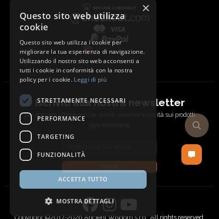
×
Questo sito web utilizza
cookie
Questo sito web utilizza i cookie per
migliorare la tua esperienza di navigazione.
Utilizzando il nostro sito web acconsenti a
tutti i cookie in conformità con la nostra
policy per i cookie.
Leggi di più
Iscriviti alla nostra newsletter
STRETTAMENTE NECESSARI
per ricevere ultime notizie, sconti, voucher e novità sui prodotti
PERFORMANCE
ogni settimana.
TARGETING
Email address
FUNZIONALITÀ
Iscriviti
ACCETTA TUTTO
MOSTRA DETTAGLI
Copyright ©2017-2026 Ancient Wisdom s.r.o., All rights reserved.