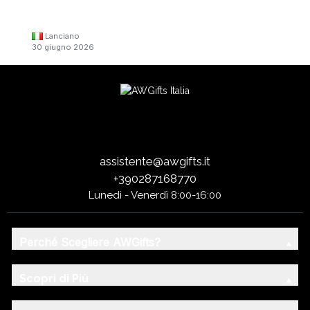
Lanciano
30 giugno 2026
assistente@awgifts.it
+390287168770
Lunedì - Venerdì 8:00-16:00
Perché Scegliere AWGifts?
Scopri di Più