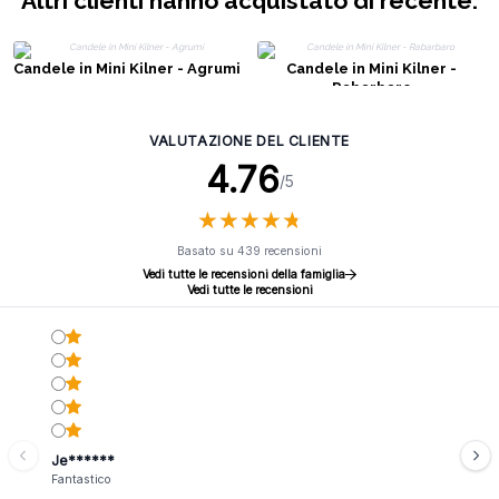
Altri clienti hanno acquistato di recente:
Candele in Mini Kilner - Agrumi
Candele in Mini Kilner -
Rabarbaro
VALUTAZIONE DEL CLIENTE
4.76
/5
★
★
★
★
★
★
★
★
★
★
Basato su 439 recensioni
Vedi tutte le recensioni della famiglia
Vedi tutte le recensioni
Je******
Fantastico