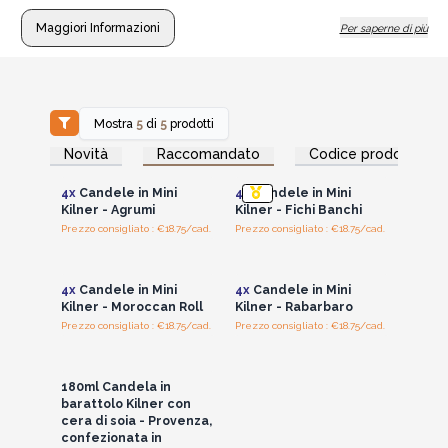
Zero-waste incentive:
The authentic, durable 180ml
Maggiori Informazioni
Per saperne di più
Kilner glass jars can be completely repurposed after a
clean burn.
Artisanal quality assurance:
Hand-poured in small
batches using premium British perfumes and natural
Mostra
5
di
5
prodotti
essential oils.
Accedi per vedere
Accedi per vedere
Novità
Raccomandato
Codice prodotto
i prezzi all'ingrosso
i prezzi all'ingrosso
4x
Candele in Mini
4x
Candele in Mini
Kilner - Agrumi
Kilner - Fichi Banchi
Prezzo consigliato : €18.75/cad.
Prezzo consigliato : €18.75/cad.
Accedi per vedere
Accedi per vedere
i prezzi all'ingrosso
i prezzi all'ingrosso
4x
Candele in Mini
4x
Candele in Mini
Kilner - Moroccan Roll
Kilner - Rabarbaro
Prezzo consigliato : €18.75/cad.
Prezzo consigliato : €18.75/cad.
Accedi per vedere
i prezzi all'ingrosso
180ml Candela in
barattolo Kilner con
cera di soia - Provenza,
confezionata in