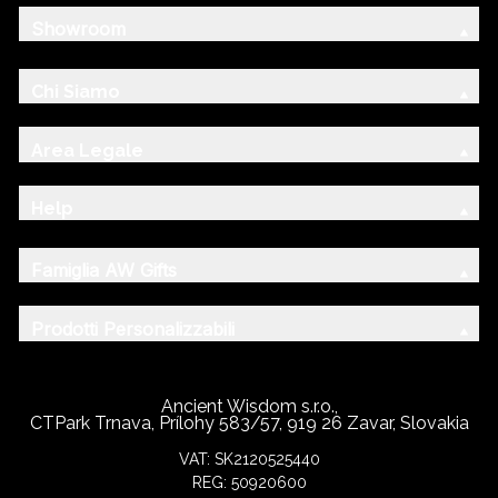
Showroom
Chi Siamo
Area Legale
Help
Famiglia AW Gifts
Prodotti Personalizzabili
Ancient Wisdom s.r.o.,
CTPark Trnava, Prílohy 583/57, 919 26 Zavar, Slovakia
VAT: SK2120525440
REG: 50920600