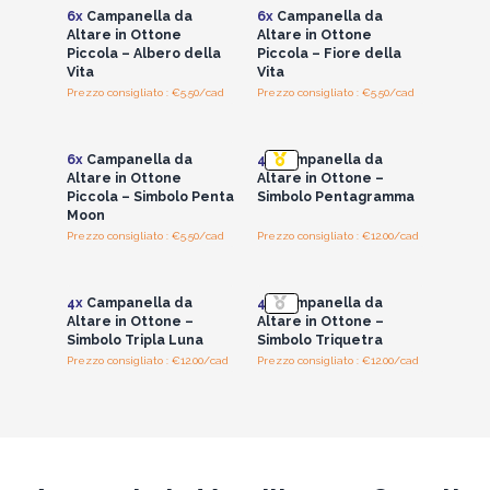
Triquetra e Tre Lune
6x
Campanella da
6x
Campanella da
Perfetti per clienti interessati a Wicca, Paganesimo e
Altare in Ottone
Altare in Ottone
Piccola – Albero della
Piccola – Fiore della
pratiche olistiche
. Questi campanelli sono una scelta
Vita
Vita
vincente sia come articoli rituali che decorativi.
Prezzo consigliato : €5.50/cad
Prezzo consigliato : €5.50/cad
Forniti in set da quattro o sei pezzi, sono facili da esporre e
Accedi per vedere
Accedi per vedere
i prezzi all'ingrosso
i prezzi all'ingrosso
ideali per la rivendita in negozi fisici o online.
6x
Campanella da
4x
Campanella da
Altare in Ottone
Altare in Ottone –
Piccola – Simbolo Penta
Simbolo Pentagramma
Moon
Prezzo consigliato : €5.50/cad
Prezzo consigliato : €12.00/cad
Accedi per vedere
Accedi per vedere
i prezzi all'ingrosso
i prezzi all'ingrosso
4x
Campanella da
4x
Campanella da
Altare in Ottone –
Altare in Ottone –
Simbolo Tripla Luna
Simbolo Triquetra
Prezzo consigliato : €12.00/cad
Prezzo consigliato : €12.00/cad