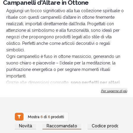
Campanelli d'Altare in Ottone
Aggiungi un tocco significativo alla tua collezione spirituale o
rituale con questi campanelli d’altare in ottone finemente
realizzati, importati direttamente dall’India. Progettati con
attenzione al simbolismo e alla funzionalità, sono ideali per
negozi che propongono prodotti legati allo stile di vita
olistico. Perfetti anche come articoli decorativi o regali
simbolici.
Ogni campanello è fuso in ottone massiccio, generando un
suono chiaro e piacevole – l’ideale per la meditazione, la
purificazione energetica o per segnare momenti rituali
importanti.
Grazie alle dimensioni compatte,
sono perfetti per altari
piccoli, kit da viaggio o come regali spirituali pieni di
Per saperne di più
significato.
Disponibili in due misure:
Campanelli piccoli
: 6,5 cm di altezza, 4 cm di base – con
simboli: Albero della Vita, Fiore della Vita e Penta Luna
Mostra
6
di
6
prodotti
Campanelli grandi
: 10,2 cm di altezza, base di 5 cm, parte
Accedi per vedere
Accedi per vedere
Novità
Raccomandato
Codice prodotto
i prezzi all'ingrosso
i prezzi all'ingrosso
superiore simbolica da 4,5 cm – con simboli: Pentacolo,