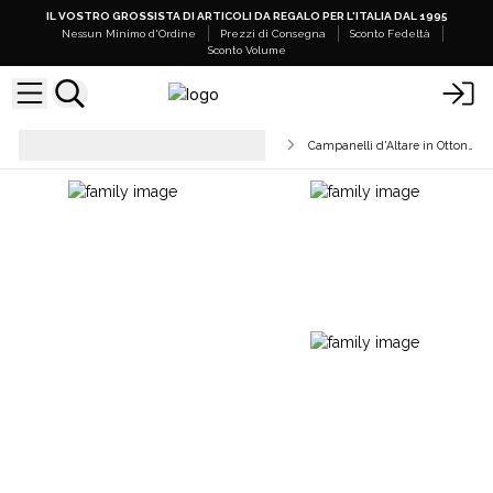
IL VOSTRO GROSSISTA DI ARTICOLI DA REGALO PER L'ITALIA DAL 1995
Nessun Minimo d'Ordine
Prezzi di Consegna
Sconto Fedeltà
Sconto Volume
Gemme, Cristalli e Articoli
Campanelli d'Altare in Ottone
Esoterici