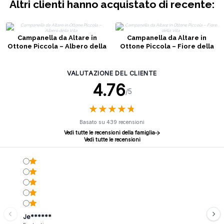
Altri clienti hanno acquistato di recente:
Campanella da Altare in
Campanella da Altare in
Ottone Piccola – Albero della
Ottone Piccola – Fiore della
Vita
Vita
VALUTAZIONE DEL CLIENTE
4.76
/5
★
★
★
★
★
★
★
★
★
★
Basato su 439 recensioni
Vedi tutte le recensioni della famiglia
Vedi tutte le recensioni
Je******