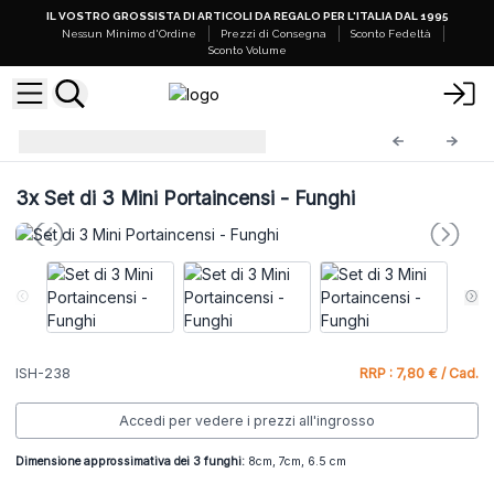
IL VOSTRO GROSSISTA DI ARTICOLI DA REGALO PER L'ITALIA DAL 1995
Nessun Minimo d'Ordine
Prezzi di Consegna
Sconto Fedeltà
Sconto Volume
Portaincensi Misti
ISH-238
3x
Set di 3 Mini Portaincensi - Funghi
ISH-238
RRP : 7,80 € / Cad.
Accedi per vedere i prezzi all'ingrosso
Dimensione approssimativa dei 3 funghi:
8cm, 7cm, 6.5 cm