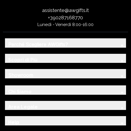
assistente@awgifts.it
+390287168770
Lunedì - Venerdì 8:00-16:00
Perché Scegliere AWGifts?
Scopri di Più
Showroom
Chi Siamo
Area Legale
Help