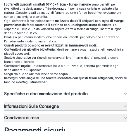
I
cofanetti quadrati smaltati 10x10x4.2cm - fungo marrone
sono perfetti per i
rivenditori che desiderano offrire decorazioni per la casa uniche e ispirate alla
natura .Caratterizzati da motivi di funghi su uno sfondo boschivo, evocano un
senso di meraviglia e serenità.
Ogni cofanetto è meticolosamente
realizzato da abili artigiani con legno di mango
proveniente da fonti sostenibili e rifinito con un elegante strato di smalto.
La
superficie liscia e lucida valorizza l’opera d’arte a forma di fungo, mentre il legno
dona un tocco rustico.
Ideali sia per interni moderni che bohémien. Perfetti per coloro che apprezzano
l'arredamento moderno ma artistico.
Questi prodotti possono essere utilizzati in innumerevoli modi:
Contenitori per gioielli e bigiotteria:
ideali per tenere organizzati anelli, orecchini e
piccoli accessori.
Scatole decorative per ricordi:
conserva al loro interno ricordi preziosi, piccole
banconote o monete.
Confezioni regalo:
un'alternativa bella e riutilizzabile, perfetta per rendere ogni
dono ancora più speciale.
Scegli tra due colori: marrone o verde acqua.
Immergiti nella magia di una foresta incantata con questi tesori artigianali, ricchi di
fascino e dettagli straordinari.
Specifiche e documentazione del prodotto
Informazioni Sulla Consegna
Condizioni di reso
Pagamenti sicuri: