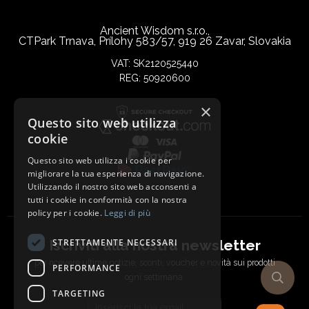
Ancient Wisdom s.r.o.,
CTPark Trnava, Prílohy 583/57, 919 26 Zavar, Slovakia
VAT: SK2120525440
REG: 50920600
×
Questo sito web utilizza
cookie
Questo sito web utilizza i cookie per
migliorare la tua esperienza di navigazione.
Utilizzando il nostro sito web acconsenti a
tutti i cookie in conformità con la nostra
policy per i cookie.
Leggi di più
Iscriviti alla nostra newsletter
STRETTAMENTE NECESSARI
per ricevere ultime notizie, sconti, voucher e novità sui prodotti
PERFORMANCE
ogni settimana.
TARGETING
Email address