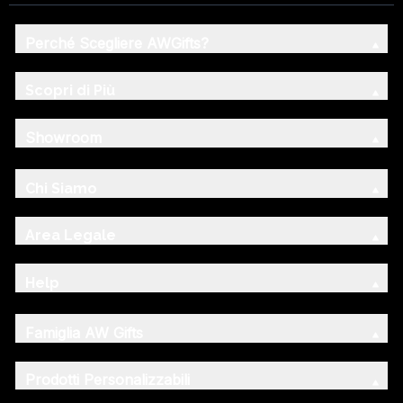
Perché Scegliere AWGifts?
Scopri di Più
Showroom
Chi Siamo
Area Legale
Help
Famiglia AW Gifts
Prodotti Personalizzabili