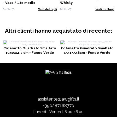
- Vaso Flute medio
Whisky
MGW-17
Vedi dettagli
MGW-07
Vedi dettagli
Altri clienti hanno acquistato di recente:
Cofanetto Quadrato Smaltato
Cofanetto Quadrato Smaltato
10x10x4,2 cm - Fungo Verde
15x17,5x8cm - Fungo Verde
Acqua
Acqua
assistente@awgifts.it
+390287168770
Lunedì - Venerdì 8:00-16:00