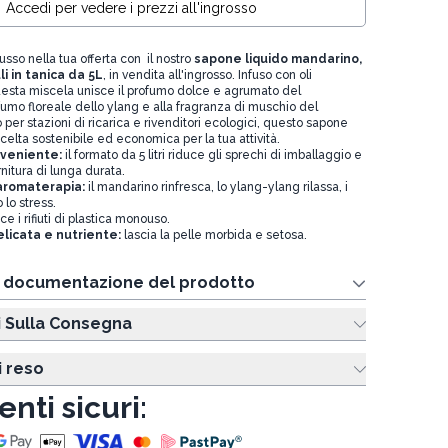
Accedi per vedere i prezzi all'ingrosso
usso nella tua offerta con il nostro
s
apone liquido mandarino,
i in tanica da 5L
, in vendita all'ingrosso. Infuso con oli
questa miscela unisce il profumo dolce e agrumato del
umo floreale dello ylang e alla fragranza di muschio del
o per stazioni di ricarica e rivenditori ecologici, questo sapone
elta sostenibile ed economica per la tua attività.
nveniente:
il formato da 5 litri riduce gli sprechi di imballaggio e
nitura di lunga durata.
'aromaterapia:
il mandarino rinfresca, lo ylang-ylang rilassa, i
 lo stress.
ce i rifiuti di plastica monouso.
licata e nutriente:
lascia la pelle morbida e setosa.
e documentazione del prodotto
i Sulla Consegna
i reso
nti sicuri: