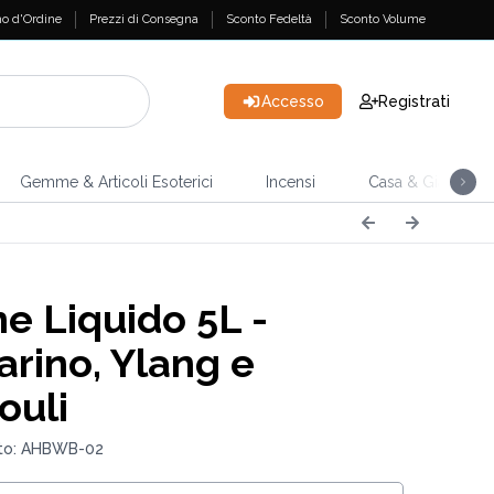
o d'Ordine
Prezzi di Consegna
Sconto Fedeltà
Sconto Volume
Accesso
Registrati
Gemme & Articoli Esoterici
Incensi
Casa & Giardino
e Liquido 5L -
rino, Ylang e
ouli
to: AHBWB-02