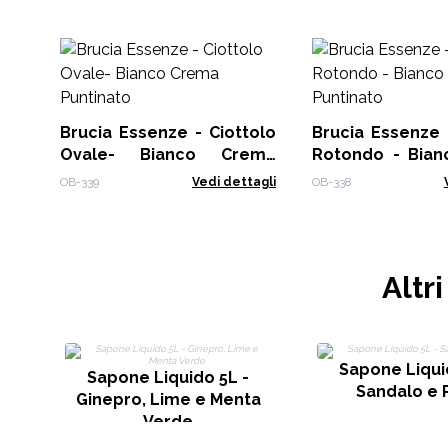
Brucia Essenze - Ciottolo
Brucia Essenze 
Ovale- Bianco Crema
Rotondo - Bia
Puntinato
Puntinato
OB-339
Vedi dettagli
OB-338
Altr
Sapone Liqui
Sapone Liquido 5L -
Sandalo e 
Ginepro, Lime e Menta
Verde