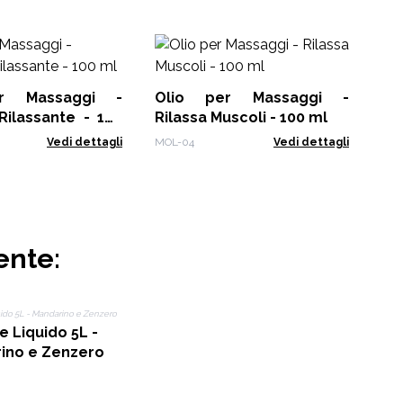
Ol
Do
r Massaggi -
Olio per Massaggi -
BOz
Rilassante - 100
Rilassa Muscoli - 100 ml
Vedi dettagli
MOL-04
Vedi dettagli
ente:
 Liquido 5L -
ino e Zenzero