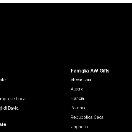
Famiglia AW Gifts
o
Slovacchia
ale
Austria
Francia
 Imprese Locali
Polonia
gi di David
Repubblica Ceca
ale
Ungheria