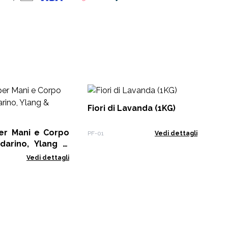
Ol
La
Fiori di Lavanda (1KG)
EOB
per Mani e Corpo
PF-01
Vedi dettagli
darino, Ylang &
Vedi dettagli