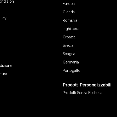
ondizioni
Europa
Olanda
licy
Romania
Inghilterra
Croazia
Svezia
Spagna
Germania
edizione
Portogallo
rtura
Prodotti Personalizzabili
Prodotti Senza Etichetta