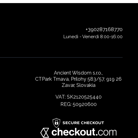
+390287168770
Lunedì - Venerdì 8:00-16:00
Ancient Wisdom s.r.o.,
CTPark Trnava, Prílohy 583/57, 919 26
Zavar, Slovakia
VAT: SK2120525440
REG: 50920600