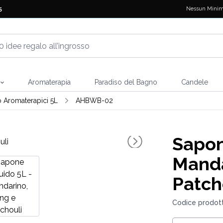
Nessun Minim
5
Aromaterapia
Paradiso del Bagno
Candele
o Aromaterapici 5L
AHBWB-02
Sapon
Manda
Patch
Codice prodot