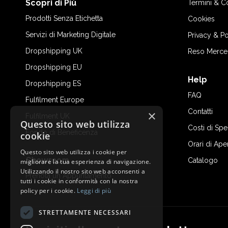
Scopri di Più
Termini & C
Prodotti Senza Etichetta
Cookies
Servizi di Marketing Digitale
Privacy & Po
Dropshipping UK
Reso Merce
Dropshipping EU
Help
Dropshipping ES
FAQ
Fulfilment Europe
Contatti
×
Fulfilment UK
Questo sito web utilizza
Costi di Sp
Fondo di Beneficenza
cookie
Orari di Ape
Questo sito web utilizza i cookie per
Showroom
Catalogo
migliorare la tua esperienza di navigazione.
Utilizzando il nostro sito web acconsenti a
Prenota un Appuntamento
tutti i cookie in conformità con la nostra
policy per i cookie.
Leggi di più
STRETTAMENTE NECESSARI