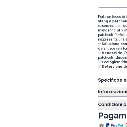
Porta un tocco di l
ylang e patchoul
essenziali puri, 
mandarino, al prof
patchouli, Perfett
rappresenta una sc
✅
Soluzione co
garantisce una for
✅
Benefici dell
patchouli riducono
✅
Ecologico:
ridu
✅
Detersione de
Specifiche 
Informazion
Condizioni d
Pagame