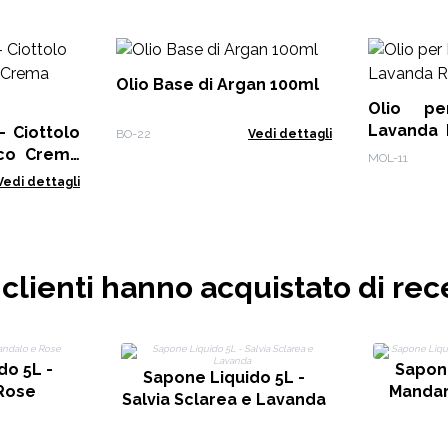
Olio Base di Argan 100ml
Olio pe
Lavanda 
- Ciottolo
BO-22
Vedi dettagli
ml
nco Crema
MOL-11
Vedi dettagli
i clienti hanno acquistato di rec
do 5L -
Sapone
Sapone Liquido 5L -
Rose
Mandar
Salvia Sclarea e Lavanda