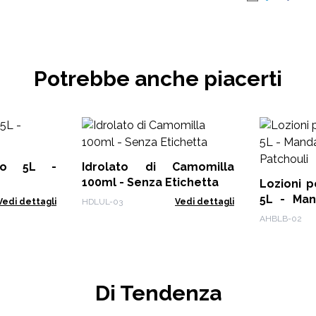
Potrebbe anche piacerti
ido 5L -
Idrolato di Camomilla
100ml - Senza Etichetta
Lozioni 
5L - Man
Vedi dettagli
HDLUL-03
Vedi dettagli
Patchouli
AHBLB-02
Di Tendenza