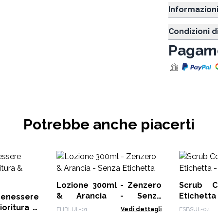
Informazion
Condizioni d
Pagame
Potrebbe anche piacerti
Lozione 300ml - Zenzero
Scrub C
& Arancia - Senza
Etichetta
enessere
Etichetta
ioritura &
FHBLUL-01
Vedi dettagli
FSBSUL-04