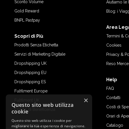
Sconto Volume
Aiutiamo le
Gold Reward
Blog: i Viag
BNPL Pastpay
Area Leg
Scopri di Più
Termini & C
Prodotti Senza Etichetta
Cookies
Servizi di Marketing Digitale
Privacy & Po
Dropshipping UK
Reso Merce
Dropshipping EU
Help
Dropshipping ES
FAQ
Fulfilment Europe
Contatti
×
Fulfilment UK
Questo sito web utilizza
Costi di Sp
Fondo di Beneficenza
cookie
Orari di Ape
Questo sito web utilizza i cookie per
Showroom
Catalogo
migliorare la tua esperienza di navigazione.