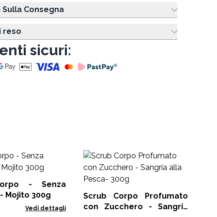
i Sulla Consegna
i reso
nti sicuri:
L
Ma
orpo - Senza
FHB
 - Mojito 300g
Scrub Corpo Profumato
con Zucchero - Sangria
Vedi dettagli