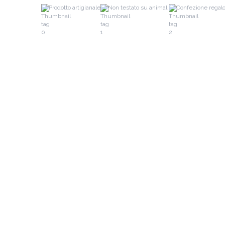
Prodotto artigianale
Non testato su animali
Confezione regal