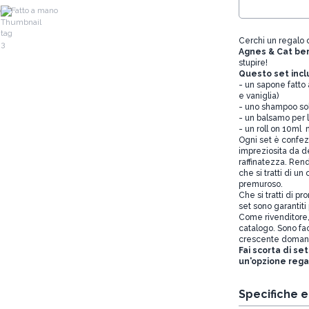
o
Fatto a mano
Cerchi un regalo c
Agnes & Cat ben
stupire!
Questo set inc
- un sapone fatt
e vaniglia)
- uno shampoo sol
- un balsamo per 
- un roll on 10ml 
Ogni set è confezi
impreziosita da d
raffinatezza. Rend
che si tratti di 
premuroso.
Che si tratti di pr
set sono garantiti
Come rivenditore, 
catalogo. Sono fa
crescente domanda
Fai scorta di set
un'opzione reg
Specifiche 