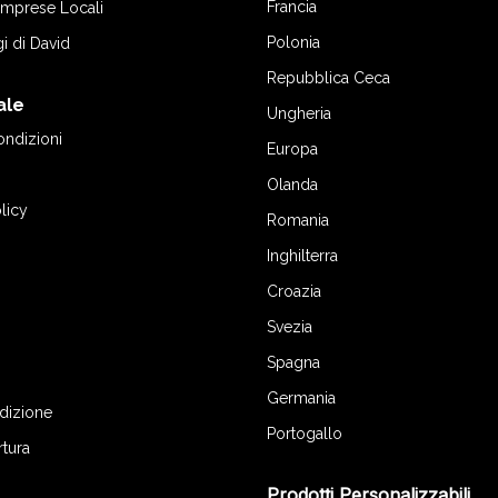
Francia
 Imprese Locali
Polonia
gi di David
Repubblica Ceca
ale
Ungheria
ondizioni
Europa
Olanda
licy
Romania
Inghilterra
Croazia
Svezia
Spagna
Germania
edizione
Portogallo
rtura
Prodotti Personalizzabili