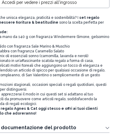
Accedi per vedere i prezzi all'ingrosso
he unisca eleganza, praticità e sostenibilità? I
set regalo
essere fioritura & beatitudine
sono la scelta perfetta per
lude:
o a mano da 140 g con fragranza Windermere (limone, gelsomino
ido con fragranza Sale Marino & Muschio
labbra con fragranza Caramello Salato
mix oli essenziali sonno (camomilla, lavanda e neroli)
onato in un’affascinante scatola regalo a forma di casa,
elicati motivi floreali che aggiungono un tocco di eleganza e
endolo un articolo di spicco per qualsiasi occasione di regalo,
un compleanno, di San Valentino o semplicemente di un gesto
omozioni stagionali, occasioni speciali o regali quotidiani, questi
 per distinguersi.
apprezzerai il modo in cui questi set si adattano al tuo
cili da promuovere come articoli regalo, soddisfacendo la
 di regali ecologici.
 regalo Agnes & Cat oggi stesso e offri ai tuoi clienti
alo che adoreranno!
e documentazione del prodotto