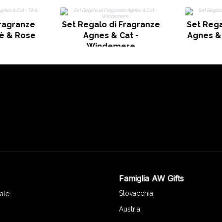
Fragranze
Set Regalo di Fragranze
Set Rega
Tè & Rose
Agnes & Cat -
Agnes &
Windemere
Famiglia AW Gifts
o
Slovacchia
ale
Austria