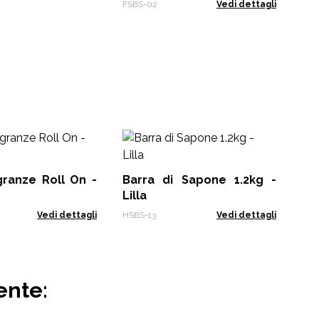
alla Pesca- 300g
FSBS-02
Vedi dettagli
Ba
Mo
granze Roll On -
Barra di Sapone 1.2kg -
HSB
Lilla
Vedi dettagli
HSBS-13
Vedi dettagli
ente: