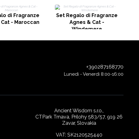
Ag
lo di Fragranze
Set Regalo di Fragranze
 Cat - Maroccan
Agnes & Cat -
Windemere
+390287168770
Lunedì - Venerdì 8:00-16:00
Ancient Wisdom s.r.o.,
CTPark Trnava, Prílohy 583/57, 919 26
Zavar, Slovakia
VAT: SK2120525440