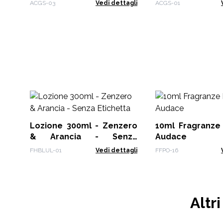
Marocchina
Beatitudine
ACGS-03
Vedi dettagli
ACGS-01
Lozione 300ml - Zenzero
10ml Fragranze 
& Arancia - Senza
Audace
Etichetta
FHBLUL-01
Vedi dettagli
FFPO-16
Altr