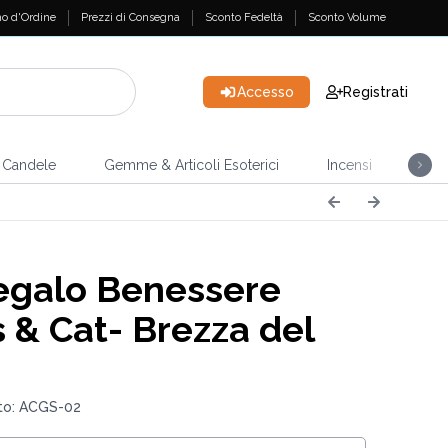
o d'Ordine
Prezzi di Consegna
Sconto Fedeltà
Sconto Volume
Accesso
Registrati
Candele
Gemme & Articoli Esoterici
Incensi
Casa
egalo Benessere
 & Cat- Brezza del
to: ACGS-02