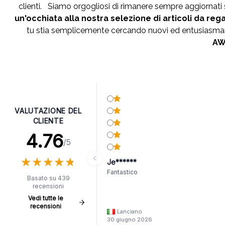
clienti. Siamo orgogliosi di rimanere sempre aggiornat
un'occhiata alla nostra selezione di articoli da reg
tu stia semplicemente cercando nuovi ed entusiasmanti
AWG
VALUTAZIONE DEL
CLIENTE
4.76
/5
★
★
★
★
★
★
★
★
★
★
Je******
Fantastico
Basato su 439
recensioni
Vedi tutte le
recensioni
Lanciano
30 giugno 2026