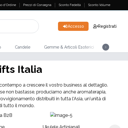
o d'Ordine
Prezzi di Consegna
Sconto Fedeltà
Sconto Volume
Accesso
Registrati
o
Candele
Gemme & Articoli Esoterici
Incensi
ts Italia
el contempo a crescere il vostro business al dettaglio.
ome se non bastasse, produciamo anche aromaterapia,
vvigionamento distribuiti in tutta l'Asia, un'unità di
di tutto il mondo.
To
ne
Ukulele Artigianali