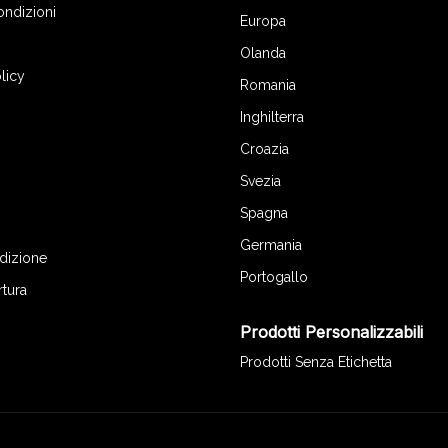
ondizioni
Europa
Olanda
licy
Romania
Inghilterra
Croazia
Svezia
Spagna
Germania
edizione
Portogallo
rtura
Prodotti Personalizzabili
Prodotti Senza Etichetta