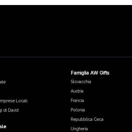
Famiglia AW Gifts
o
Slovacchia
ale
Austria
Francia
 Imprese Locali
Polonia
gi di David
Repubblica Ceca
ale
Ungheria