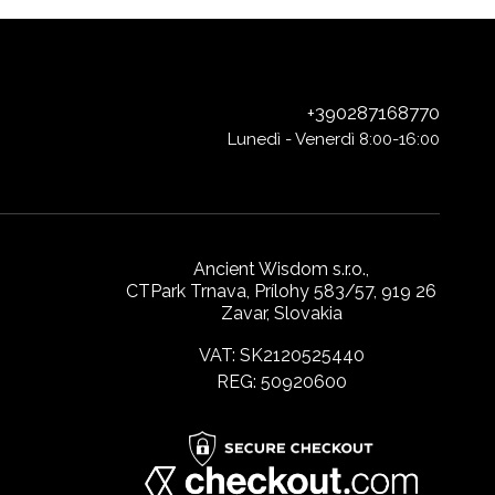
+390287168770
Lunedì - Venerdì 8:00-16:00
Ancient Wisdom s.r.o.,
CTPark Trnava, Prílohy 583/57, 919 26
Zavar, Slovakia
VAT: SK2120525440
REG: 50920600