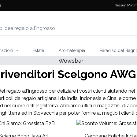
Nessun Minim
5
mazioni
Estate
Aromaterapia
Paradiso del Bagn
ARRIVI
 rivenditori Scelgono AWGif
 di Tarocchi
del regalo all'ingrosso per deliziare i vostri clienti aiutando n
rticoli da regalo artigianali da India, Indonesia e Cina, e c
ld nel cuore dell'Inghilterra. Abbiamo uffici e magazzini di appro
Inghilterra ed in Slovacchia per poter fornire al meglio i clienti 
Sciarpe Boho Java Art
Campane Eoliche India