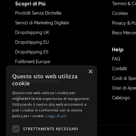
Scopri di Più
Termini & C
Prodotti Senza Etichetta
Cookies
Servizi di Marketing Digitale
Privacy & Po
Dropshipping UK
Reso Merce
Dropshipping EU
Help
Dropshipping ES
FAQ
Fulfilment Europe
Contatti
×
Fulfilment UK
Questo sito web utilizza
Costi di Sp
Fondo di Beneficenza
cookie
Orari di Ape
Questo sito web utilizza i cookie per
Showroom
Catalogo
migliorare la tua esperienza di navigazione.
Utilizzando il nostro sito web acconsenti a
Prenota un Appuntamento
tutti i cookie in conformità con la nostra
policy per i cookie.
Leggi di più
STRETTAMENTE NECESSARI