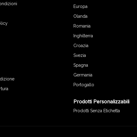
ondizioni
Europa
Olanda
licy
Romania
Inghilterra
Croazia
Svezia
Spagna
Germania
edizione
Portogallo
rtura
Prodotti Personalizzabili
Prodotti Senza Etichetta