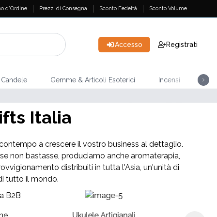
o d'Ordine
Prezzi di Consegna
Sconto Fedeltà
Sconto Volume
Accesso
Registrati
Candele
Gemme & Articoli Esoterici
Incensi
Casa
NUOVI ARR
ts Italia
Bastoncini di Incenso Banjara Cristal 
el contempo a crescere il vostro business al dettaglio.
ome se non bastasse, produciamo anche aromaterapia,
vvigionamento distribuiti in tutta l'Asia, un'unità di
di tutto il mondo.
To
ne
Ukulele Artigianali