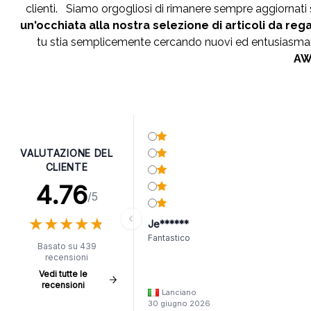
clienti. Siamo orgogliosi di rimanere sempre aggiornat
un'occhiata alla nostra selezione di articoli da reg
tu stia semplicemente cercando nuovi ed entusiasmanti
AWG
VALUTAZIONE DEL
CLIENTE
4.76
/5
★
★
★
★
★
★
★
★
★
★
Je******
Fantastico
Basato su 439
recensioni
Vedi tutte le
recensioni
Lanciano
30 giugno 2026