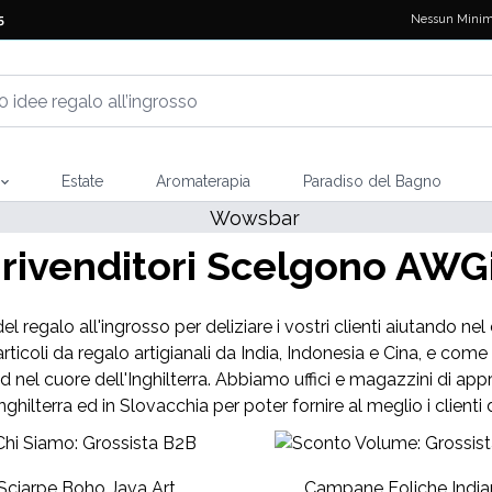
Nessun Minim
5
Estate
Aromaterapia
Paradiso del Bagno
 rivenditori Scelgono AWGif
del regalo all'ingrosso per deliziare i vostri clienti aiutando n
rticoli da regalo artigianali da India, Indonesia e Cina, e c
ld nel cuore dell'Inghilterra. Abbiamo uffici e magazzini di appro
Inghilterra ed in Slovacchia per poter fornire al meglio i clienti 
Sciarpe Boho Java Art
Campane Eoliche India