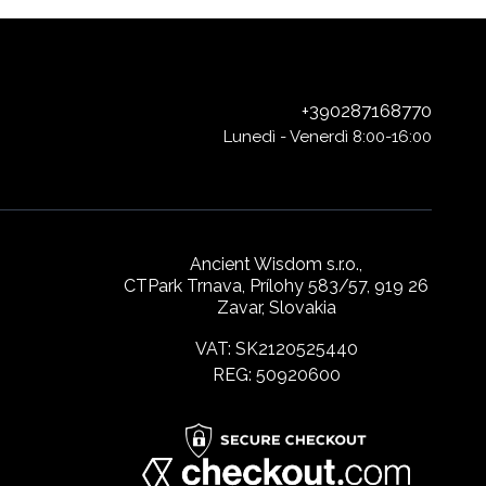
+390287168770
Lunedì - Venerdì 8:00-16:00
Ancient Wisdom s.r.o.,
CTPark Trnava, Prílohy 583/57, 919 26
Zavar, Slovakia
VAT: SK2120525440
REG: 50920600