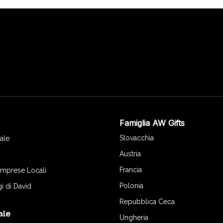
Famiglia AW Gifts
o
Slovacchia
ale
Austria
Francia
 Imprese Locali
Polonia
gi di David
Repubblica Ceca
ale
Ungheria