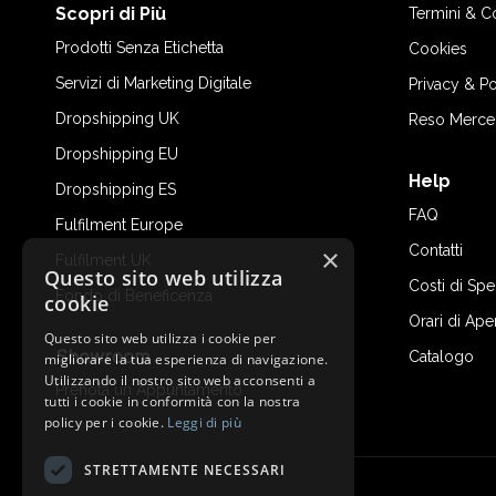
Scopri di Più
Termini & C
Prodotti Senza Etichetta
Cookies
Servizi di Marketing Digitale
Privacy & Po
Dropshipping UK
Reso Merce
Dropshipping EU
Help
Dropshipping ES
FAQ
Fulfilment Europe
Contatti
×
Fulfilment UK
Questo sito web utilizza
Costi di Sp
Fondo di Beneficenza
cookie
Orari di Ape
Questo sito web utilizza i cookie per
Showroom
Catalogo
migliorare la tua esperienza di navigazione.
Utilizzando il nostro sito web acconsenti a
Prenota un Appuntamento
tutti i cookie in conformità con la nostra
policy per i cookie.
Leggi di più
STRETTAMENTE NECESSARI