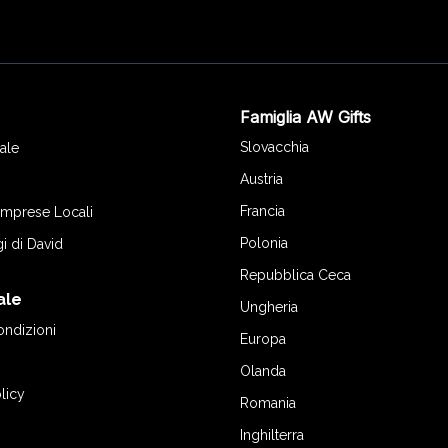
Famiglia AW Gifts
o
Slovacchia
ale
Austria
Francia
 Imprese Locali
Polonia
gi di David
Repubblica Ceca
ale
Ungheria
ondizioni
Europa
Olanda
licy
Romania
Inghilterra