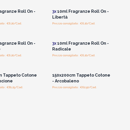
agranze Roll On -
3x
10ml Fragranze Roll On -
Libertà
ato : €6.20/Cad.
Prezzo consigliato : €6.20/Cad.
per vedere i prezzi
Accedi per vedere i prezzi
all'ingrosso
all'ingrosso
agranze Roll On -
3x
10ml Fragranze Roll On -
e
Radicale
ato : €6.20/Cad.
Prezzo consigliato : €6.20/Cad.
per vedere i prezzi
Accedi per vedere i prezzi
all'ingrosso
all'ingrosso
m Tappeto Cotone
150x200cm Tappeto Cotone
ncione
- Arcobaleno
ato : €81.25/Cad.
Prezzo consigliato : €62.50/Cad.