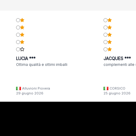
LUCIA ***
JACQUES ***
Ottima qualità e ottimi imballi
complementi alle 
Alluvioni Piovera
CORSICO
29 giugno 2026
25 giugno 2026