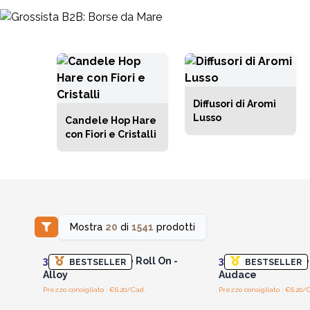
Diffusori di Aromi
Lusso
Candele Hop Hare
con Fiori e Cristalli
Mostra
20
di
1541
prodotti
Accedi per vedere i prezzi
Accedi per vedere 
all'ingrosso
all'ingrosso
3x
10ml Fragranze Roll On -
3x
10ml Fragranze 
BESTSELLER
BESTSELLER
Alloy
Audace
Prezzo consigliato : €6.20/Cad.
Prezzo consigliato : €6.20/
Accedi per vedere i prezzi
Accedi per vedere 
all'ingrosso
all'ingrosso