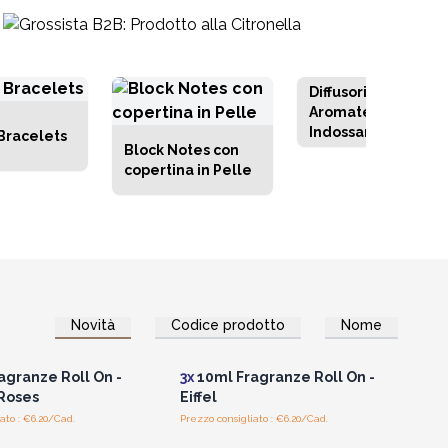
Diffusori
Aromaterapici da
Indossare
Bracelets
Block Notes con
copertina in Pelle
Novità
Codice prodotto
Nome
per vedere i prezzi
Accedi per vedere i prezzi
all'ingrosso
all'ingrosso
agranze Roll On -
3x
10ml Fragranze Roll On -
Roses
Eiffel
ato : €6.20/Cad.
Prezzo consigliato : €6.20/Cad.
per vedere i prezzi
Accedi per vedere i prezzi
all'ingrosso
all'ingrosso