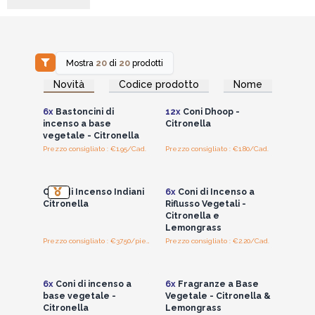
Mostra
20
di
20
prodotti
Accedi per vedere
Accedi per vedere
Novità
Codice prodotto
Nome
i prezzi all'ingrosso
i prezzi all'ingrosso
6x
Bastoncini di
12x
Coni Dhoop -
incenso a base
Citronella
vegetale - Citronella
Prezzo consigliato : €1.95/Cad.
Prezzo consigliato : €1.80/Cad.
Accedi per vedere
Accedi per vedere
i prezzi all'ingrosso
i prezzi all'ingrosso
Coni di Incenso Indiani
6x
Coni di Incenso a
Citronella
Riflusso Vegetali -
Citronella e
Lemongrass
Prezzo consigliato : €37.50/piece
Prezzo consigliato : €2.20/Cad.
Accedi per vedere
Accedi per vedere
i prezzi all'ingrosso
i prezzi all'ingrosso
6x
Coni di incenso a
6x
Fragranze a Base
base vegetale -
Vegetale - Citronella &
Citronella
Lemongrass