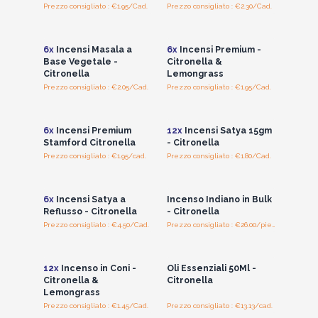
Prezzo consigliato : €1.95/Cad.
Prezzo consigliato : €2.30/Cad.
Accedi per vedere
Accedi per vedere
i prezzi all'ingrosso
i prezzi all'ingrosso
6x
Incensi Masala a
6x
Incensi Premium -
Base Vegetale -
Citronella &
Citronella
Lemongrass
Prezzo consigliato : €2.05/Cad.
Prezzo consigliato : €1.95/Cad.
Accedi per vedere
Accedi per vedere
i prezzi all'ingrosso
i prezzi all'ingrosso
6x
Incensi Premium
12x
Incensi Satya 15gm
Stamford Citronella
- Citronella
Prezzo consigliato : €1.95/cad.
Prezzo consigliato : €1.80/Cad.
Accedi per vedere
Accedi per vedere
i prezzi all'ingrosso
i prezzi all'ingrosso
6x
Incensi Satya a
Incenso Indiano in Bulk
Reflusso - Citronella
- Citronella
Prezzo consigliato : €4.50/Cad.
Prezzo consigliato : €26.00/piece
Accedi per vedere
Accedi per vedere
i prezzi all'ingrosso
i prezzi all'ingrosso
12x
Incenso in Coni -
Oli Essenziali 50Ml -
Citronella &
Citronella
Lemongrass
Prezzo consigliato : €1.45/Cad.
Prezzo consigliato : €13.13/cad.
Accedi per vedere
Accedi per vedere