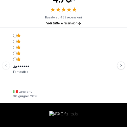
★
★
★
★
★
★
★
★
★
★
Basato su 439 recensioni
Vedi tutte le recensioni
Je******
Fantastico
Lanciano
30 giugno 2026