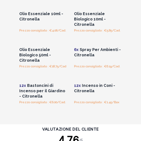
i prezzi all'ingrosso
i prezzi all'ingrosso
Olio Essenziale 10ml -
Olio Essenziale
Citronella
Biologico 10ml -
Citronella
Prezzo consigliato : €4.06/Cad.
Prezzo consigliato : €5.85/Cad.
Accedi per vedere
Accedi per vedere
i prezzi all'ingrosso
i prezzi all'ingrosso
Olio Essenziale
6x
Spray Per Ambienti -
Biologico 50ml -
Citronella
Citronella
Prezzo consigliato : €18.75/Cad
Prezzo consigliato : €6.19/Cad.
Accedi per vedere
Accedi per vedere
i prezzi all'ingrosso
i prezzi all'ingrosso
12x
Bastoncini di
12x
Incenso in Coni -
Incenso per il Giardino
Citronella
- Citronella
Prezzo consigliato : €6.00/Cad.
Prezzo consigliato : €1.45/Box
VALUTAZIONE DEL CLIENTE
4.76
/5