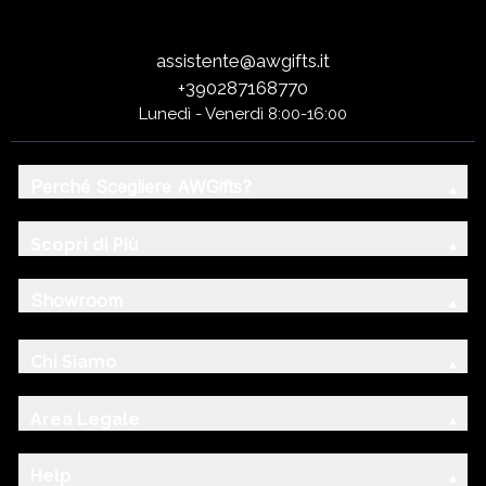
assistente@awgifts.it
+390287168770
Lunedì - Venerdì 8:00-16:00
Perché Scegliere AWGifts?
Scopri di Più
Showroom
Chi Siamo
Area Legale
Help