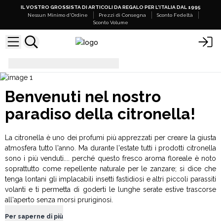
IL VOSTRO GROSSISTA DI ARTICOLI DA REGALO PER L'ITALIA DAL 1995
Nessun Minimo d'Ordine
Prezzi di Consegna
Sconto Fedeltà
Sconto Volume
Citronella
Benvenuti nel nostro
paradiso della citronella!
La citronella è uno dei profumi più apprezzati per creare la giusta
atmosfera tutto l'anno. Ma durante l'estate tutti i prodotti citronella
sono i più venduti.... perché questo fresco aroma floreale è noto
soprattutto come repellente naturale per le zanzare; si dice che
tenga lontani gli implacabili insetti fastidiosi e altri piccoli parassiti
volanti e ti permetta di goderti le lunghe serate estive trascorse
all'aperto senza morsi pruriginosi.
Per saperne di più