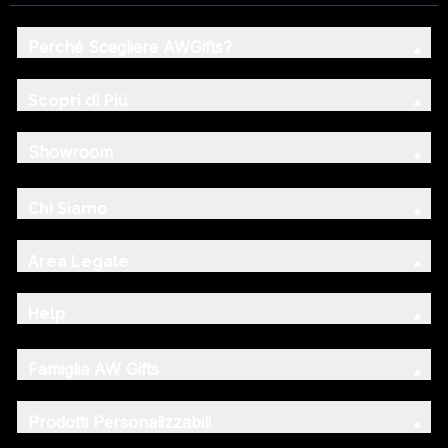
Perché Scegliere AWGifts?
Scopri di Più
Showroom
Chi Siamo
Area Legale
Help
Famiglia AW Gifts
Prodotti Personalizzabili