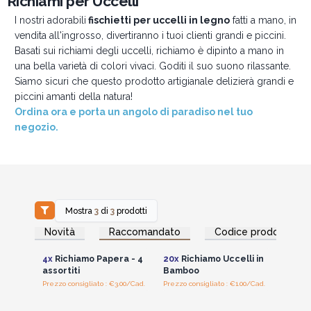
Richiami per Uccelli
I nostri adorabili
fischietti per uccelli in legno
fatti a mano, in
vendita all'ingrosso, divertiranno i tuoi clienti grandi e piccini.
Basati sui richiami degli uccelli, richiamo è dipinto a mano in
una bella varietà di colori vivaci. Goditi il suo suono rilassante.
Siamo sicuri che questo prodotto artigianale delizierà grandi e
piccini amanti della natura!
Ordina ora e porta un angolo di paradiso nel tuo
negozio.
Mostra
3
di
3
prodotti
Accedi per vedere
Accedi per vedere
Novità
Raccomandato
Codice prodotto
i prezzi all'ingrosso
i prezzi all'ingrosso
4x
Richiamo Papera - 4
20x
Richiamo Uccelli in
assortiti
Bamboo
Prezzo consigliato : €3.00/Cad.
Prezzo consigliato : €1.00/Cad.
Accedi per vedere
i prezzi all'ingrosso