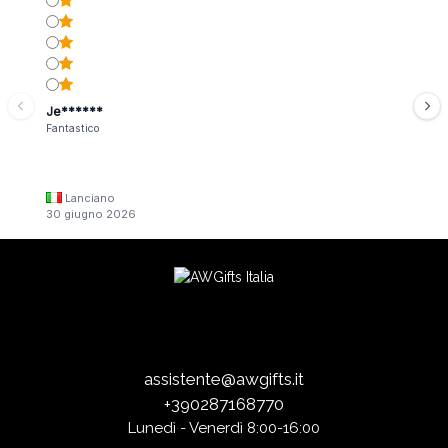
Je******
Fantastico
Lanciano
30 giugno 2026
assistente@awgifts.it
+390287168770
Lunedì - Venerdì 8:00-16:00