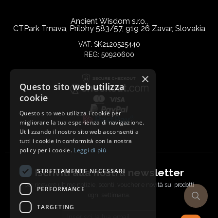
Ancient Wisdom s.r.o.,
CTPark Trnava, Prílohy 583/57, 919 26 Zavar, Slovakia
VAT: SK2120525440
REG: 50920600
×
Questo sito web utilizza
cookie
Questo sito web utilizza i cookie per
migliorare la tua esperienza di navigazione.
Utilizzando il nostro sito web acconsenti a
tutti i cookie in conformità con la nostra
policy per i cookie.
Leggi di più
Iscriviti alla nostra newsletter
STRETTAMENTE NECESSARI
per ricevere ultime notizie, sconti, voucher e novità sui prodotti
PERFORMANCE
ogni settimana.
TARGETING
Email address