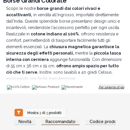
Borse Grandi Colorate
Scopri le nostre
borse grandi dai colori vivaci e
accattivanti,
in vendita all'ingrosso, importate direttamente
dall'India. Queste splendide borse presentano design unici e
incantevoli, rendendole l'accessorio perfetto per ogni uscita.
Realizzate in
cotone indiano al 100%
, offrono resistenza e
comfort, permettendoti di trasportare facilmente tutti gli
elementi essenziali. La
chiusura magnetica garantisce la
sicurezza degli effetti personali,
mentre la
piccola tasca
interna con cerniera
aggiunge funzionalità. Con dimensioni
di 55 cm x 36 cm x 19 cm,
offrono ampio spazio per tutto
ciò che ti serve.
Inoltre, sono lavabili a 40 gradi Celsius,
assicurando una facile manutenzione.
Versatili e pratiche, sono perfette per molteplici utilizzi. Ideali
100% Cotton
Artisan Product
Handmade
Per saperne di più
come
eleganti borse da mare,
capaci di ospitare
asciugamani, crema solare e snack,
o come pratiche borse
per la spesa.
Offrendo una miscela unica di stile e praticità, diventeranno
Mostra
3
di
3
prodotti
sicuramente l'accessorio preferito dai tuoi clienti per ogni
Accedi per vedere
Accedi per vedere
Novità
Raccomandato
Codice prodotto
i prezzi all'ingrosso
i prezzi all'ingrosso
stagione.
Dimensioni:
55 cm x 36 cm x 19 cm