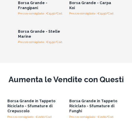
Borsa Grande -
Borsa Grande - Carpa
Migliora la tua gamma di prodotti con queste borse dai
Frangipani
Koi
colori vivaci.
Prezzo consigliato : €19.50/Cad.
Prezzo consigliato : €19.50/Cad.
Accedi per vedere
i prezzi all'ingrosso
Borsa Grande - Stelle
Marine
Prezzo consigliato : €19.50/Cad.
Aumenta le Vendite con Questi
Borsa Grande in Tappeto
Borsa Grande in Tappeto
Riciclato - Sfumature di
Riciclato - Sfumature di
Crepuscolo
Funghi
Prezzo consigliato : €21.60/Cad.
Prezzo consigliato : €21.60/Cad.