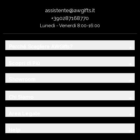
assistente@awgifts.it
+390287168770
Lunedì - Venerdì 8:00-16:00
Perché Scegliere AWGifts?
Scopri di Più
Showroom
Chi Siamo
Area Legale
Help