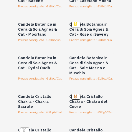
Cat - Bacche
Cat - Lakeland Mocha
Prezzo consigliato : €28.00/Candle
Prezzo consigliato : €28.00/Candle
Accedi per vedere
Accedi per vedere
i prezzi all'ingrosso
i prezzi all'ingrosso
Candela Botanica in
Candela Botanica in
Cera di Soia Agnes &
Cera di Soia Agnes &
Cat - Moorland
Cat - Rose di Sawrey
Prezzo consigliato : €28.00/Candle
Prezzo consigliato : €28.00/Candle
Accedi per vedere
Accedi per vedere
i prezzi all'ingrosso
i prezzi all'ingrosso
Candela Botanica in
Candela Botanica in
Cera di Soia Agnes &
Cera di Soia Agnes &
Cat - Rydal Oudh
Cat - Sale Marino e
Muschio
Prezzo consigliato : €28.00/Candle
Prezzo consigliato : €28.00/Candle
Accedi per vedere
Accedi per vedere
i prezzi all'ingrosso
i prezzi all'ingrosso
Candela Cristallo
Candela Cristallo
Chakra - Chakra
Chakra - Chakra del
Sacrale
Cuore
Prezzo consigliato : €12.50/Cad.
Prezzo consigliato : €12.50/Cad.
Accedi per vedere
Accedi per vedere
i prezzi all'ingrosso
i prezzi all'ingrosso
Candela Cristallo
Candela Cristallo