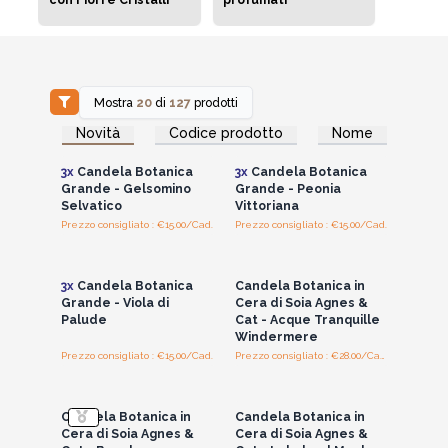
Mostra
20
di
127
prodotti
Accedi per vedere
Accedi per vedere
Novità
Codice prodotto
Nome
i prezzi all'ingrosso
i prezzi all'ingrosso
3x
Candela Botanica
3x
Candela Botanica
Grande - Gelsomino
Grande - Peonia
Selvatico
Vittoriana
Prezzo consigliato : €15.00/Cad.
Prezzo consigliato : €15.00/Cad.
Accedi per vedere
Accedi per vedere
i prezzi all'ingrosso
i prezzi all'ingrosso
3x
Candela Botanica
Candela Botanica in
Grande - Viola di
Cera di Soia Agnes &
Palude
Cat - Acque Tranquille
Windermere
Prezzo consigliato : €15.00/Cad.
Prezzo consigliato : €28.00/Candle
Accedi per vedere
Accedi per vedere
i prezzi all'ingrosso
i prezzi all'ingrosso
Candela Botanica in
Candela Botanica in
Cera di Soia Agnes &
Cera di Soia Agnes &