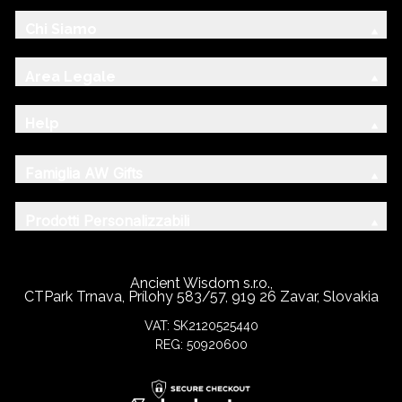
Chi Siamo
Area Legale
Help
Famiglia AW Gifts
Prodotti Personalizzabili
Ancient Wisdom s.r.o.,
CTPark Trnava, Prílohy 583/57, 919 26 Zavar, Slovakia
VAT: SK2120525440
REG: 50920600