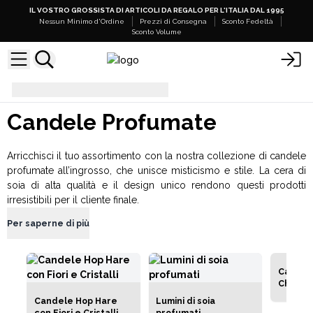
IL VOSTRO GROSSISTA DI ARTICOLI DA REGALO PER L'ITALIA DAL 1995
Nessun Minimo d'Ordine
Prezzi di Consegna
Sconto Fedeltà
Sconto Volume
Candele Profumate
Candele Profumate
Arricchisci il tuo assortimento con la nostra collezione di candele
profumate all’ingrosso, che unisce misticismo e stile. La cera di
soia di alta qualità e il design unico rendono questi prodotti
irresistibili per il cliente finale.
Per saperne di più
Candele
Chakra
Candele Hop Hare
Lumini di soia
con Fiori e Cristalli
profumati