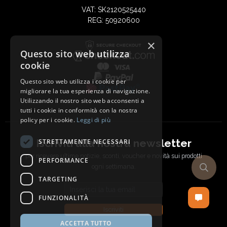
VAT: SK2120525440
REG: 50920600
×
Questo sito web utilizza
cookie
Questo sito web utilizza i cookie per
migliorare la tua esperienza di navigazione.
Utilizzando il nostro sito web acconsenti a
tutti i cookie in conformità con la nostra
policy per i cookie.
Leggi di più
Iscriviti alla nostra newsletter
STRETTAMENTE NECESSARI
per ricevere ultime notizie, sconti, voucher e novità sui prodotti
PERFORMANCE
ogni settimana.
TARGETING
Email address
FUNZIONALITÀ
Iscriviti
ACCETTA TUTTO