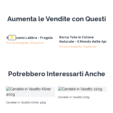
Aumenta le Vendite con Questi
Borsa Tote in Cotone
6x
Balsamo Labbra - Fragola
Naturale - Il Mondo delle Api
Prezzo consigliato : €6.24/Cad.
Prezzo consigliato : €15.00/cad
Potrebbero Interessarti Anche
Ba
Candele in Vasetto 220g
Candele in Vasetto Kilner 400g