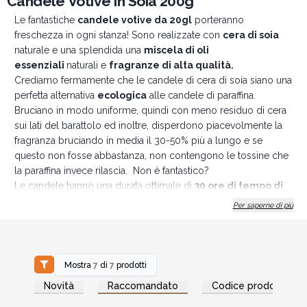
Candele Votive in Soia 200g
Le fantastiche
candele votive da 20gl
porteranno
freschezza in ogni stanza! Sono realizzate con
cera di soia
naturale e una splendida una
miscela di oli
essenziali
naturali e
fragranze di alta qualità.
Crediamo fermamente che le candele di cera di soia siano una
perfetta alternativa
ecologica
alle candele di paraffina.
Bruciano in modo uniforme, quindi con meno residuo di cera
sui lati del barattolo ed inoltre, disperdono piacevolmente la
fragranza bruciando in media il 30-50% più a lungo e se
questo non fosse abbastanza, non contengono le tossine che
la paraffina invece rilascia. Non è fantastico?
Le candele hanno una durata ottimale di
30 ore di tempo di
combustione. Ogni scatola contiene 4 candele.
Per saperne di più
Le candele Agnes & Cat sono tutte
v
egane, prive di plastica
e non sono testate sugli animali.
Una volta che la tua
candela è bruciata, puoi perfino utilizzare la lattina!
SI PREGA di leggere attentamente le istruzioni prima di
Mostra
7
di
7
prodotti
utilizzare la candela. Le candele vengono fornite con
Accedi per vedere
Accedi per vedere
Novità
Raccomandato
Codice prodotto
i prezzi all'ingrosso
i prezzi all'ingrosso
istruzioni per la cura per massimizzare l'utilizzo.
*
Si prega di non bruciare la candela ininterrottamente per più