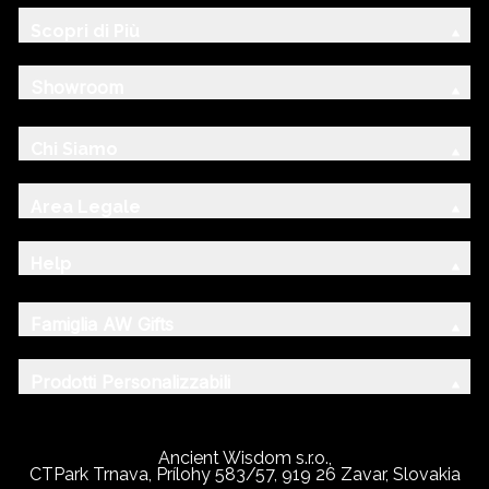
Scopri di Più
Showroom
Chi Siamo
Area Legale
Help
Famiglia AW Gifts
Prodotti Personalizzabili
Ancient Wisdom s.r.o.,
CTPark Trnava, Prílohy 583/57, 919 26 Zavar, Slovakia