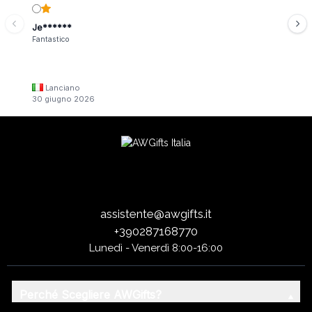
Je******
Fantastico
Lanciano
30 giugno 2026
assistente@awgifts.it
+390287168770
Lunedì - Venerdì 8:00-16:00
Perché Scegliere AWGifts?