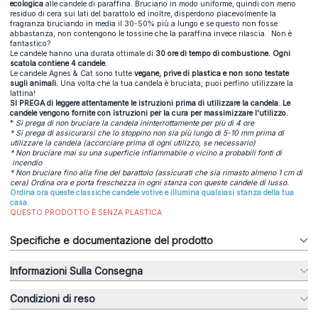
ecologica
alle candele di paraffina. Bruciano in modo uniforme, quindi con meno
residuo di cera sui lati del barattolo ed inoltre, disperdono piacevolmente la
fragranza bruciando in media il 30-50% più a lungo e se questo non fosse
abbastanza, non contengono le tossine che la paraffina invece rilascia. Non è
fantastico?
Le candele hanno una durata ottimale di
30 ore di tempo di combustione. Ogni
scatola contiene 4 candele.
Le candele Agnes & Cat sono tutte
v
egane, prive di plastica e non sono testate
sugli animali.
Una volta che la tua candela è bruciata, puoi perfino utilizzare la
lattina!
SI PREGA di leggere attentamente le istruzioni prima di utilizzare la candela. Le
candele vengono fornite con istruzioni per la cura per massimizzare l'utilizzo.
*
Si prega di non bruciare la candela ininterrottamente per più di 4 ore
* Si prega di assicurarsi che lo stoppino non sia più lungo di 5-10 mm prima di
utilizzare la candela (accorciare prima di ogni utilizzo, se necessario)
* Non bruciare mai su una superficie infiammabile o vicino a probabili fonti di
incendio
* Non bruciare fino alla fine del barattolo (assicurati che sia rimasto almeno 1 cm di
cera) Ordina ora e porta freschezza in ogni stanza con queste candele di lusso.
Ordina ora queste classiche candele votive e illumina qualsiasi stanza della tua
casa.
QUESTO PRODOTTO È SENZA PLASTICA
Specifiche e documentazione del prodotto
Informazioni Sulla Consegna
Condizioni di reso