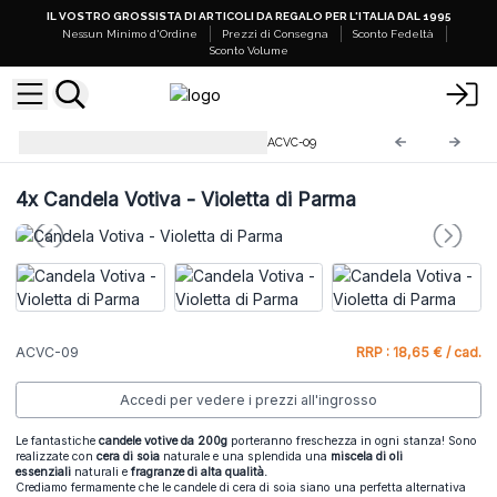
IL VOSTRO GROSSISTA DI ARTICOLI DA REGALO PER L'ITALIA DAL 1995
Nessun Minimo d'Ordine
Prezzi di Consegna
Sconto Fedeltà
Sconto Volume
Candele Votive in Soia 200g
ACVC-09
4x
Candela Votiva - Violetta di Parma
ACVC-09
RRP : 18,65 € / cad.
Accedi per vedere i prezzi all'ingrosso
Le fantastiche
candele votive da 200g
porteranno freschezza in ogni stanza! Sono
realizzate con
cera di soia
naturale e una splendida una
miscela di oli
essenziali
naturali e
fragranze di alta qualità.
Crediamo fermamente che le candele di cera di soia siano una perfetta alternativa