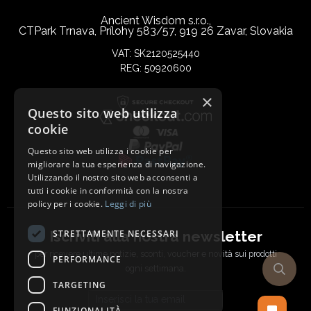
Ancient Wisdom s.r.o.,
CTPark Trnava, Prílohy 583/57, 919 26 Zavar, Slovakia
VAT: SK2120525440
REG: 50920600
×
Questo sito web utilizza
cookie
Questo sito web utilizza i cookie per
migliorare la tua esperienza di navigazione.
Utilizzando il nostro sito web acconsenti a
tutti i cookie in conformità con la nostra
policy per i cookie.
Leggi di più
Iscriviti alla nostra newsletter
STRETTAMENTE NECESSARI
per ricevere ultime notizie, sconti, voucher e novità sui prodotti
PERFORMANCE
ogni settimana.
TARGETING
Email address
FUNZIONALITÀ