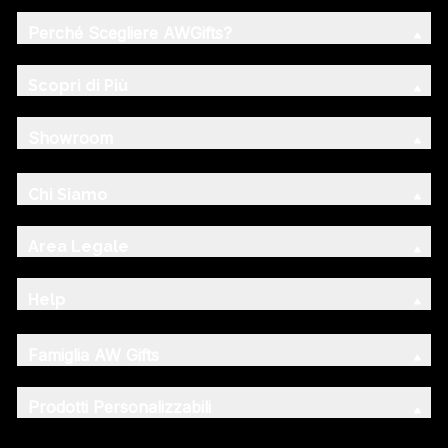
Perché Scegliere AWGifts?
Scopri di Più
Showroom
Chi Siamo
Area Legale
Help
Famiglia AW Gifts
Prodotti Personalizzabili