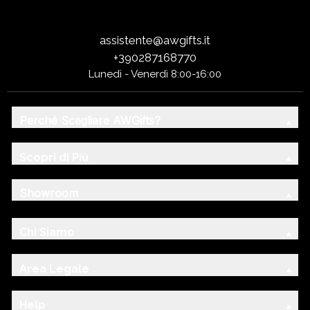
assistente@awgifts.it
+390287168770
Lunedì - Venerdì 8:00-16:00
Perché Scegliere AWGifts?
Scopri di Più
Showroom
Chi Siamo
Area Legale
Help