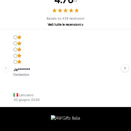
/5
★
★
★
★
★
★
★
★
★
★
Basato su 439 recensioni
Vedi tutte le recensioni
Je******
Fantastico
Lanciano
30 giugno 2026