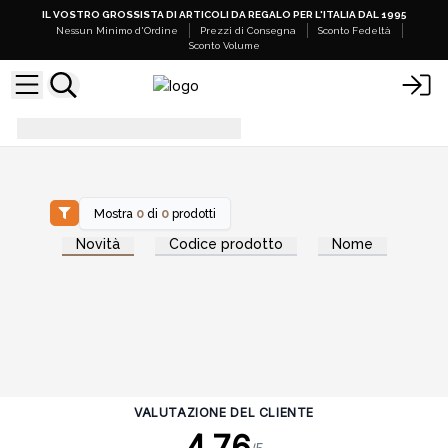
IL VOSTRO GROSSISTA DI ARTICOLI DA REGALO PER L'ITALIA DAL 1995
Nessun Minimo d'Ordine
Prezzi di Consegna
Sconto Fedeltà
Sconto Volume
Mobili espositivi in legno
Mostra
0
di
0
prodotti
Novità
Codice prodotto
Nome
VALUTAZIONE DEL CLIENTE
4.76