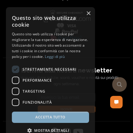
×
Questo sito web utilizza
cookie
Questo sito web utilizza i cookie per
migliorare la tua esperienza di navigazione.
Utilizzando il nostro sito web acconsenti a
tutti i cookie in conformità con la nostra
policy per i cookie.
Leggi di più
Iscriviti alla nostra newsletter
STRETTAMENTE NECESSARI
per ricevere ultime notizie, sconti, voucher e novità sui prodotti
PERFORMANCE
ogni settimana.
TARGETING
Email address
FUNZIONALITÀ
Iscriviti
ACCETTA TUTTO
MOSTRA DETTAGLI