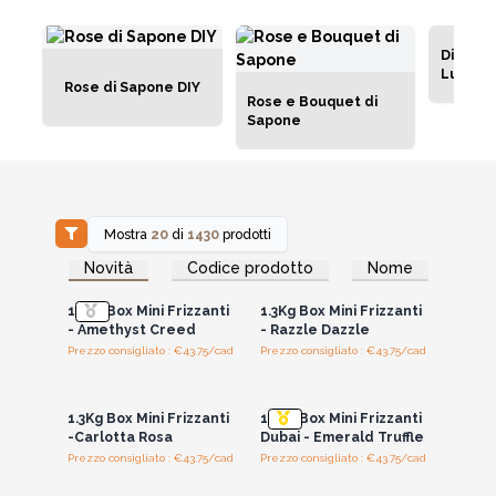
Diffusor
Lusso
Rose di Sapone DIY
Rose e Bouquet di
Sapone
Mostra
20
di
1430
prodotti
Accedi per vedere
Accedi per vedere
Novità
Codice prodotto
Nome
i prezzi all'ingrosso
i prezzi all'ingrosso
1.3Kg Box Mini Frizzanti
1.3Kg Box Mini Frizzanti
- Amethyst Creed
- Razzle Dazzle
Prezzo consigliato : €43.75/cad
Prezzo consigliato : €43.75/cad
Accedi per vedere
Accedi per vedere
i prezzi all'ingrosso
i prezzi all'ingrosso
1.3Kg Box Mini Frizzanti
1.3Kg Box Mini Frizzanti
-Carlotta Rosa
Dubai - Emerald Truffle
Prezzo consigliato : €43.75/cad
Prezzo consigliato : €43.75/cad
Accedi per vedere
Accedi per vedere
i prezzi all'ingrosso
i prezzi all'ingrosso