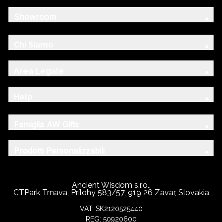
Showroom
Chi Siamo
Area Legale
Help
Famiglia AW Gifts
Prodotti Personalizzabili
Ancient Wisdom s.r.o.,
CTPark Trnava, Prílohy 583/57, 919 26 Zavar, Slovakia
VAT: SK2120525440
REG: 50920600