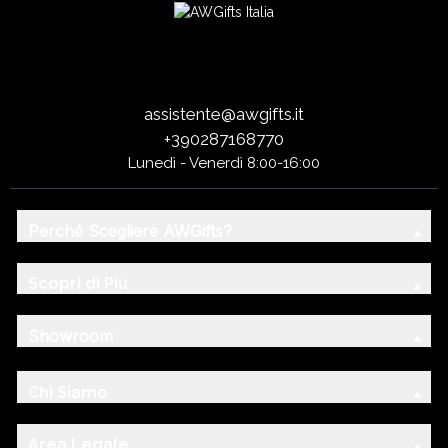
assistente@awgifts.it
+390287168770
Lunedì - Venerdì 8:00-16:00
Perché Scegliere AWGifts?
Scopri di Più
Showroom
Chi Siamo
Area Legale