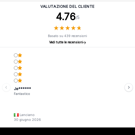
VALUTAZIONE DEL CLIENTE
4.76
/5
★
★
★
★
★
★
★
★
★
★
Basato su 439 recensioni
Vedi tutte le recensioni
Je******
Fantastico
Lanciano
30 giugno 2026