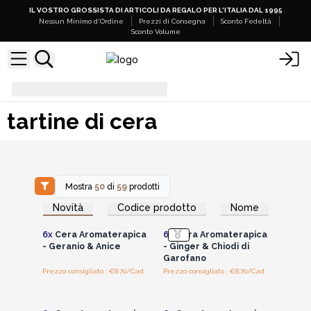
IL VOSTRO GROSSISTA DI ARTICOLI DA REGALO PER L'ITALIA DAL 1995
Nessun Minimo d'Ordine
Prezzi di Consegna
Sconto Fedeltà
Sconto Volume
tartine di cera
tartine di cera
Mostra
50
di
59
prodotti
Accedi per vedere
Accedi per vedere
Novità
Codice prodotto
Nome
i prezzi all'ingrosso
i prezzi all'ingrosso
6x
Cera Aromaterapica
6x
Cera Aromaterapica
- Geranio & Anice
- Ginger & Chiodi di
Garofano
Prezzo consigliato : €8.70/Cad.
Prezzo consigliato : €8.70/Cad.
Accedi per vedere
Accedi per vedere
i prezzi all'ingrosso
i prezzi all'ingrosso