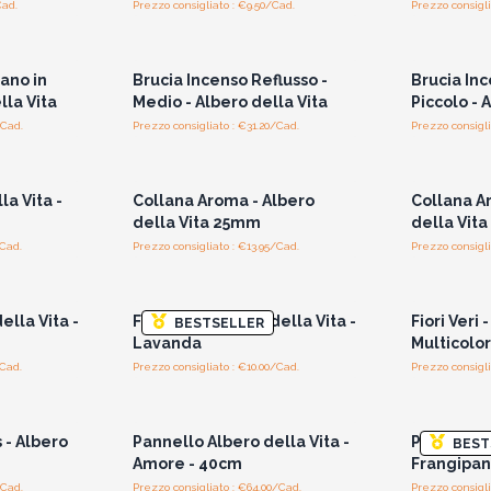
Cad.
Prezzo consigliato : €9.50/Cad.
Prezzo consigli
i prezzi
Accedi per vedere i prezzi
Accedi 
all'ingrosso
ano in
Brucia Incenso Reflusso -
Brucia Inc
lla Vita
Medio - Albero della Vita
Piccolo - 
/Cad.
Prezzo consigliato : €31.20/Cad.
Prezzo consigli
i prezzi
Accedi per vedere i prezzi
Accedi 
all'ingrosso
la Vita -
Collana Aroma - Albero
Collana A
della Vita 25mm
della Vit
/Cad.
Prezzo consigliato : €13.95/Cad.
Prezzo consigli
i prezzi
Accedi per vedere i prezzi
Accedi 
all'ingrosso
della Vita -
Fiori Veri - Albero della Vita -
Fiori Veri 
BESTSELLER
Lavanda
Multicolo
/Cad.
Prezzo consigliato : €10.00/Cad.
Prezzo consigli
i prezzi
Accedi per vedere i prezzi
Accedi 
all'ingrosso
 - Albero
Pannello Albero della Vita -
Pannello A
BEST
Amore - 40cm
Frangipan
/Cad.
Prezzo consigliato : €64.00/Cad.
Prezzo consigli