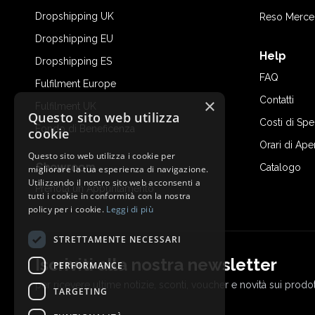
Dropshipping UK
Reso Merce
Dropshipping EU
Help
Dropshipping ES
FAQ
Fulfilment Europe
Contatti
×
Fulfilment UK
Questo sito web utilizza
Costi di Sp
Fondo di Beneficenza
cookie
Orari di Ape
Questo sito web utilizza i cookie per
Showroom
Catalogo
migliorare la tua esperienza di navigazione.
Utilizzando il nostro sito web acconsenti a
Prenota un Appuntamento
tutti i cookie in conformità con la nostra
policy per i cookie.
Leggi di più
STRETTAMENTE NECESSARI
Iscriviti alla nostra newsletter
PERFORMANCE
per ricevere ultime notizie, sconti, voucher e novità sui prodot
TARGETING