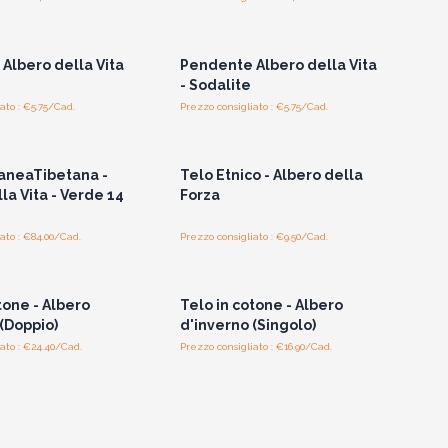
per vedere i prezzi
Accedi per vedere i prezzi
all'ingrosso
all'ingrosso
Albero della Vita
Pendente Albero della Vita
- Sodalite
ato : €5.75/Cad.
Prezzo consigliato : €5.75/Cad.
per vedere i prezzi
Accedi per vedere i prezzi
all'ingrosso
all'ingrosso
aneaTibetana -
Telo Etnico - Albero della
la Vita - Verde 14
Forza
ato : €84.00/Cad.
Prezzo consigliato : €9.50/Cad.
per vedere i prezzi
Accedi per vedere i prezzi
all'ingrosso
all'ingrosso
tone - Albero
Telo in cotone - Albero
(Doppio)
d'inverno (Singolo)
ato : €24.40/Cad.
Prezzo consigliato : €16.90/Cad.