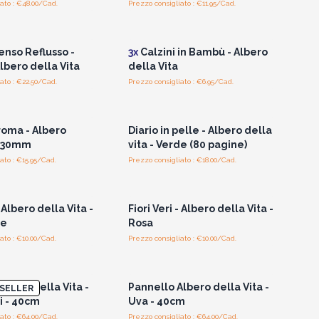
ato : €48.00/Cad.
Prezzo consigliato : €11.95/Cad.
per vedere i prezzi
Accedi per vedere i prezzi
all'ingrosso
all'ingrosso
enso Reflusso -
3x
Calzini in Bambù - Albero
Albero della Vita
della Vita
ato : €22.50/Cad.
Prezzo consigliato : €6.95/Cad.
per vedere i prezzi
Accedi per vedere i prezzi
all'ingrosso
all'ingrosso
roma - Albero
Diario in pelle - Albero della
a 30mm
vita - Verde (80 pagine)
ato : €15.95/Cad.
Prezzo consigliato : €18.00/Cad.
per vedere i prezzi
Accedi per vedere i prezzi
all'ingrosso
all'ingrosso
- Albero della Vita -
Fiori Veri - Albero della Vita -
re
Rosa
ato : €10.00/Cad.
Prezzo consigliato : €10.00/Cad.
per vedere i prezzi
Accedi per vedere i prezzi
all'ingrosso
all'ingrosso
lbero della Vita -
Pannello Albero della Vita -
SELLER
i - 40cm
Uva - 40cm
ato : €64.00/Cad.
Prezzo consigliato : €64.00/Cad.