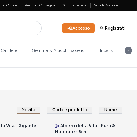
o d'Ordine
Prezzi di Consegna
Sconto Fedeltà
Sconto Volume
Accesso
Registrati
Candele
Gemme & Articoli Esoterici
Incensi
Casa
Novità
Codice prodotto
Nome
per vedere i prezzi
Accedi per vedere i prezzi
all'ingrosso
all'ingrosso
la Vita - Gigante
3x
Albero della Vita - Puro &
Naturale 16cm