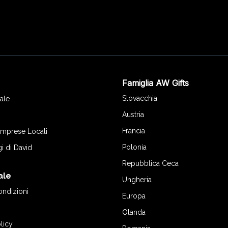
Famiglia AW Gifts
o
Slovacchia
ale
Austria
Francia
 Imprese Locali
Polonia
gi di David
Repubblica Ceca
ale
Ungheria
ondizioni
Europa
Olanda
licy