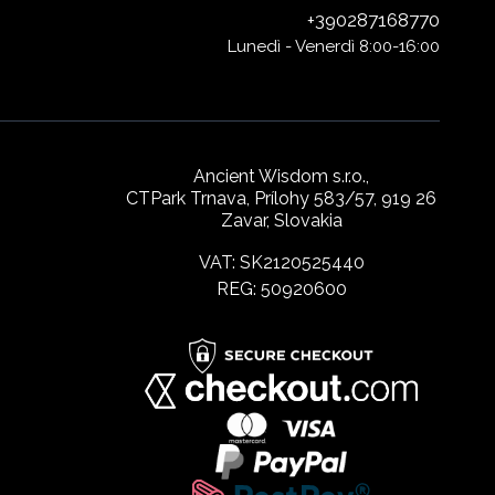
+390287168770
Lunedì - Venerdì 8:00-16:00
Ancient Wisdom s.r.o.,
CTPark Trnava, Prílohy 583/57, 919 26
Zavar, Slovakia
VAT: SK2120525440
REG: 50920600