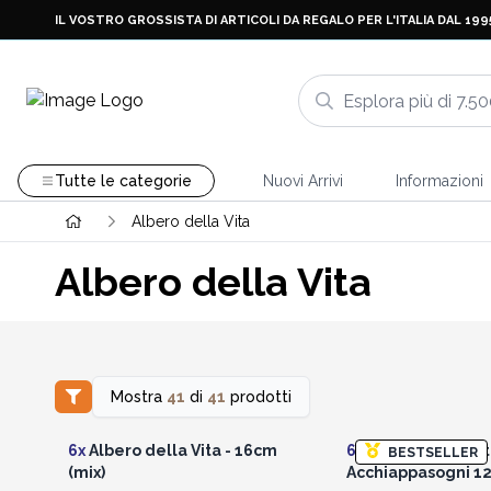
IL VOSTRO GROSSISTA DI ARTICOLI DA REGALO PER L'ITALIA DAL 199
Tutte le categorie
Nuovi Arrivi
Informazioni
Albero della Vita
Albero della Vita
Mostra
41
di
41
prodotti
Accedi per vedere i prezzi
Accedi per vedere 
all'ingrosso
all'ingrosso
6x
Albero della Vita - 16cm
6x
Albero della Vit
BESTSELLER
(mix)
Acchiappasogni 12