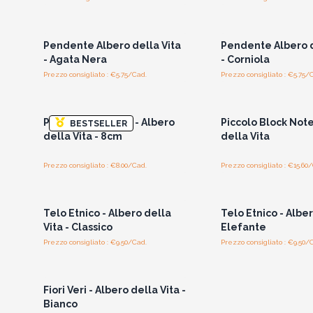
Accedi per vedere i prezzi
Accedi per vedere 
all'ingrosso
all'ingrosso
Pendente Albero della Vita
Pendente Albero d
- Agata Nera
- Corniola
Prezzo consigliato : €5.75/Cad.
Prezzo consigliato : €5.75/
Accedi per vedere i prezzi
Accedi per vedere 
all'ingrosso
all'ingrosso
Piastra di Ricarica - Albero
Piccolo Block Note
BESTSELLER
della Vita - 8cm
della Vita
Prezzo consigliato : €8.00/Cad.
Prezzo consigliato : €15.60
Accedi per vedere i prezzi
Accedi per vedere 
all'ingrosso
all'ingrosso
Telo Etnico - Albero della
Telo Etnico - Albe
Vita - Classico
Elefante
Prezzo consigliato : €9.50/Cad.
Prezzo consigliato : €9.50/
Accedi per vedere i prezzi
all'ingrosso
Fiori Veri - Albero della Vita -
Bianco