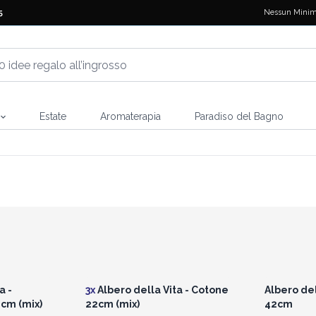
Nessun Minim
5
Estate
Aromaterapia
Paradiso del Bagno
i prezzi
Accedi per vedere i prezzi
Accedi 
all'ingrosso
a -
3x
Albero della Vita - Cotone
Albero del
cm (mix)
22cm (mix)
42cm