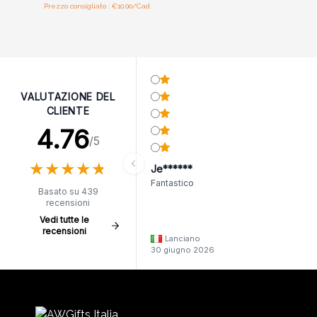
Prezzo consigliato : €10.00/Cad.
VALUTAZIONE DEL
CLIENTE
4.76
/5
★
★
★
★
★
★
★
★
★
★
Je******
Fantastico
Basato su 439
recensioni
Vedi tutte le
recensioni
Lanciano
30 giugno 2026