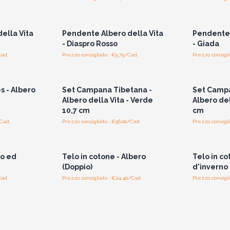
i prezzi
Accedi per vedere i prezzi
Accedi 
all'ingrosso
ella Vita
Pendente Albero della Vita
Pendente 
- Diaspro Rosso
- Giada
Cad.
Prezzo consigliato : €5.75/Cad.
Prezzo consigli
i prezzi
Accedi per vedere i prezzi
Accedi 
all'ingrosso
s - Albero
Set Campana Tibetana -
Set Camp
Albero della Vita - Verde
Albero del
10,7 cm
cm
/Cad.
Prezzo consigliato : €56.00/Cad.
Prezzo consigli
i prezzi
Accedi per vedere i prezzi
Accedi 
all'ingrosso
ro ed
Telo in cotone - Albero
Telo in co
(Doppio)
d'inverno 
Cad.
Prezzo consigliato : €24.40/Cad.
Prezzo consigli