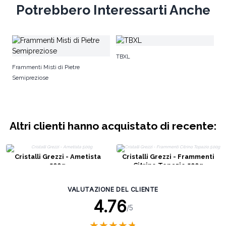
Potrebbero Interessarti Anche
Pi
TBXL
Frammenti Misti di Pietre
Semipreziose
Altri clienti hanno acquistato di recente:
Cristalli Grezzi - Ametista
Cristalli Grezzi - Frammenti
500g
Citrino Topazio 500g
VALUTAZIONE DEL CLIENTE
4.76
/5
★
★
★
★
★
★
★
★
★
★