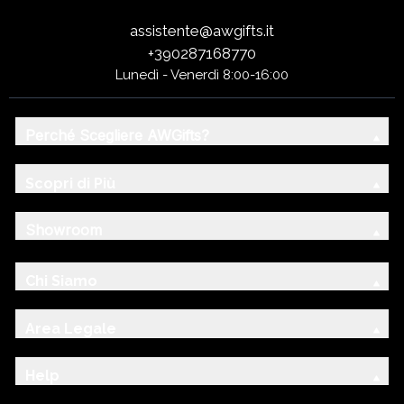
assistente@awgifts.it
+390287168770
Lunedì - Venerdì 8:00-16:00
Perché Scegliere AWGifts?
Scopri di Più
Showroom
Chi Siamo
Area Legale
Help