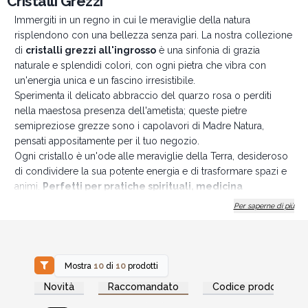
Cristalli Grezzi
Immergiti in un regno in cui le meraviglie della natura
risplendono con una bellezza senza pari. La nostra collezione
di
cristalli grezzi all'ingrosso
è una sinfonia di grazia
naturale e splendidi colori, con ogni pietra che vibra con
un'energia unica e un fascino irresistibile.
Sperimenta il delicato abbraccio del quarzo rosa o perditi
nella maestosa presenza dell'ametista; queste pietre
semipreziose grezze sono i capolavori di Madre Natura,
pensati appositamente per il tuo negozio.
Ogni cristallo è un'ode alle meraviglie della Terra, desideroso
di condividere la sua potente energia e di trasformare spazi e
animi.
Perfetti per pratiche spirituali, medicina
energetica, da potenziare insieme alle
piastre di
Per saperne di più
ricarica
oppure come impressionanti elementi
decorativi,
i nostri cristalli grezzi all'ingrosso soddisfano una
miriade di esigenze.
Addentratevi nel magico universo dei cristalli e lasciate che
Mostra
10
di
10
prodotti
questi gioielli grezzi ipnotizzino e coinvolgano la tua clientela.
Accedi per vedere
Accedi per vedere
Novità
Raccomandato
Codice prodotto
i prezzi all'ingrosso
i prezzi all'ingrosso
Sfrutta questa opportunità e porta a casa l'incanto dei tesori
preziosi della Terra.