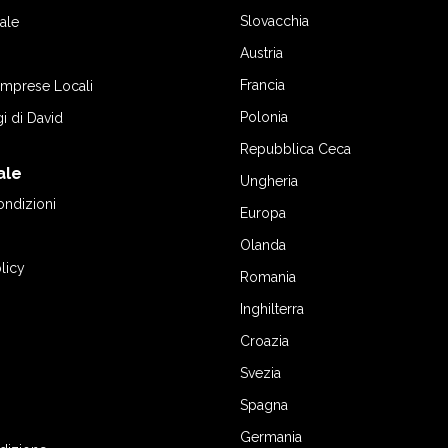
Slovacchia
ale
Austria
Francia
 Imprese Locali
Polonia
gi di David
Repubblica Ceca
ale
Ungheria
ondizioni
Europa
Olanda
licy
Romania
Inghilterra
Croazia
Svezia
Spagna
Germania