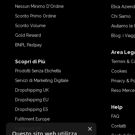
Nessun Minimo D'Ordine
Etica Aziend
Sconto Primo Ordine
Chi Siamo
Sconto Volume
Aiutiamo le
Gold Reward
Blog: i Viag
BNPL Pastpay
Area Leg
Scopri di Più
Termini & C
Prodotti Senza Etichetta
Cookies
Servizi di Marketing Digitale
Privacy & Po
Dropshipping UK
Reso Merce
Dropshipping EU
Help
Dropshipping ES
FAQ
Fulfilment Europe
Contatti
×
Fulfilment UK
Questo sito web utilizza