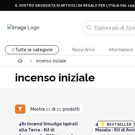
IL VOSTRO GROSSISTA DI ARTICOLI DA REGALO PER L'ITALIA DAL 199
Tutte le categorie
Nuovi Arrivi
Informazioni
incenso iniziale
incenso iniziale
Mostra
11
di
11
prodotti
Accedi per vedere i prezzi
Accedi per vedere 
all'ingrosso
all'ingrosso
48x
IncensI Smudge Ispirati
48x
Incensi Botanic
BESTSELLER
alla Terra - Kit di
Masala - Kit di Av