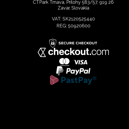
CTPark Trnava, Prílohy 583/57, 919 26
Zavar, Slovakia
VAT: SK2120525440
REG: 50920600