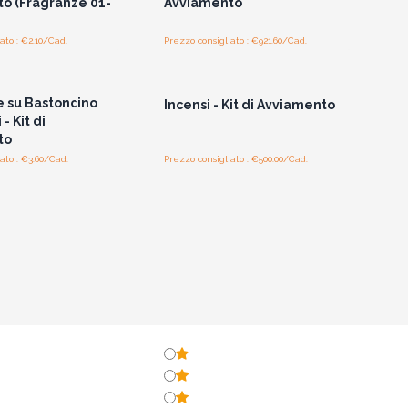
o (Fragranze 01-
Avviamento
ato : €2.10/Cad.
Prezzo consigliato : €921.60/Cad.
per vedere i prezzi
Accedi per vedere i prezzi
all'ingrosso
all'ingrosso
 su Bastoncino
Incensi - Kit di Avviamento
 - Kit di
to
ato : €3.60/Cad.
Prezzo consigliato : €500.00/Cad.