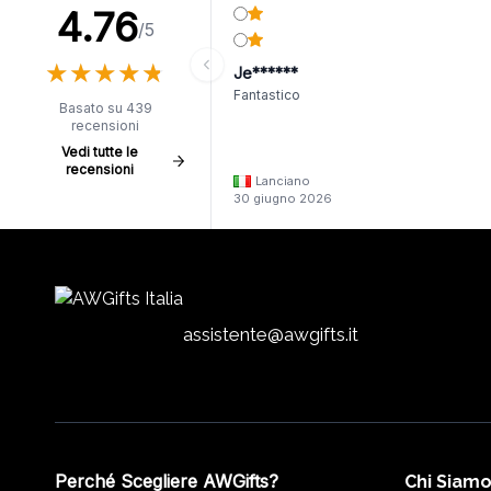
4.76
/5
★
★
★
★
★
★
★
★
★
★
Je******
Fantastico
Basato su 439
recensioni
Vedi tutte le
recensioni
Lanciano
30 giugno 2026
assistente@awgifts.it
Perché Scegliere AWGifts?
Chi Siam