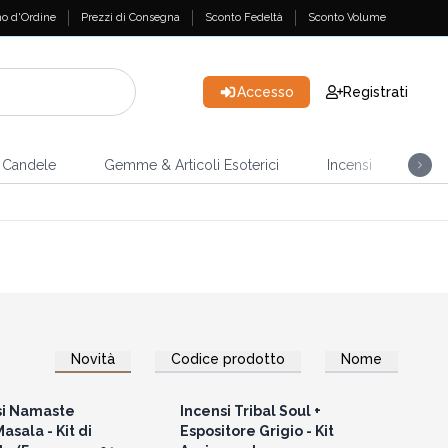
o d'Ordine
Prezzi di Consegna
Sconto Fedeltà
Sconto Volume
Accesso
Registrati
Candele
Gemme & Articoli Esoterici
Incensi
Casa
Novità
Codice prodotto
Nome
per vedere i prezzi
Accedi per vedere i prezzi
all'ingrosso
all'ingrosso
si Namaste
Incensi Tribal Soul +
sala - Kit di
Espositore Grigio - Kit