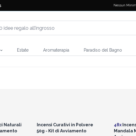
Nessun Minim
5
Estate
Aromaterapia
Paradiso del Bagno
i prezzi
Accedi per vedere i prezzi
Accedi 
all'ingrosso
i Naturali
Incensi Curativi in Polvere
48x
Incen
viamento
50g - Kit di Avviamento
Mandala Ma