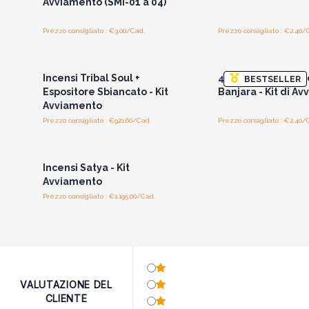
Avviamento (SMI-01 a 04)
Prezzo consigliato : €3.00/Cad.
Prezzo consigliato : €2.40/
Accedi per vedere i prezzi
Accedi per vedere 
all'ingrosso
all'ingrosso
Incensi Tribal Soul +
48x
Incenso Triba
BESTSELLER
Espositore Sbiancato - Kit
Banjara - Kit di A
Avviamento
Prezzo consigliato : €921.60/Cad.
Prezzo consigliato : €2.40/
Accedi per vedere i prezzi
all'ingrosso
Incensi Satya - Kit
Avviamento
Prezzo consigliato : €1,195.00/Cad.
VALUTAZIONE DEL
CLIENTE