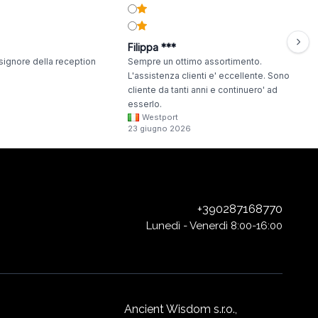
Filippa ***
signore della reception
Sempre un ottimo assortimento.
L'assistenza clienti e' eccellente. Sono
cliente da tanti anni e continuero' ad
esserlo.
Westport
23 giugno 2026
+390287168770
Lunedì - Venerdì 8:00-16:00
Ancient Wisdom s.r.o.,