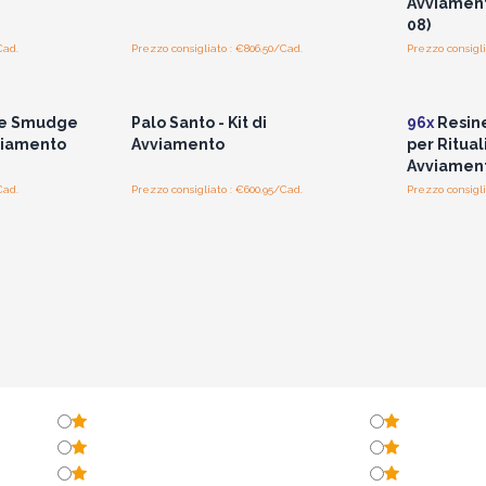
Avviament
08)
Cad.
Prezzo consigliato : €806.50/Cad.
Prezzo consigli
i prezzi
Accedi per vedere i prezzi
Accedi 
all'ingrosso
le Smudge
Palo Santo - Kit di
96x
Resine
vviamento
Avviamento
per Rituali
Avviamen
Cad.
Prezzo consigliato : €600.95/Cad.
Prezzo consigli